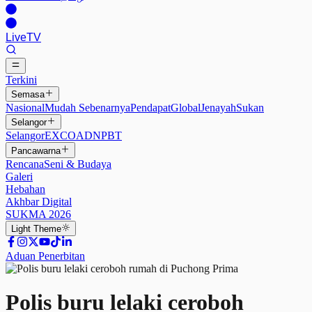
Live
TV
Terkini
Semasa
Nasional
Mudah Sebenarnya
Pendapat
Global
Jenayah
Sukan
Selangor
Selangor
EXCO
ADN
PBT
Pancawarna
Rencana
Seni & Budaya
Galeri
Hebahan
Akhbar Digital
SUKMA 2026
Light
Theme
Aduan Penerbitan
Polis buru lelaki ceroboh