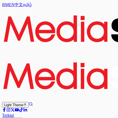
BM
EN
中文
தமிழ்
Light
Theme
Terkini