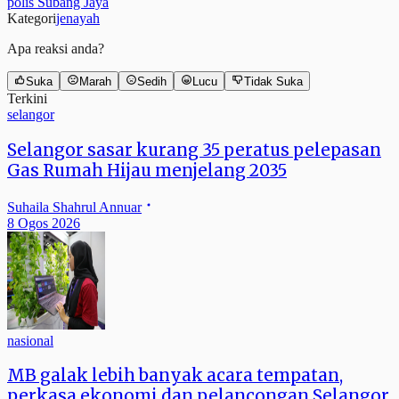
polis Subang Jaya
Kategori
jenayah
Apa reaksi anda?
Suka
Marah
Sedih
Lucu
Tidak Suka
Terkini
selangor
Selangor sasar kurang 35 peratus pelepasan
Gas Rumah Hijau menjelang 2035
Suhaila Shahrul Annuar
8 Ogos 2026
nasional
MB galak lebih banyak acara tempatan,
perkasa ekonomi dan pelancongan Selangor