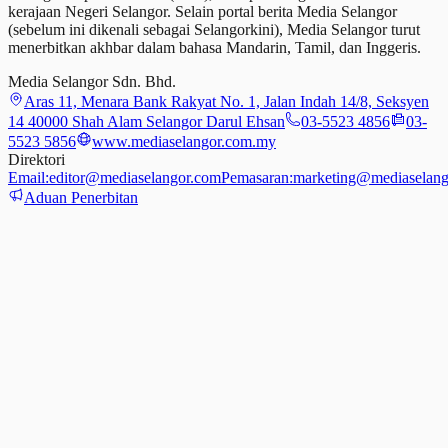
kerajaan Negeri Selangor. Selain portal berita Media Selangor
(sebelum ini dikenali sebagai Selangorkini), Media Selangor turut
menerbitkan akhbar dalam bahasa Mandarin, Tamil,
dan
Inggeris.
Media Selangor Sdn. Bhd.
Aras 11, Menara Bank Rakyat No. 1, Jalan Indah 14/8, Seksyen
14 40000 Shah Alam Selangor Darul Ehsan
03-5523 4856
03-
5523 5856
www.mediaselangor.com.my
Direktori
Email:
editor@mediaselangor.com
Pemasaran:
marketing@mediaselang
Aduan Penerbitan