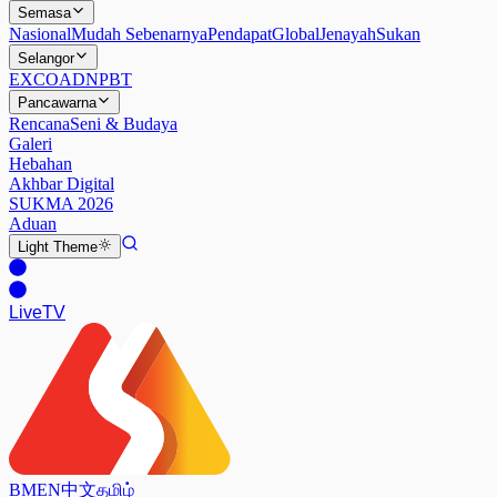
Semasa
Nasional
Mudah Sebenarnya
Pendapat
Global
Jenayah
Sukan
Selangor
EXCO
ADN
PBT
Pancawarna
Rencana
Seni & Budaya
Galeri
Hebahan
Akhbar Digital
SUKMA 2026
Aduan
Light
Theme
Live
TV
BM
EN
中文
தமிழ்