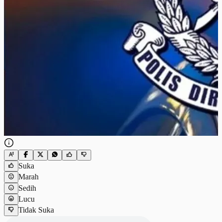
Suka
Marah
Sedih
Lucu
Tidak Suka