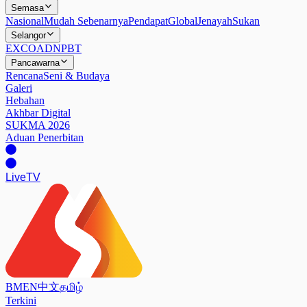
Semasa
Nasional
Mudah Sebenarnya
Pendapat
Global
Jenayah
Sukan
Selangor
EXCO
ADN
PBT
Pancawarna
Rencana
Seni & Budaya
Galeri
Hebahan
Akhbar Digital
SUKMA 2026
Aduan Penerbitan
Live
TV
BM
EN
中文
தமிழ்
Terkini