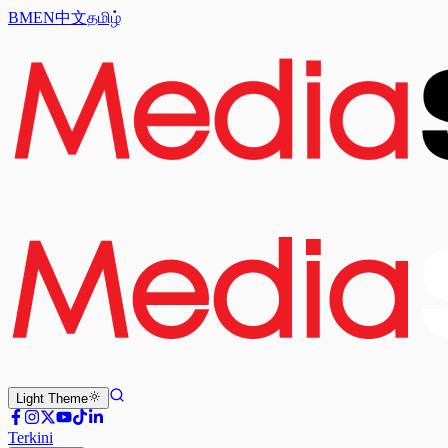
BM
EN
中文
தமிழ்
Light
Theme
Terkini