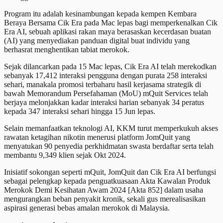
Program itu adalah kesinambungan kepada kempen Kembara
Beraya Bersama Cik Era pada Mac lepas bagi memperkenalkan Cik
Era AI, sebuah aplikasi rakan maya berasaskan kecerdasan buatan
(AI) yang menyediakan panduan digital buat individu yang
berhasrat menghentikan tabiat merokok.
Sejak dilancarkan pada 15 Mac lepas, Cik Era AI telah merekodkan
sebanyak 17,412 interaksi pengguna dengan purata 258 interaksi
sehari, manakala promosi terbaharu hasil kerjasama strategik di
bawah Memorandum Persefahaman (MoU) mQuit Services telah
berjaya melonjakkan kadar interaksi harian sebanyak 34 peratus
kepada 347 interaksi sehari hingga 15 Jun lepas.
Selain memanfaatkan teknologi AI, KKM turut memperkukuh akses
rawatan ketagihan nikotin menerusi platform JomQuit yang
menyatukan 90 penyedia perkhidmatan swasta berdaftar serta telah
membantu 9,349 klien sejak Okt 2024.
Inisiatif sokongan seperti mQuit, JomQuit dan Cik Era AI berfungsi
sebagai pelengkap kepada penguatkuasaan Akta Kawalan Produk
Merokok Demi Kesihatan Awam 2024 [Akta 852] dalam usaha
mengurangkan beban penyakit kronik, sekali gus merealisasikan
aspirasi generasi bebas amalan merokok di Malaysia.