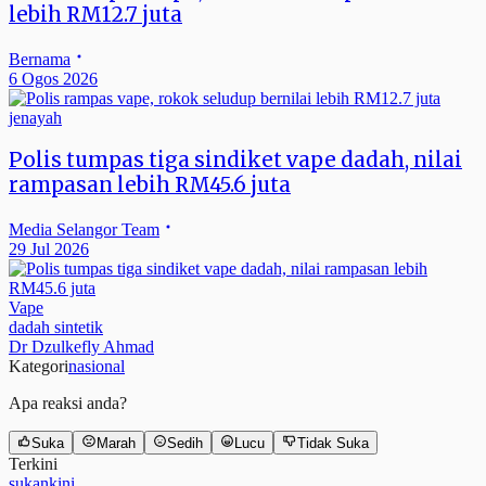
lebih RM12.7 juta
Bernama
6 Ogos 2026
jenayah
Polis tumpas tiga sindiket vape dadah, nilai
rampasan lebih RM45.6 juta
Media Selangor Team
29 Jul 2026
Vape
dadah sintetik
Dr Dzulkefly Ahmad
Kategori
nasional
Apa reaksi anda?
Suka
Marah
Sedih
Lucu
Tidak Suka
Terkini
sukankini