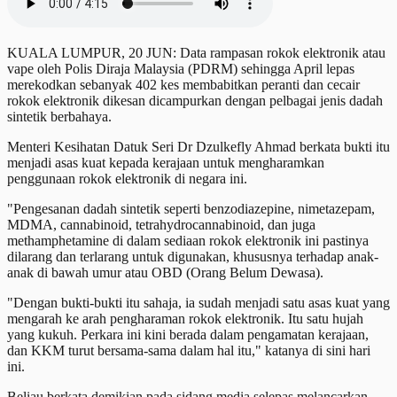
KUALA LUMPUR, 20 JUN: Data rampasan rokok elektronik atau
vape oleh Polis Diraja Malaysia (PDRM) sehingga April lepas
merekodkan sebanyak 402 kes membabitkan peranti dan cecair
rokok elektronik dikesan dicampurkan dengan pelbagai jenis dadah
sintetik berbahaya.
Menteri Kesihatan Datuk Seri Dr Dzulkefly Ahmad berkata bukti itu
menjadi asas kuat kepada kerajaan untuk mengharamkan
penggunaan rokok elektronik di negara ini.
"Pengesanan dadah sintetik seperti benzodiazepine, nimetazepam,
MDMA, cannabinoid, tetrahydrocannabinoid, dan juga
methamphetamine di dalam sediaan rokok elektronik ini pastinya
dilarang dan terlarang untuk digunakan, khususnya terhadap anak-
anak di bawah umur atau OBD (Orang Belum Dewasa).
"Dengan bukti-bukti itu sahaja, ia sudah menjadi satu asas kuat yang
mengarah ke arah pengharaman rokok elektronik. Itu satu hujah
yang kukuh. Perkara ini kini berada dalam pengamatan kerajaan,
dan KKM turut bersama-sama dalam hal itu," katanya di sini hari
ini.
Beliau berkata demikian pada sidang media selepas melancarkan