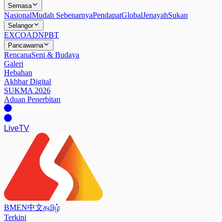
Semasa
Nasional
Mudah Sebenarnya
Pendapat
Global
Jenayah
Sukan
Selangor
EXCO
ADN
PBT
Pancawarna
Rencana
Seni & Budaya
Galeri
Hebahan
Akhbar Digital
SUKMA 2026
Aduan Penerbitan
Live
TV
BM
EN
中文
தமிழ்
Terkini