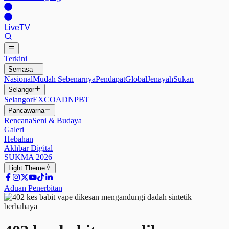
Live
TV
Terkini
Semasa
Nasional
Mudah Sebenarnya
Pendapat
Global
Jenayah
Sukan
Selangor
Selangor
EXCO
ADN
PBT
Pancawarna
Rencana
Seni & Budaya
Galeri
Hebahan
Akhbar Digital
SUKMA 2026
Light
Theme
Aduan Penerbitan