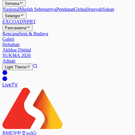
Semasa
Nasional
Mudah Sebenarnya
Pendapat
Global
Jenayah
Sukan
Selangor
EXCO
ADN
PBT
Pancawarna
Rencana
Seni & Budaya
Galeri
Hebahan
Akhbar Digital
SUKMA 2026
Aduan
Light
Theme
Live
TV
BM
EN
中文
தமிழ்