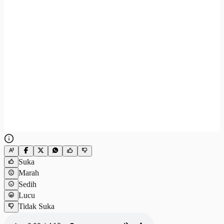
Suka
Marah
Sedih
Lucu
Tidak Suka