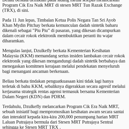
Program Cik Era Naik MRT di stesen MRT Tun Razak Exchange
(TRX), di sini.
Pada 11 Jun lepas, ​Timbalan Ketua Polis Negara Tan Sri Ayob
Khan Mydin Pitchay berkata kemunculan dadah sintetik baharu
dikenali sebagai "Piu Piu” di pasaran, yang dikesan dicampurkan
dalam cecair rokok elektronik membuktikan peranti itu wajar
diharamkan.
Mengulas lanjut, Dzulkefly berkata Kementerian Kesihatan
Malaysia (KKM) memandang serius insiden lambakan cecair rokok
elektronik yang dikesan mengandungi dadah sintetik berbahaya dan
menegaskan komitmen kerajaan melalui pendekatan menyeluruh
bagi menangani ancaman berkenaan.
Beliau berkata tindakan penguatkuasaan kini tidak lagi hanya
terletak di bahu KKM, sebaliknya digerakkan secara agresif melalui
kerjasama strategik rentas agensi termasuk bersama Kementerian
Dalam Negeri (KDN) dan PDRM.
Terdahulu, Dzulkefly melancarkan Program Cik Era Naik MRT,
sebuah inisiatif bagi mempromosikan kesihatan awam secara santai
dan interaktif kepada kira-kira 200,000 penumpang harian MRT
Laluan Putrajaya bermula dari Stesen MRT Putrajaya Sentral
sehingga ke Stesen MRT TRX .