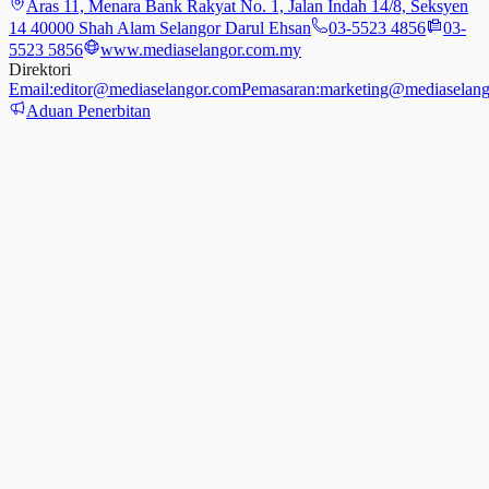
Aras 11, Menara Bank Rakyat No. 1, Jalan Indah 14/8, Seksyen
14 40000 Shah Alam Selangor Darul Ehsan
03-5523 4856
03-
5523 5856
www.mediaselangor.com.my
Direktori
Email:
editor@mediaselangor.com
Pemasaran:
marketing@mediaselang
Aduan Penerbitan