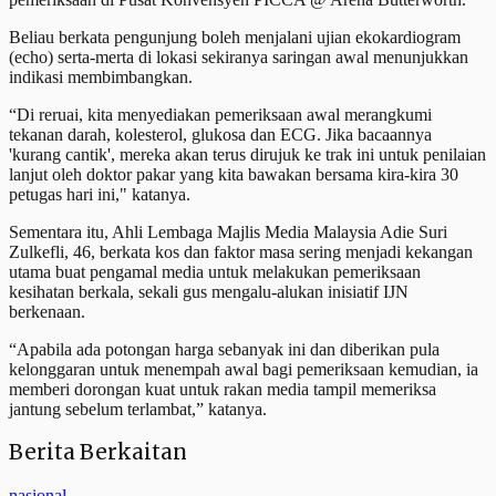
Beliau berkata pengunjung boleh menjalani ujian ekokardiogram
(echo) serta-merta di lokasi sekiranya saringan awal menunjukkan
indikasi membimbangkan.
​“Di reruai, kita menyediakan pemeriksaan awal merangkumi
tekanan darah, kolesterol, glukosa dan ECG. Jika bacaannya
'kurang cantik', mereka akan terus dirujuk ke trak ini untuk penilaian
lanjut oleh doktor pakar yang kita bawakan bersama kira-kira 30
petugas hari ini," katanya.
​Sementara itu, Ahli Lembaga Majlis Media Malaysia Adie Suri
Zulkefli, 46, berkata kos dan faktor masa sering menjadi kekangan
utama buat pengamal media untuk melakukan pemeriksaan
kesihatan berkala, sekali gus mengalu-alukan inisiatif IJN
berkenaan.
​“Apabila ada potongan harga sebanyak ini dan diberikan pula
kelonggaran untuk menempah awal bagi pemeriksaan kemudian, ia
memberi dorongan kuat untuk rakan media tampil memeriksa
jantung sebelum terlambat,” katanya.
Berita Berkaitan
nasional