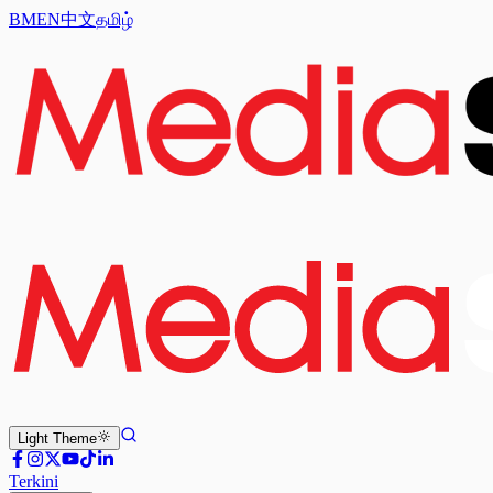
BM
EN
中文
தமிழ்
Light
Theme
Terkini