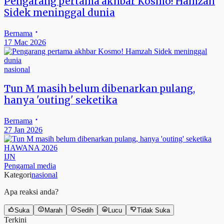
Pengarang pertama akhbar Kosmo! Hamzah
Sidek meninggal dunia
Bernama
17 Mac 2026
nasional
Tun M masih belum dibenarkan pulang,
hanya 'outing' seketika
Bernama
27 Jan 2026
HAWANA 2026
IJN
Pengamal media
Kategori
nasional
Apa reaksi anda?
Suka
Marah
Sedih
Lucu
Tidak Suka
Terkini