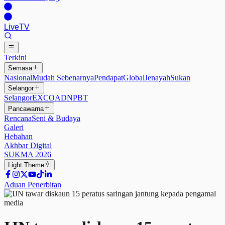
Live
TV
Terkini
Semasa
Nasional
Mudah Sebenarnya
Pendapat
Global
Jenayah
Sukan
Selangor
Selangor
EXCO
ADN
PBT
Pancawarna
Rencana
Seni & Budaya
Galeri
Hebahan
Akhbar Digital
SUKMA 2026
Light
Theme
Aduan Penerbitan