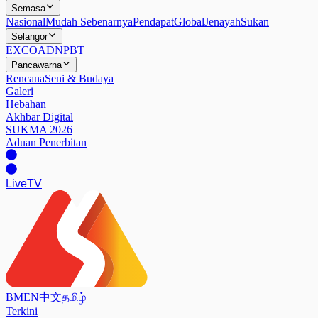
Semasa
Nasional
Mudah Sebenarnya
Pendapat
Global
Jenayah
Sukan
Selangor
EXCO
ADN
PBT
Pancawarna
Rencana
Seni & Budaya
Galeri
Hebahan
Akhbar Digital
SUKMA 2026
Aduan Penerbitan
Live
TV
BM
EN
中文
தமிழ்
Terkini