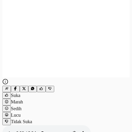
Suka
Marah
Sedih
Lucu
Tidak Suka