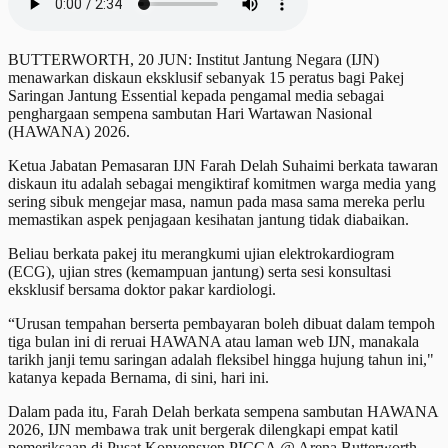
BUTTERWORTH, 20 JUN: Institut Jantung Negara (IJN)
menawarkan diskaun eksklusif sebanyak 15 peratus bagi Pakej
Saringan Jantung Essential kepada pengamal media sebagai
penghargaan sempena sambutan Hari Wartawan Nasional
(HAWANA) 2026.
​Ketua Jabatan Pemasaran IJN Farah Delah Suhaimi berkata tawaran
diskaun itu adalah sebagai mengiktiraf komitmen warga media yang
sering sibuk mengejar masa, namun pada masa sama mereka perlu
memastikan aspek penjagaan kesihatan jantung tidak diabaikan.
Beliau berkata pakej itu merangkumi ujian elektrokardiogram
(ECG), ujian stres (kemampuan jantung) serta sesi konsultasi
eksklusif bersama doktor pakar kardiologi.
“Urusan tempahan berserta pembayaran boleh dibuat dalam tempoh
tiga bulan ini di reruai HAWANA atau laman web IJN, manakala
tarikh janji temu saringan adalah fleksibel hingga hujung tahun ini,"
katanya kepada Bernama, di sini, hari ini.
Dalam pada itu, Farah Delah berkata sempena sambutan HAWANA
2026, I​JN membawa ​trak unit bergerak dilengkapi empat katil
pemeriksaan di Pusat Konvensyen PICCA @ Arena Butterworth.