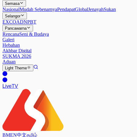
Semasa
Nasional
Mudah Sebenarnya
Pendapat
Global
Jenayah
Sukan
Selangor
EXCO
ADN
PBT
Pancawarna
Rencana
Seni & Budaya
Galeri
Hebahan
Akhbar Digital
SUKMA 2026
Aduan
Light
Theme
Live
TV
BM
EN
中文
தமிழ்