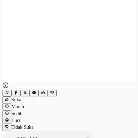
Suka
Marah
Sedih
Lucu
Tidak Suka