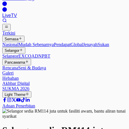
Live
TV
Terkini
Semasa
Nasional
Mudah Sebenarnya
Pendapat
Global
Jenayah
Sukan
Selangor
Selangor
EXCO
ADN
PBT
Pancawarna
Rencana
Seni & Budaya
Galeri
Hebahan
Akhbar Digital
SUKMA 2026
Light
Theme
Aduan Penerbitan