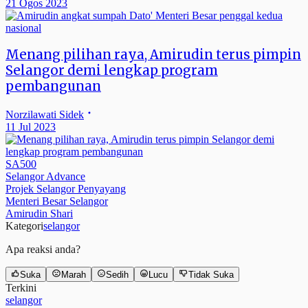
21 Ogos 2023
nasional
Menang pilihan raya, Amirudin terus pimpin
Selangor demi lengkap program
pembangunan
Norzilawati Sidek
11 Jul 2023
SA500
Selangor Advance
Projek Selangor Penyayang
Menteri Besar Selangor
Amirudin Shari
Kategori
selangor
Apa reaksi anda?
Suka
Marah
Sedih
Lucu
Tidak Suka
Terkini
selangor