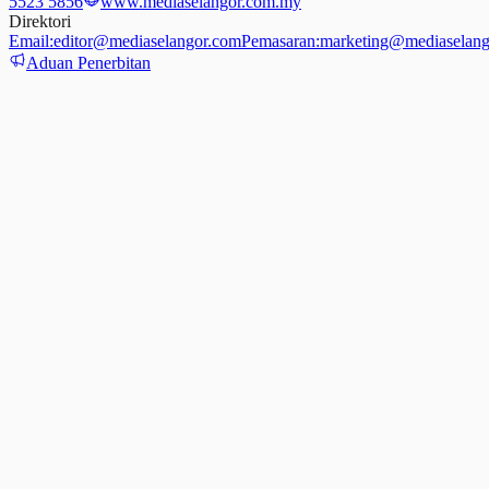
5523 5856
www.mediaselangor.com.my
Direktori
Email:
editor@mediaselangor.com
Pemasaran:
marketing@mediaselang
Aduan Penerbitan