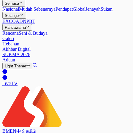
Semasa
Nasional
Mudah Sebenarnya
Pendapat
Global
Jenayah
Sukan
Selangor
EXCO
ADN
PBT
Pancawarna
Rencana
Seni & Budaya
Galeri
Hebahan
Akhbar Digital
SUKMA 2026
Aduan
Light
Theme
Live
TV
BM
EN
中文
தமிழ்