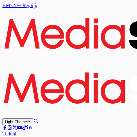
BM
EN
中文
தமிழ்
Light
Theme
Terkini