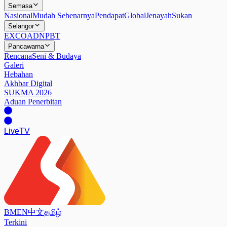
Semasa
Nasional
Mudah Sebenarnya
Pendapat
Global
Jenayah
Sukan
Selangor
EXCO
ADN
PBT
Pancawarna
Rencana
Seni & Budaya
Galeri
Hebahan
Akhbar Digital
SUKMA 2026
Aduan Penerbitan
Live
TV
BM
EN
中文
தமிழ்
Terkini