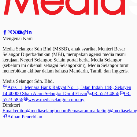
Mengenai Kami
Media Selangor Sdn Bhd (MSSB), anak syarikat Menteri Besar
Selangor Diperbadankan (MBI), merupakan agensi media rasmi
kerajaan Negeri Selangor. Selain portal berita Media Selangor
(sebelum ini dikenali sebagai Selangorkini), Media Selangor turut
menerbitkan akhbar dalam bahasa Mandarin, Tamil,
dan
Inggeris.
Media Selangor Sdn. Bhd.
Aras 11, Menara Bank Rakyat No. 1, Jalan Indah 14/8, Seksyen
14 40000 Shah Alam Selangor Darul Ehsan
03-5523 4856
03-
5523 5856
www.mediaselangor.com.my
Direktori
Email:
editor@mediaselangor.com
Pemasaran:
marketing@mediaselang
Aduan Penerbitan