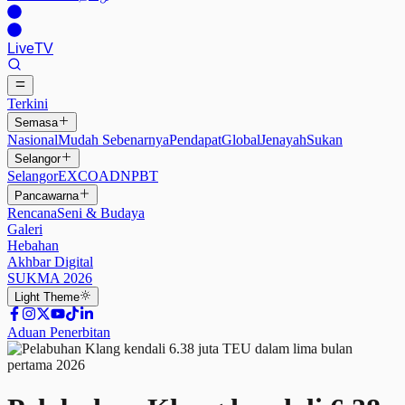
Live
TV
Terkini
Semasa
Nasional
Mudah Sebenarnya
Pendapat
Global
Jenayah
Sukan
Selangor
Selangor
EXCO
ADN
PBT
Pancawarna
Rencana
Seni & Budaya
Galeri
Hebahan
Akhbar Digital
SUKMA 2026
Light
Theme
Aduan Penerbitan