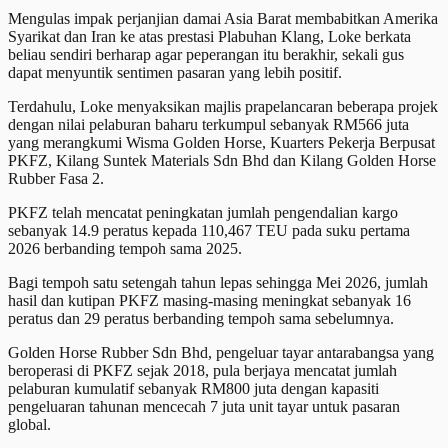
Mengulas impak perjanjian damai Asia Barat membabitkan Amerika
Syarikat dan Iran ke atas prestasi Plabuhan Klang, Loke berkata
beliau sendiri berharap agar peperangan itu berakhir, sekali gus
dapat menyuntik sentimen pasaran yang lebih positif.
Terdahulu, Loke menyaksikan majlis prapelancaran beberapa projek
dengan nilai pelaburan baharu terkumpul sebanyak RM566 juta
yang merangkumi Wisma Golden Horse, Kuarters Pekerja Berpusat
PKFZ, Kilang Suntek Materials Sdn Bhd dan Kilang Golden Horse
Rubber Fasa 2.
PKFZ telah mencatat peningkatan jumlah pengendalian kargo
sebanyak 14.9 peratus kepada 110,467 TEU pada suku pertama
2026 berbanding tempoh sama 2025.
Bagi tempoh satu setengah tahun lepas sehingga Mei 2026, jumlah
hasil dan kutipan PKFZ masing-masing meningkat sebanyak 16
peratus dan 29 peratus berbanding tempoh sama sebelumnya.
Golden Horse Rubber Sdn Bhd, pengeluar tayar antarabangsa yang
beroperasi di PKFZ sejak 2018, pula berjaya mencatat jumlah
pelaburan kumulatif sebanyak RM800 juta dengan kapasiti
pengeluaran tahunan mencecah 7 juta unit tayar untuk pasaran
global.