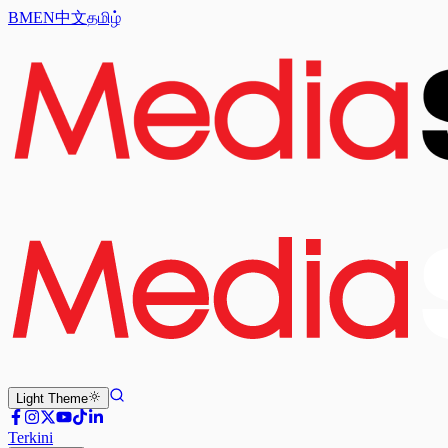
BM
EN
中文
தமிழ்
Light
Theme
Terkini