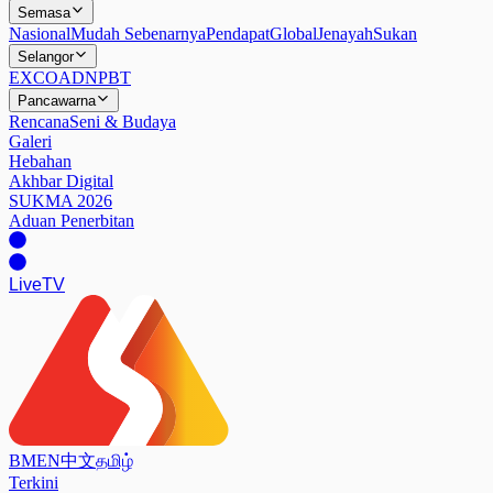
Semasa
Nasional
Mudah Sebenarnya
Pendapat
Global
Jenayah
Sukan
Selangor
EXCO
ADN
PBT
Pancawarna
Rencana
Seni & Budaya
Galeri
Hebahan
Akhbar Digital
SUKMA 2026
Aduan Penerbitan
Live
TV
BM
EN
中文
தமிழ்
Terkini