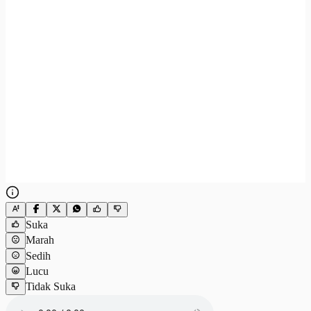
Suka
Marah
Sedih
Lucu
Tidak Suka