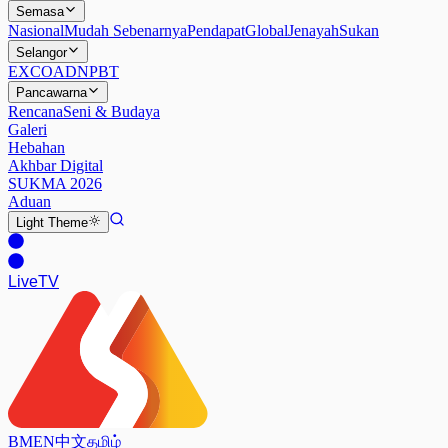
Semasa
Nasional
Mudah Sebenarnya
Pendapat
Global
Jenayah
Sukan
Selangor
EXCO
ADN
PBT
Pancawarna
Rencana
Seni & Budaya
Galeri
Hebahan
Akhbar Digital
SUKMA 2026
Aduan
Light
Theme
Live
TV
BM
EN
中文
தமிழ்