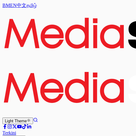
BM
EN
中文
தமிழ்
Light
Theme
Terkini