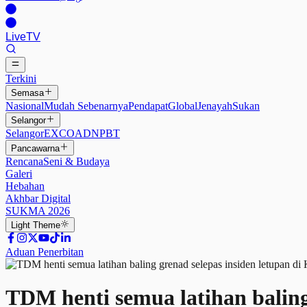
Live
TV
Terkini
Semasa
Nasional
Mudah Sebenarnya
Pendapat
Global
Jenayah
Sukan
Selangor
Selangor
EXCO
ADN
PBT
Pancawarna
Rencana
Seni & Budaya
Galeri
Hebahan
Akhbar Digital
SUKMA 2026
Light
Theme
Aduan Penerbitan
TDM henti semua latihan baling