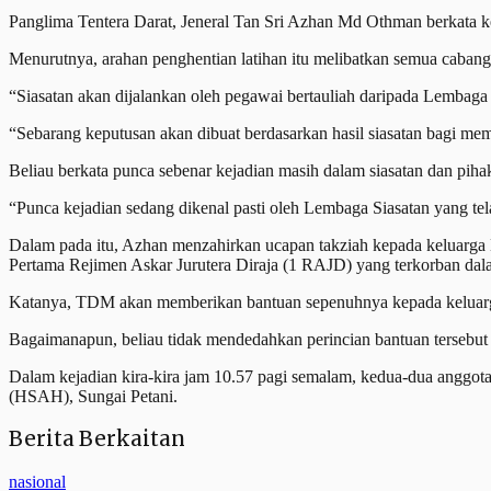
Panglima Tentera Darat, Jeneral Tan Sri Azhan Md Othman berkata k
Menurutnya, arahan penghentian latihan itu melibatkan semua caban
“Siasatan akan dijalankan oleh pegawai bertauliah daripada Lembag
“Sebarang keputusan akan dibuat berdasarkan hasil siasatan bagi m
Beliau berkata punca sebenar kejadian masih dalam siasatan dan pih
“Punca kejadian sedang dikenal pasti oleh Lembaga Siasatan yang tela
Dalam pada itu, Azhan menzahirkan ucapan takziah kepada keluarg
Pertama Rejimen Askar Jurutera Diraja (1 RAJD) yang terkorban dal
Katanya, TDM akan memberikan bantuan sepenuhnya kepada keluarg
Bagaimanapun, beliau tidak mendedahkan perincian bantuan tersebut 
Dalam kejadian kira-kira jam 10.57 pagi semalam, kedua-dua anggot
(HSAH), Sungai Petani.
Berita Berkaitan
nasional