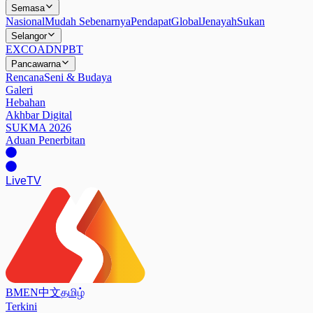
Semasa
Nasional
Mudah Sebenarnya
Pendapat
Global
Jenayah
Sukan
Selangor
EXCO
ADN
PBT
Pancawarna
Rencana
Seni & Budaya
Galeri
Hebahan
Akhbar Digital
SUKMA 2026
Aduan Penerbitan
Live
TV
BM
EN
中文
தமிழ்
Terkini