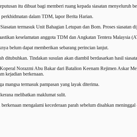
eputusan itu dibuat bagi memberi ruang kepada siasatan menyeluruh b
g perkhidmatan dalam TDM, lapor Berita Harian.
a Siasatan termasuk Unit Bahagian Letupan dan Bom. Proses siasatan 
emastikan keselamatan anggota TDM dan Angkatan Tentera Malaysia (A
aknya belum dapat memberikan sebarang perincian lanjut.
h ditubuhkan. Tindakan susulan akan diambil berdasarkan hasil siasata
a Koperal Norazmi Abu Bakar dari Batalion Keenam Rejimen Askar Me
am kejadian berkenaan.
a mangsa termasuk pampasan yang layak diterima.
kerana melibatkan maklumat sulit.
a berkenaan mengalami kecederaan parah sebelum disahkan meninggal d