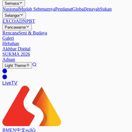
Semasa
Nasional
Mudah Sebenarnya
Pendapat
Global
Jenayah
Sukan
Selangor
EXCO
ADN
PBT
Pancawarna
Rencana
Seni & Budaya
Galeri
Hebahan
Akhbar Digital
SUKMA 2026
Aduan
Light
Theme
Live
TV
BM
EN
中文
தமிழ்