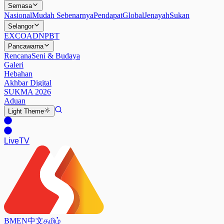
Semasa
Nasional
Mudah Sebenarnya
Pendapat
Global
Jenayah
Sukan
Selangor
EXCO
ADN
PBT
Pancawarna
Rencana
Seni & Budaya
Galeri
Hebahan
Akhbar Digital
SUKMA 2026
Aduan
Light
Theme
Live
TV
BM
EN
中文
தமிழ்