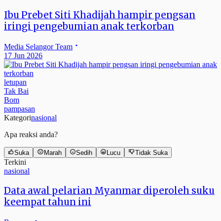
Ibu Prebet Siti Khadijah hampir pengsan
iringi pengebumian anak terkorban
Media Selangor Team
17 Jun 2026
letupan
Tak Bai
Bom
pampasan
Kategori
nasional
Apa reaksi anda?
Suka
Marah
Sedih
Lucu
Tidak Suka
Terkini
nasional
Data awal pelarian Myanmar diperoleh suku
keempat tahun ini