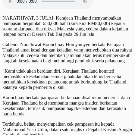
NARATHIWAT, 3 JULAI: Kerajaan Thailand menyampaikan
pampasan berjumlah 650,000 baht (kira-kira RM80,000) kepada
seorang daripada dua rakyat Malaysia yang cedera dalam kejadian
letupan bom di Daerah Tak Bai pada 29 Jun lalu.
Gabenor Narathiwat Boonchuay Homyamyen berkata Kerajaan
Thailand amat kesal dengan kejadian yang menyebabkan dua rakyat
Malaysia itu cedera dan memberi jaminan akan terus memperkukuh
langkah keselamatan bagi melindungi penduduk serta pelancong.
"Kami tidak akan berdiam diri. Kerajaan Thailand komited
memastikan keselamatan semua pihak dan akan terus berusaha
memulihkan keyakinan pelancong untuk berkunjung ke Thailand,"
katanya kepada pemberita di sini.
Boonchuay berkata pampasan berkenaan disalurkan menerusi dana
Kerajaan Thailand bagi membantu mangsa insiden berkaitan
keselamatan, termasuk pampasan bagi kecederaan dan kerosakan
harta benda.
Terdahulu, beliau menyampaikan cek pampasan itu kepada
Muhammad Yusri Udin, dalam satu majlis di Pejabat Kastam Sungai
Golok, di sini hari ini.