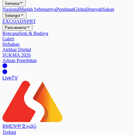
Semasa
Nasional
Mudah Sebenarnya
Pendapat
Global
Jenayah
Sukan
Selangor
EXCO
ADN
PBT
Pancawarna
Rencana
Seni & Budaya
Galeri
Hebahan
Akhbar Digital
SUKMA 2026
Aduan Penerbitan
Live
TV
BM
EN
中文
தமிழ்
Terkini