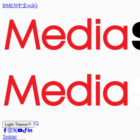
BM
EN
中文
தமிழ்
Light
Theme
Terkini