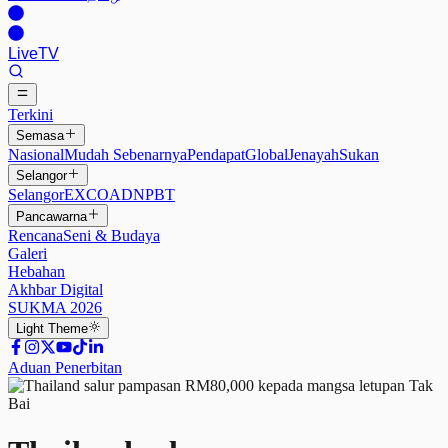
Live
TV
Terkini
Semasa
Nasional
Mudah Sebenarnya
Pendapat
Global
Jenayah
Sukan
Selangor
Selangor
EXCO
ADN
PBT
Pancawarna
Rencana
Seni & Budaya
Galeri
Hebahan
Akhbar Digital
SUKMA 2026
Light
Theme
Aduan Penerbitan