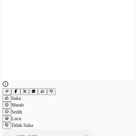
Suka
Marah
Sedih
Lucu
Tidak Suka