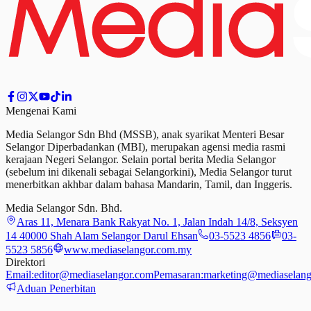
Mengenai Kami
Media Selangor Sdn Bhd (MSSB), anak syarikat Menteri Besar
Selangor Diperbadankan (MBI), merupakan agensi media rasmi
kerajaan Negeri Selangor. Selain portal berita Media Selangor
(sebelum ini dikenali sebagai Selangorkini), Media Selangor turut
menerbitkan akhbar dalam bahasa Mandarin, Tamil,
dan
Inggeris.
Media Selangor Sdn. Bhd.
Aras 11, Menara Bank Rakyat No. 1, Jalan Indah 14/8, Seksyen
14 40000 Shah Alam Selangor Darul Ehsan
03-5523 4856
03-
5523 5856
www.mediaselangor.com.my
Direktori
Email:
editor@mediaselangor.com
Pemasaran:
marketing@mediaselang
Aduan Penerbitan