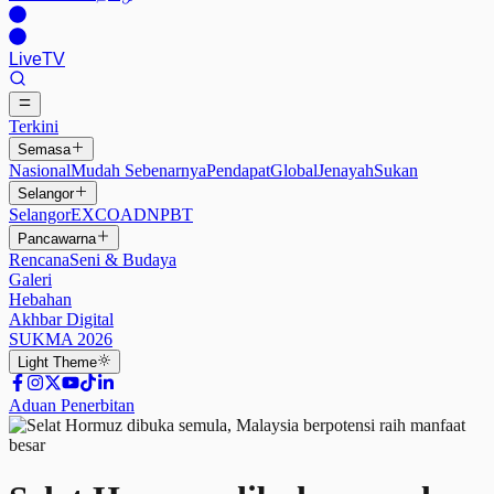
Live
TV
Terkini
Semasa
Nasional
Mudah Sebenarnya
Pendapat
Global
Jenayah
Sukan
Selangor
Selangor
EXCO
ADN
PBT
Pancawarna
Rencana
Seni & Budaya
Galeri
Hebahan
Akhbar Digital
SUKMA 2026
Light
Theme
Aduan Penerbitan