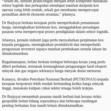
“Selain itu, industri pelancongan menjadi lebih kompetitif manakala
sektor logistik dan perkapalan mendapat manfaat daripada kos
operasi yang lebih rendah, sekali gus membantu mempercepat
pemulihan aktiviti ekonomi serantau," jelasnya.
Dr Barjoyai berkata kerajaan perlu memperkukuh pemantauan
harga, meningkatkan ketelusan kos, menggalakkan persaingan
pasaran serta mempercepat proses pendigitalan dalam sektor logistik.
Jelasnya, pemain industri juga perlu menyalurkan penjimatan kos
kepada pengguna, meningkatkan produktiviti dan memperbaiki
pengurusan inventori supaya manfaat pembukaan semula laluan itu
dimaksimumkan.
Bagaimanapun, beliau berkata terdapat beberapa kesan yang perlu
diberi perhatian, termasuk kemungkinan pengurangan hasil eksport
minyak dan gas negara sekiranya harga minyak dunia menurun.
Katanya, dividen Petroliam Nasional Berhad (PETRONAS) kepada
kerajaan berpotensi lebih rendah berbanding ketika harga minyak
tinggi, manakala kutipan cukai sektor tenaga boleh terjejas.
Dr Barjoyai menambah pasaran masih berhati-hati kerana risiko
geopolitik belum hilang sepenuhnya dan beberapa rundingan
penting berkaitan Iran masih belum dimuktamadkan.