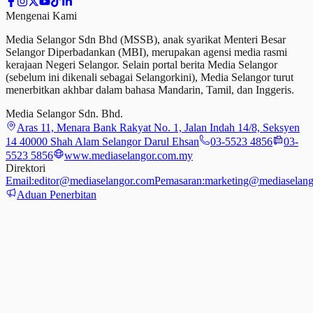
Mengenai Kami
Media Selangor Sdn Bhd (MSSB), anak syarikat Menteri Besar
Selangor Diperbadankan (MBI), merupakan agensi media rasmi
kerajaan Negeri Selangor. Selain portal berita Media Selangor
(sebelum ini dikenali sebagai Selangorkini), Media Selangor turut
menerbitkan akhbar dalam bahasa Mandarin, Tamil,
dan
Inggeris.
Media Selangor Sdn. Bhd.
Aras 11, Menara Bank Rakyat No. 1, Jalan Indah 14/8, Seksyen
14 40000 Shah Alam Selangor Darul Ehsan
03-5523 4856
03-
5523 5856
www.mediaselangor.com.my
Direktori
Email:
editor@mediaselangor.com
Pemasaran:
marketing@mediaselang
Aduan Penerbitan