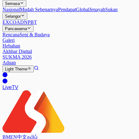
Semasa
Nasional
Mudah Sebenarnya
Pendapat
Global
Jenayah
Sukan
Selangor
EXCO
ADN
PBT
Pancawarna
Rencana
Seni & Budaya
Galeri
Hebahan
Akhbar Digital
SUKMA 2026
Aduan
Light
Theme
Live
TV
BM
EN
中文
தமிழ்