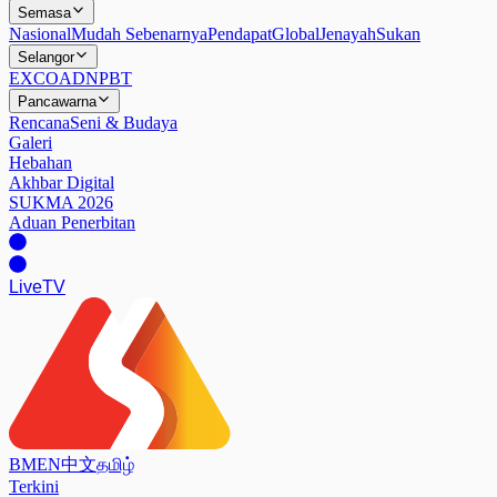
Semasa
Nasional
Mudah Sebenarnya
Pendapat
Global
Jenayah
Sukan
Selangor
EXCO
ADN
PBT
Pancawarna
Rencana
Seni & Budaya
Galeri
Hebahan
Akhbar Digital
SUKMA 2026
Aduan Penerbitan
Live
TV
BM
EN
中文
தமிழ்
Terkini