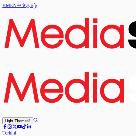
BM
EN
中文
தமிழ்
Light
Theme
Terkini