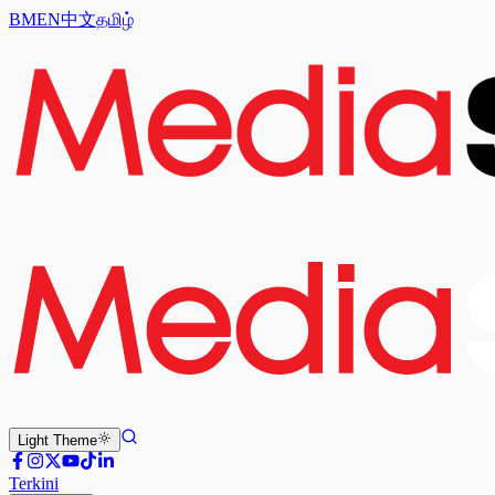
BM
EN
中文
தமிழ்
Light
Theme
Terkini