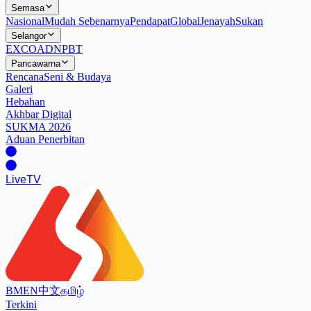
Semasa
Nasional
Mudah Sebenarnya
Pendapat
Global
Jenayah
Sukan
Selangor
EXCO
ADN
PBT
Pancawarna
Rencana
Seni & Budaya
Galeri
Hebahan
Akhbar Digital
SUKMA 2026
Aduan Penerbitan
Live
TV
BM
EN
中文
தமிழ்
Terkini