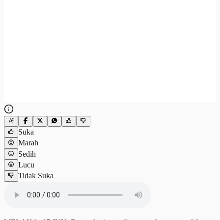
Suka
Marah
Sedih
Lucu
Tidak Suka