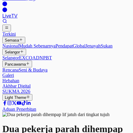
Live
TV
Terkini
Semasa
Nasional
Mudah Sebenarnya
Pendapat
Global
Jenayah
Sukan
Selangor
Selangor
EXCO
ADN
PBT
Pancawarna
Rencana
Seni & Budaya
Galeri
Hebahan
Akhbar Digital
SUKMA 2026
Light
Theme
Aduan Penerbitan
Dua pekerja parah dihempap