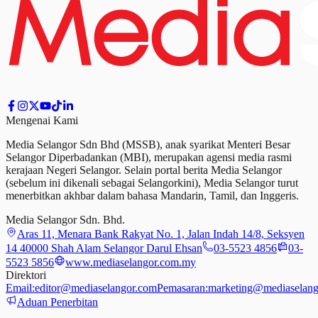
Mengenai Kami
Media Selangor Sdn Bhd (MSSB), anak syarikat Menteri Besar
Selangor Diperbadankan (MBI), merupakan agensi media rasmi
kerajaan Negeri Selangor. Selain portal berita Media Selangor
(sebelum ini dikenali sebagai Selangorkini), Media Selangor turut
menerbitkan akhbar dalam bahasa Mandarin, Tamil,
dan
Inggeris.
Media Selangor Sdn. Bhd.
Aras 11, Menara Bank Rakyat No. 1, Jalan Indah 14/8, Seksyen
14 40000 Shah Alam Selangor Darul Ehsan
03-5523 4856
03-
5523 5856
www.mediaselangor.com.my
Direktori
Email:
editor@mediaselangor.com
Pemasaran:
marketing@mediaselang
Aduan Penerbitan