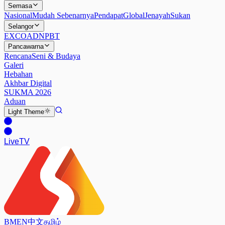
Semasa
Nasional
Mudah Sebenarnya
Pendapat
Global
Jenayah
Sukan
Selangor
EXCO
ADN
PBT
Pancawarna
Rencana
Seni & Budaya
Galeri
Hebahan
Akhbar Digital
SUKMA 2026
Aduan
Light
Theme
Live
TV
BM
EN
中文
தமிழ்