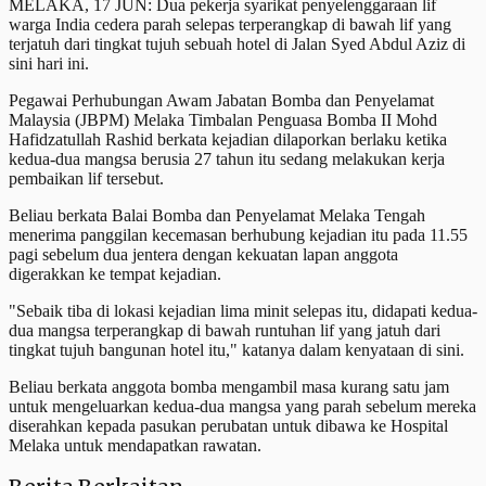
MELAKA, 17 JUN: Dua pekerja syarikat penyelenggaraan lif
warga India cedera parah selepas terperangkap di bawah lif yang
terjatuh dari tingkat tujuh sebuah hotel di Jalan Syed Abdul Aziz di
sini hari ini.
Pegawai Perhubungan Awam Jabatan Bomba dan Penyelamat
Malaysia (JBPM) Melaka Timbalan Penguasa Bomba II Mohd
Hafidzatullah Rashid berkata kejadian dilaporkan berlaku ketika
kedua-dua mangsa berusia 27 tahun itu sedang melakukan kerja
pembaikan lif tersebut.
Beliau berkata Balai Bomba dan Penyelamat Melaka Tengah
menerima panggilan kecemasan berhubung kejadian itu pada 11.55
pagi sebelum dua jentera dengan kekuatan lapan anggota
digerakkan ke tempat kejadian.
"Sebaik tiba di lokasi kejadian lima minit selepas itu, didapati kedua-
dua mangsa terperangkap di bawah runtuhan lif yang jatuh dari
tingkat tujuh bangunan hotel itu," katanya dalam kenyataan di sini.
Beliau berkata anggota bomba mengambil masa kurang satu jam
untuk mengeluarkan kedua-dua mangsa yang parah sebelum mereka
diserahkan kepada pasukan perubatan untuk dibawa ke Hospital
Melaka untuk mendapatkan rawatan.