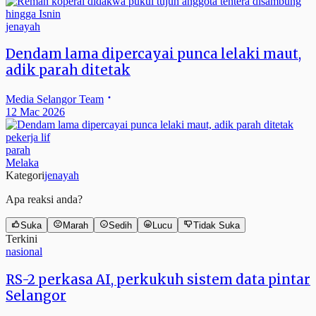
jenayah
Dendam lama dipercayai punca lelaki maut,
adik parah ditetak
Media Selangor Team
12 Mac 2026
pekerja lif
parah
Melaka
Kategori
jenayah
Apa reaksi anda?
Suka
Marah
Sedih
Lucu
Tidak Suka
Terkini
nasional
RS-2 perkasa AI, perkukuh sistem data pintar
Selangor