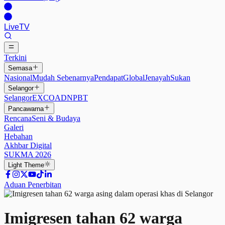
Live
TV
Terkini
Semasa
Nasional
Mudah Sebenarnya
Pendapat
Global
Jenayah
Sukan
Selangor
Selangor
EXCO
ADN
PBT
Pancawarna
Rencana
Seni & Budaya
Galeri
Hebahan
Akhbar Digital
SUKMA 2026
Light
Theme
Aduan Penerbitan
Imigresen tahan 62 warga