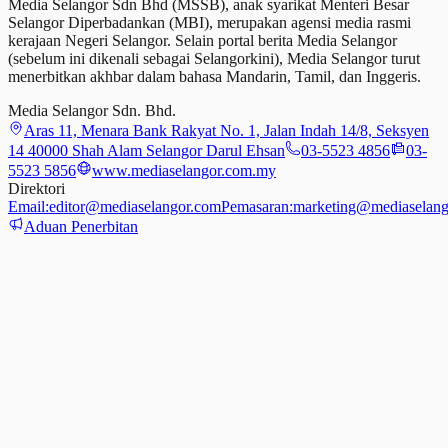
Media Selangor Sdn Bhd (MSSB), anak syarikat Menteri Besar
Selangor Diperbadankan (MBI), merupakan agensi media rasmi
kerajaan Negeri Selangor. Selain portal berita Media Selangor
(sebelum ini dikenali sebagai Selangorkini), Media Selangor turut
menerbitkan akhbar dalam bahasa Mandarin, Tamil,
dan
Inggeris.
Media Selangor Sdn. Bhd.
Aras 11, Menara Bank Rakyat No. 1, Jalan Indah 14/8, Seksyen
14 40000 Shah Alam Selangor Darul Ehsan
03-5523 4856
03-
5523 5856
www.mediaselangor.com.my
Direktori
Email:
editor@mediaselangor.com
Pemasaran:
marketing@mediaselang
Aduan Penerbitan