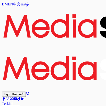
BM
EN
中文
தமிழ்
Light
Theme
Terkini