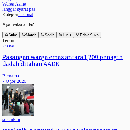
Warga Asing
langgar syarat pas
Kategori
nasional
Apa reaksi anda?
Suka
Marah
Sedih
Lucu
Tidak Suka
Terkini
jenayah
Pasangan warga emas antara 1,209 penagih
dadah ditahan AADK
Bernama
7 Ogos 2026
sukankini