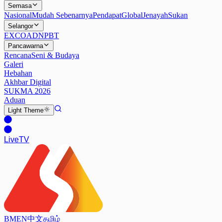
Semasa
Nasional
Mudah Sebenarnya
Pendapat
Global
Jenayah
Sukan
Selangor
EXCO
ADN
PBT
Pancawarna
Rencana
Seni & Budaya
Galeri
Hebahan
Akhbar Digital
SUKMA 2026
Aduan
Light
Theme
Live
TV
BM
EN
中文
தமிழ்