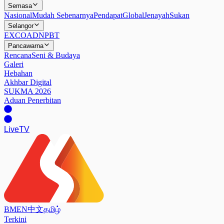
Semasa
Nasional
Mudah Sebenarnya
Pendapat
Global
Jenayah
Sukan
Selangor
EXCO
ADN
PBT
Pancawarna
Rencana
Seni & Budaya
Galeri
Hebahan
Akhbar Digital
SUKMA 2026
Aduan Penerbitan
Live
TV
BM
EN
中文
தமிழ்
Terkini