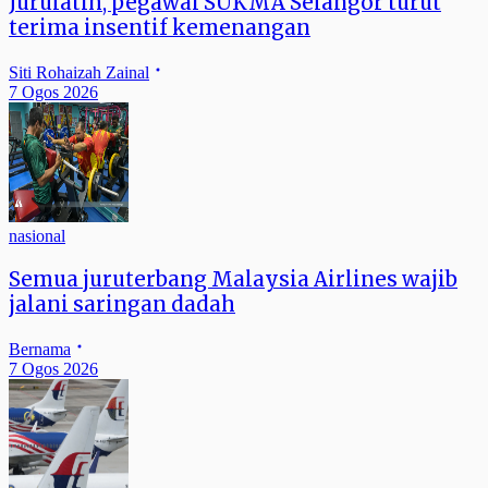
Jurulatih, pegawai SUKMA Selangor turut
terima insentif kemenangan
Siti Rohaizah Zainal
7 Ogos 2026
nasional
Semua juruterbang Malaysia Airlines wajib
jalani saringan dadah
Bernama
7 Ogos 2026