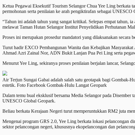
Ketua Pegawai Eksekutif Tourism Selangor Chua Yee Ling berkata ta
permohonan serta penilaian ke arah pengiktirafan sebagai UNESCO 
“Tahun ini adalah tahun yang sangat kritikal. Selepas empat tahun, 
melawat Taman Hutan Selangor Institut Penyelidikan Perhutanan Ma
Proses ini merupakan prosedur mandatori yang dilaksanakan secara be
Turut hadir EXCO Pembangunan Wanita dan Kebajikan Masyarakat A
Ahmad Azri Zainal Nor, ADN Bukit Lanjan Pua Pei Ling serta peg
Menurut Yee Ling, sekiranya proses penilaian berjalan lancar, Se
Air Terjun Sungai Gabai adalah salah satu geotapak bagi Gombak-Hu
estetik. Foto Facebook Gombak-Hulu Langat Geopark
Dalam temu bual eksklusif bersama Media Selangor pada Disember t
UNESCO Global Geopark.
Beliau berkata Kerajaan Negeri turut memperuntukkan RM2 juta mene
Mengenai program GRS 2.0, Yee Ling berkata lokasi pelancongan dim
sektor pelancongan negeri, khususnya ekopelancongan dan pelancon