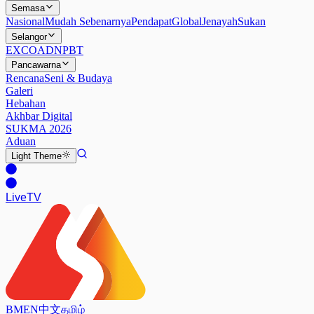
Semasa
Nasional
Mudah Sebenarnya
Pendapat
Global
Jenayah
Sukan
Selangor
EXCO
ADN
PBT
Pancawarna
Rencana
Seni & Budaya
Galeri
Hebahan
Akhbar Digital
SUKMA 2026
Aduan
Light
Theme
Live
TV
BM
EN
中文
தமிழ்