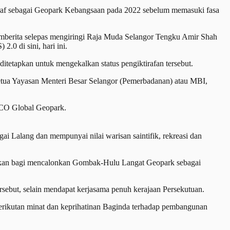
tiraf sebagai Geopark Kebangsaan pada 2022 sebelum memasuki fasa
 pemberita selepas mengiringi Raja Muda Selangor Tengku Amir Shah
0 di sini, hari ini.
itetapkan untuk mengekalkan status pengiktirafan tersebut.
ua Yayasan Menteri Besar Selangor (Pemerbadanan) atau MBI,
SCO Global Geopark.
 Lalang dan mempunyai nilai warisan saintifik, rekreasi dan
rakkan bagi mencalonkan Gombak-Hulu Langat Geopark sebagai
ebut, selain mendapat kerjasama penuh kerajaan Persekutuan.
erikutan minat dan keprihatinan Baginda terhadap pembangunan