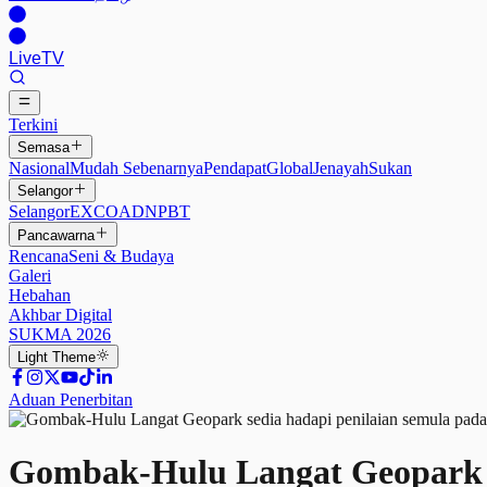
Live
TV
Terkini
Semasa
Nasional
Mudah Sebenarnya
Pendapat
Global
Jenayah
Sukan
Selangor
Selangor
EXCO
ADN
PBT
Pancawarna
Rencana
Seni & Budaya
Galeri
Hebahan
Akhbar Digital
SUKMA 2026
Light
Theme
Aduan Penerbitan
Gombak-Hulu Langat Geopark s