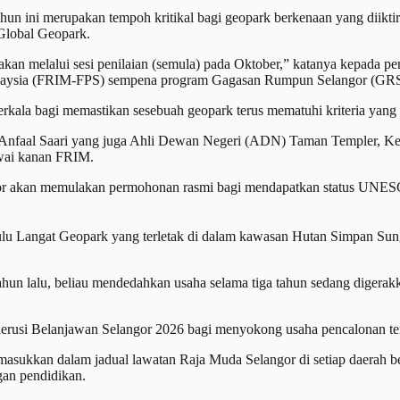
hun ini merupakan tempoh kritikal bagi geopark berkenaan yang diik
Global Geopark.
ia akan melalui sesi penilaian (semula) pada Oktober,” katanya kepada
laysia (FRIM-FPS) sempena program Gagasan Rumpun Selangor (GRS) 2.
rkala bagi memastikan sesebuah geopark terus mematuhi kriteria yang d
nfaal Saari yang juga Ahli Dewan Negeri (ADN) Taman Templer, Ket
awai kanan FRIM.
langor akan memulakan permohonan rasmi bagi mendapatkan status UNE
lu Langat Geopark yang terletak di dalam kawasan Hutan Simpan Sungai
ahun lalu, beliau mendedahkan usaha selama tiga tahun sedang dige
rusi Belanjawan Selangor 2026 bagi menyokong usaha pencalonan ters
asukkan dalam jadual lawatan Raja Muda Selangor di setiap daerah b
gan pendidikan.