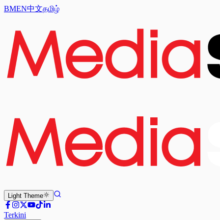
BM
EN
中文
தமிழ்
Light
Theme
Terkini