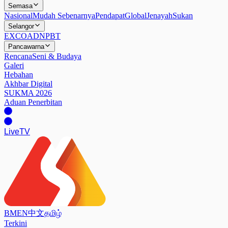
Semasa
Nasional
Mudah Sebenarnya
Pendapat
Global
Jenayah
Sukan
Selangor
EXCO
ADN
PBT
Pancawarna
Rencana
Seni & Budaya
Galeri
Hebahan
Akhbar Digital
SUKMA 2026
Aduan Penerbitan
Live
TV
BM
EN
中文
தமிழ்
Terkini