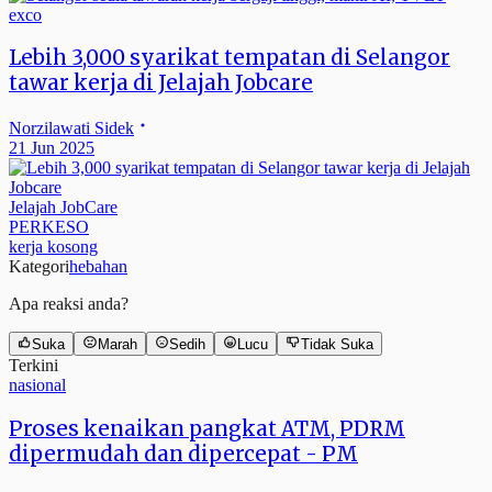
exco
Lebih 3,000 syarikat tempatan di Selangor
tawar kerja di Jelajah Jobcare
Norzilawati Sidek
21 Jun 2025
Jelajah JobCare
PERKESO
kerja kosong
Kategori
hebahan
Apa reaksi anda?
Suka
Marah
Sedih
Lucu
Tidak Suka
Terkini
nasional
Proses kenaikan pangkat ATM, PDRM
dipermudah dan dipercepat - PM