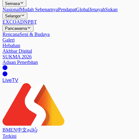
Semasa
Nasional
Mudah Sebenarnya
Pendapat
Global
Jenayah
Sukan
Selangor
EXCO
ADN
PBT
Pancawarna
Rencana
Seni & Budaya
Galeri
Hebahan
Akhbar Digital
SUKMA 2026
Aduan Penerbitan
Live
TV
BM
EN
中文
தமிழ்
Terkini