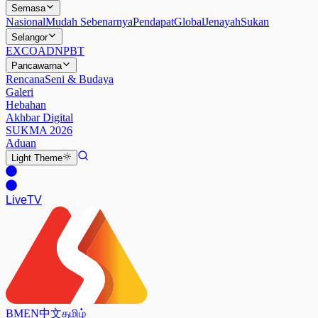
Semasa
Nasional
Mudah Sebenarnya
Pendapat
Global
Jenayah
Sukan
Selangor
EXCO
ADN
PBT
Pancawarna
Rencana
Seni & Budaya
Galeri
Hebahan
Akhbar Digital
SUKMA 2026
Aduan
Light
Theme
Live
TV
BM
EN
中文
தமிழ்