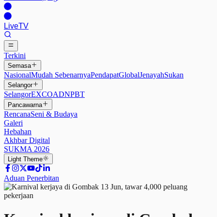
Live
TV
Terkini
Semasa
Nasional
Mudah Sebenarnya
Pendapat
Global
Jenayah
Sukan
Selangor
Selangor
EXCO
ADN
PBT
Pancawarna
Rencana
Seni & Budaya
Galeri
Hebahan
Akhbar Digital
SUKMA 2026
Light
Theme
Aduan Penerbitan