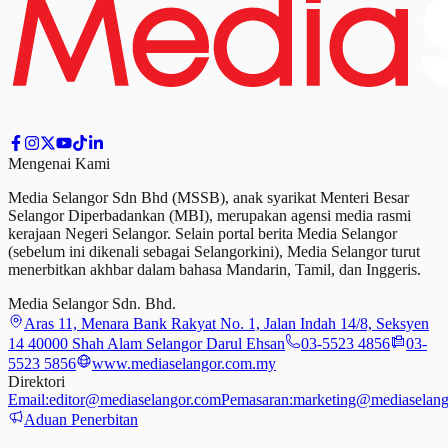
Mengenai Kami
Media Selangor Sdn Bhd (MSSB), anak syarikat Menteri Besar
Selangor Diperbadankan (MBI), merupakan agensi media rasmi
kerajaan Negeri Selangor. Selain portal berita Media Selangor
(sebelum ini dikenali sebagai Selangorkini), Media Selangor turut
menerbitkan akhbar dalam bahasa Mandarin, Tamil,
dan
Inggeris.
Media Selangor Sdn. Bhd.
Aras 11, Menara Bank Rakyat No. 1, Jalan Indah 14/8, Seksyen
14 40000 Shah Alam Selangor Darul Ehsan
03-5523 4856
03-
5523 5856
www.mediaselangor.com.my
Direktori
Email:
editor@mediaselangor.com
Pemasaran:
marketing@mediaselang
Aduan Penerbitan