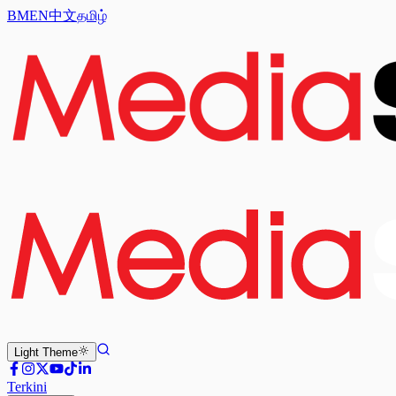
BM
EN
中文
தமிழ்
Light
Theme
Terkini