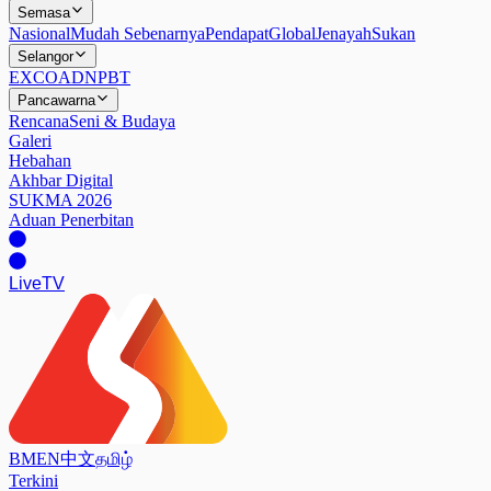
Semasa
Nasional
Mudah Sebenarnya
Pendapat
Global
Jenayah
Sukan
Selangor
EXCO
ADN
PBT
Pancawarna
Rencana
Seni & Budaya
Galeri
Hebahan
Akhbar Digital
SUKMA 2026
Aduan Penerbitan
Live
TV
BM
EN
中文
தமிழ்
Terkini