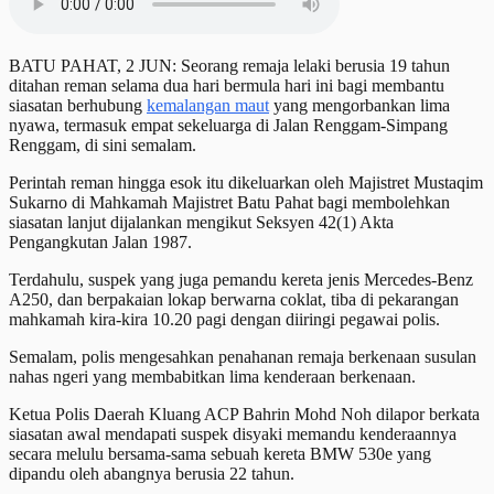
BATU PAHAT, 2 JUN: Seorang remaja lelaki berusia 19 tahun
ditahan reman selama dua hari bermula hari ini bagi membantu
siasatan berhubung
kemalangan maut
yang mengorbankan lima
nyawa, termasuk empat sekeluarga di Jalan Renggam-Simpang
Renggam, di sini semalam.
Perintah reman hingga esok itu dikeluarkan oleh Majistret Mustaqim
Sukarno di Mahkamah Majistret Batu Pahat bagi membolehkan
siasatan lanjut dijalankan mengikut Seksyen 42(1) Akta
Pengangkutan Jalan 1987.
Terdahulu, suspek yang juga pemandu kereta jenis Mercedes-Benz
A250, dan berpakaian lokap berwarna coklat, tiba di pekarangan
mahkamah kira-kira 10.20 pagi dengan diiringi pegawai polis.
Semalam, polis mengesahkan penahanan remaja berkenaan susulan
nahas ngeri yang membabitkan lima kenderaan berkenaan.
Ketua Polis Daerah Kluang ACP Bahrin Mohd Noh dilapor berkata
siasatan awal mendapati suspek disyaki memandu kenderaannya
secara melulu bersama-sama sebuah kereta BMW 530e yang
dipandu oleh abangnya berusia 22 tahun.