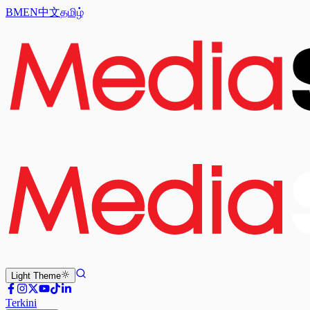
BM
EN
中文
தமிழ்
Light
Theme
Terkini