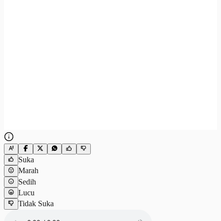
Suka
Marah
Sedih
Lucu
Tidak Suka