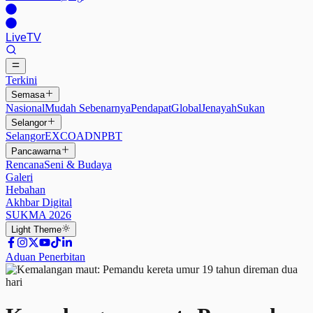
Live
TV
Terkini
Semasa
Nasional
Mudah Sebenarnya
Pendapat
Global
Jenayah
Sukan
Selangor
Selangor
EXCO
ADN
PBT
Pancawarna
Rencana
Seni & Budaya
Galeri
Hebahan
Akhbar Digital
SUKMA 2026
Light
Theme
Aduan Penerbitan