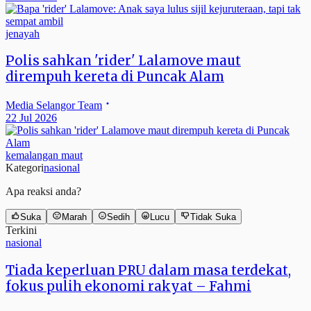
jenayah
Polis sahkan 'rider' Lalamove maut
dirempuh kereta di Puncak Alam
Media Selangor Team
22 Jul 2026
kemalangan maut
Kategori
nasional
Apa reaksi anda?
Suka
Marah
Sedih
Lucu
Tidak Suka
Terkini
nasional
Tiada keperluan PRU dalam masa terdekat,
fokus pulih ekonomi rakyat – Fahmi