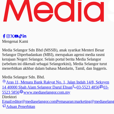
Mengenai Kami
Media Selangor Sdn Bhd (MSSB), anak syarikat Menteri Besar
Selangor Diperbadankan (MBI), merupakan agensi media rasmi
kerajaan Negeri Selangor. Selain portal berita Media Selangor
(sebelum ini dikenali sebagai Selangorkini), Media Selangor turut
menerbitkan akhbar dalam bahasa Mandarin, Tamil,
dan
Inggeris.
Media Selangor Sdn. Bhd.
Aras 11, Menara Bank Rakyat No. 1, Jalan Indah 14/8, Seksyen
14 40000 Shah Alam Selangor Darul Ehsan
03-5523 4856
03-
5523 5856
www.mediaselangor.com.my
Direktori
Email:
editor@mediaselangor.com
Pemasaran:
marketing@mediaselang
Aduan Penerbitan