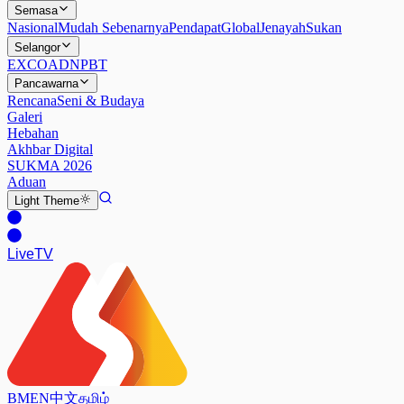
Semasa
Nasional
Mudah Sebenarnya
Pendapat
Global
Jenayah
Sukan
Selangor
EXCO
ADN
PBT
Pancawarna
Rencana
Seni & Budaya
Galeri
Hebahan
Akhbar Digital
SUKMA 2026
Aduan
Light
Theme
Live
TV
BM
EN
中文
தமிழ்