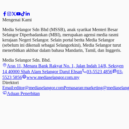
Mengenai Kami
Media Selangor Sdn Bhd (MSSB), anak syarikat Menteri Besar
Selangor Diperbadankan (MBI), merupakan agensi media rasmi
kerajaan Negeri Selangor. Selain portal berita Media Selangor
(sebelum ini dikenali sebagai Selangorkini), Media Selangor turut
menerbitkan akhbar dalam bahasa Mandarin, Tamil,
dan
Inggeris.
Media Selangor Sdn. Bhd.
Aras 11, Menara Bank Rakyat No. 1, Jalan Indah 14/8, Seksyen
14 40000 Shah Alam Selangor Darul Ehsan
03-5523 4856
03-
5523 5856
www.mediaselangor.com.my
Direktori
Email:
editor@mediaselangor.com
Pemasaran:
marketing@mediaselang
Aduan Penerbitan