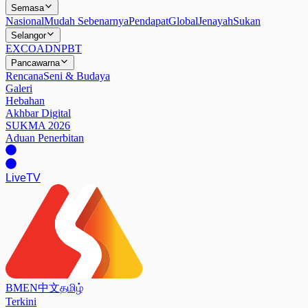
Semasa
Nasional
Mudah Sebenarnya
Pendapat
Global
Jenayah
Sukan
Selangor
EXCO
ADN
PBT
Pancawarna
Rencana
Seni & Budaya
Galeri
Hebahan
Akhbar Digital
SUKMA 2026
Aduan Penerbitan
Live
TV
BM
EN
中文
தமிழ்
Terkini