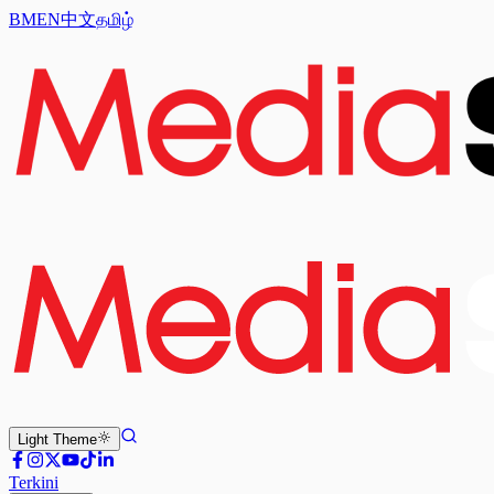
BM
EN
中文
தமிழ்
Light
Theme
Terkini