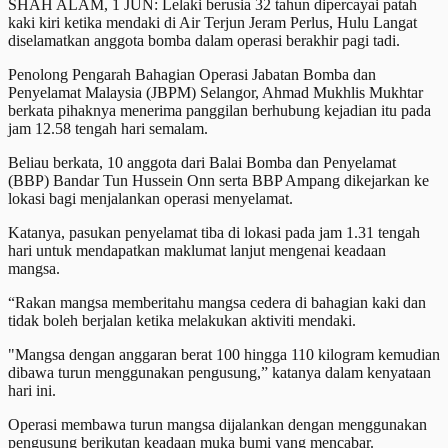
SHAH ALAM, 1 JUN: Lelaki berusia 32 tahun dipercayai patah
kaki kiri ketika mendaki di Air Terjun Jeram Perlus, Hulu Langat
diselamatkan anggota bomba dalam operasi berakhir pagi tadi.
Penolong Pengarah Bahagian Operasi Jabatan Bomba dan
Penyelamat Malaysia (JBPM) Selangor, Ahmad Mukhlis Mukhtar
berkata pihaknya menerima panggilan berhubung kejadian itu pada
jam 12.58 tengah hari semalam.
Beliau berkata, 10 anggota dari Balai Bomba dan Penyelamat
(BBP) Bandar Tun Hussein Onn serta BBP Ampang dikejarkan ke
lokasi bagi menjalankan operasi menyelamat.
Katanya, pasukan penyelamat tiba di lokasi pada jam 1.31 tengah
hari untuk mendapatkan maklumat lanjut mengenai keadaan
mangsa.
“Rakan mangsa memberitahu mangsa cedera di bahagian kaki dan
tidak boleh berjalan ketika melakukan aktiviti mendaki.
"Mangsa dengan anggaran berat 100 hingga 110 kilogram kemudian
dibawa turun menggunakan pengusung,” katanya dalam kenyataan
hari ini.
Operasi membawa turun mangsa dijalankan dengan menggunakan
pengusung berikutan keadaan muka bumi yang mencabar.