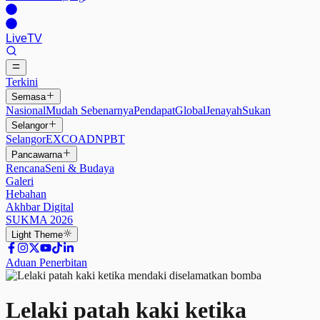
Live
TV
Terkini
Semasa
Nasional
Mudah Sebenarnya
Pendapat
Global
Jenayah
Sukan
Selangor
Selangor
EXCO
ADN
PBT
Pancawarna
Rencana
Seni & Budaya
Galeri
Hebahan
Akhbar Digital
SUKMA 2026
Light
Theme
Aduan Penerbitan
Lelaki patah kaki ketika