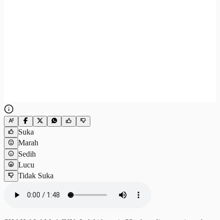
Suka
Marah
Sedih
Lucu
Tidak Suka