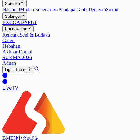
Semasa
Nasional
Mudah Sebenarnya
Pendapat
Global
Jenayah
Sukan
Selangor
EXCO
ADN
PBT
Pancawarna
Rencana
Seni & Budaya
Galeri
Hebahan
Akhbar Digital
SUKMA 2026
Aduan
Light
Theme
Live
TV
BM
EN
中文
தமிழ்