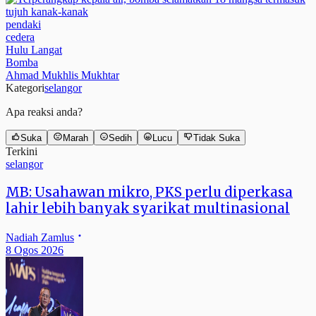
pendaki
cedera
Hulu Langat
Bomba
Ahmad Mukhlis Mukhtar
Kategori
selangor
Apa reaksi anda?
Suka
Marah
Sedih
Lucu
Tidak Suka
Terkini
selangor
MB: Usahawan mikro, PKS perlu diperkasa
lahir lebih banyak syarikat multinasional
Nadiah Zamlus
8 Ogos 2026