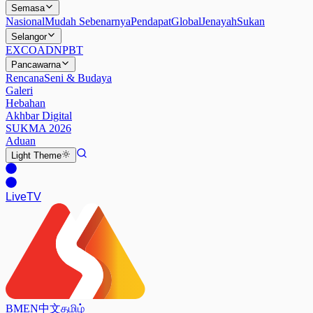
Semasa
Nasional
Mudah Sebenarnya
Pendapat
Global
Jenayah
Sukan
Selangor
EXCO
ADN
PBT
Pancawarna
Rencana
Seni & Budaya
Galeri
Hebahan
Akhbar Digital
SUKMA 2026
Aduan
Light
Theme
Live
TV
BM
EN
中文
தமிழ்