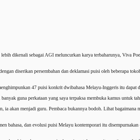
ih dikenali sebagai AGI meluncurkan karya terbaharunya, Viva Po
engan diserikan persembahan dan deklamasi puisi oleh beberapa tokoh
menghimpunkan 47 puisi konkrit dwibahasa Melayu-Inggeris itu dapat 
a banyak guna perkataan yang saya terpaksa membuka kamus untuk ta
an, ia akan menjadi guru. Pembaca bukannya bodoh. Lihat bagaimana m
men bahasa, dan evolusi puisi Melayu kontemporari itu disempurnakan 