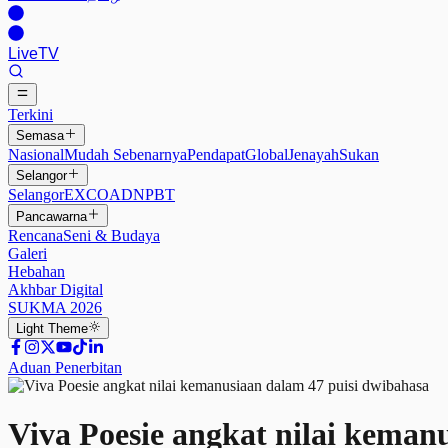
Live
TV
Terkini
Semasa
Nasional
Mudah Sebenarnya
Pendapat
Global
Jenayah
Sukan
Selangor
Selangor
EXCO
ADN
PBT
Pancawarna
Rencana
Seni & Budaya
Galeri
Hebahan
Akhbar Digital
SUKMA 2026
Light
Theme
Aduan Penerbitan
Viva Poesie angkat nilai keman