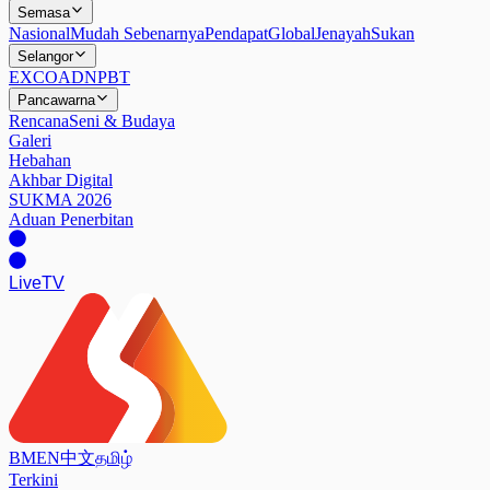
Semasa
Nasional
Mudah Sebenarnya
Pendapat
Global
Jenayah
Sukan
Selangor
EXCO
ADN
PBT
Pancawarna
Rencana
Seni & Budaya
Galeri
Hebahan
Akhbar Digital
SUKMA 2026
Aduan Penerbitan
Live
TV
BM
EN
中文
தமிழ்
Terkini