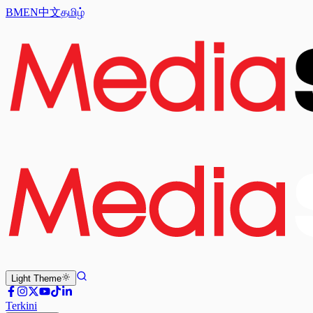
BM
EN
中文
தமிழ்
Light
Theme
Terkini