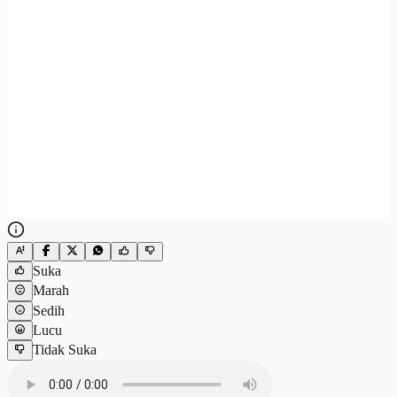
Suka
Marah
Sedih
Lucu
Tidak Suka