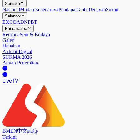
Semasa
Nasional
Mudah Sebenarnya
Pendapat
Global
Jenayah
Sukan
Selangor
EXCO
ADN
PBT
Pancawarna
Rencana
Seni & Budaya
Galeri
Hebahan
Akhbar Digital
SUKMA 2026
Aduan Penerbitan
Live
TV
BM
EN
中文
தமிழ்
Terkini