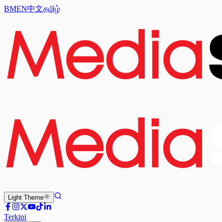
BM
EN
中文
தமிழ்
Light
Theme
Terkini