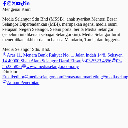
Mengenai Kami
Media Selangor Sdn Bhd (MSSB), anak syarikat Menteri Besar
Selangor Diperbadankan (MBI), merupakan agensi media rasmi
kerajaan Negeri Selangor. Selain portal berita Media Selangor
(sebelum ini dikenali sebagai Selangorkini), Media Selangor turut
menerbitkan akhbar dalam bahasa Mandarin, Tamil,
dan
Inggeris.
Media Selangor Sdn. Bhd.
Aras 11, Menara Bank Rakyat No. 1, Jalan Indah 14/8, Seksyen
14 40000 Shah Alam Selangor Darul Ehsan
03-5523 4856
03-
5523 5856
www.mediaselangor.com.my
Direktori
Email:
editor@mediaselangor.com
Pemasaran:
marketing@mediaselang
Aduan Penerbitan