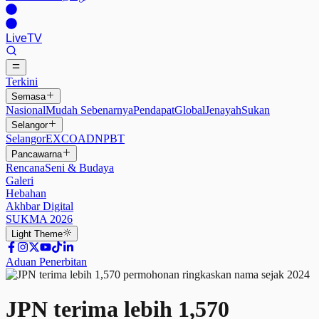
Live
TV
Terkini
Semasa
Nasional
Mudah Sebenarnya
Pendapat
Global
Jenayah
Sukan
Selangor
Selangor
EXCO
ADN
PBT
Pancawarna
Rencana
Seni & Budaya
Galeri
Hebahan
Akhbar Digital
SUKMA 2026
Light
Theme
Aduan Penerbitan
JPN terima lebih 1,570