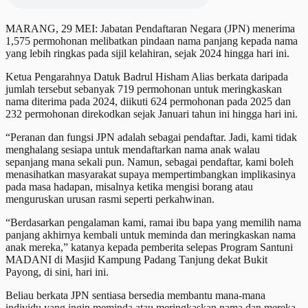
MARANG, 29 MEI: Jabatan Pendaftaran Negara (JPN) menerima
1,575 permohonan melibatkan pindaan nama panjang kepada nama
yang lebih ringkas pada sijil kelahiran, sejak 2024 hingga hari ini.
Ketua Pengarahnya Datuk Badrul Hisham Alias berkata daripada
jumlah tersebut sebanyak 719 permohonan untuk meringkaskan
nama diterima pada 2024, diikuti 624 permohonan pada 2025 dan
232 permohonan direkodkan sejak Januari tahun ini hingga hari ini.
“Peranan dan fungsi JPN adalah sebagai pendaftar. Jadi, kami tidak
menghalang sesiapa untuk mendaftarkan nama anak walau
sepanjang mana sekali pun. Namun, sebagai pendaftar, kami boleh
menasihatkan masyarakat supaya mempertimbangkan implikasinya
pada masa hadapan, misalnya ketika mengisi borang atau
menguruskan urusan rasmi seperti perkahwinan.
“Berdasarkan pengalaman kami, ramai ibu bapa yang memilih nama
panjang akhirnya kembali untuk meminda dan meringkaskan nama
anak mereka,” katanya kepada pemberita selepas Program Santuni
MADANI di Masjid Kampung Padang Tanjung dekat Bukit
Payong, di sini, hari ini.
Beliau berkata JPN sentiasa bersedia membantu mana-mana
individu yang ingin meminda atau meringkaskan nama dan mereka