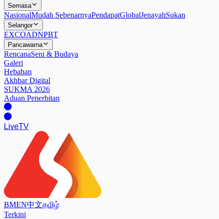
Semasa
Nasional
Mudah Sebenarnya
Pendapat
Global
Jenayah
Sukan
Selangor
EXCO
ADN
PBT
Pancawarna
Rencana
Seni & Budaya
Galeri
Hebahan
Akhbar Digital
SUKMA 2026
Aduan Penerbitan
Live
TV
BM
EN
中文
தமிழ்
Terkini