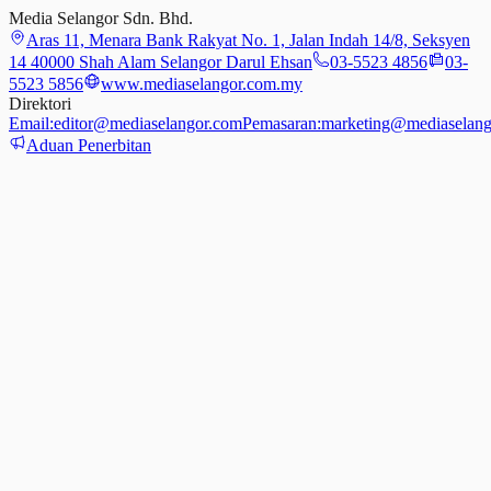
Media Selangor Sdn. Bhd.
Aras 11, Menara Bank Rakyat No. 1, Jalan Indah 14/8, Seksyen
14 40000 Shah Alam Selangor Darul Ehsan
03-5523 4856
03-
5523 5856
www.mediaselangor.com.my
Direktori
Email:
editor@mediaselangor.com
Pemasaran:
marketing@mediaselang
Aduan Penerbitan