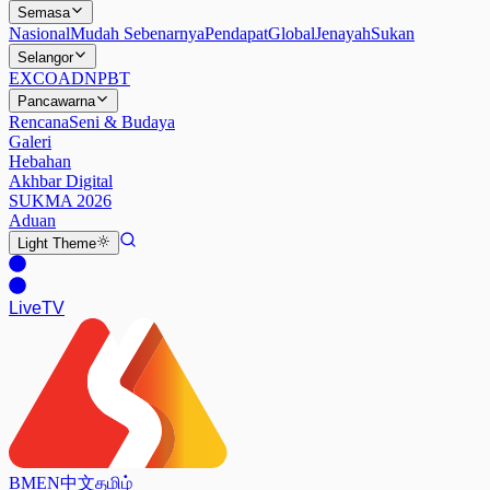
Semasa
Nasional
Mudah Sebenarnya
Pendapat
Global
Jenayah
Sukan
Selangor
EXCO
ADN
PBT
Pancawarna
Rencana
Seni & Budaya
Galeri
Hebahan
Akhbar Digital
SUKMA 2026
Aduan
Light
Theme
Live
TV
BM
EN
中文
தமிழ்