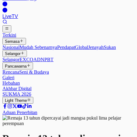
Live
TV
Terkini
Semasa
Nasional
Mudah Sebenarnya
Pendapat
Global
Jenayah
Sukan
Selangor
Selangor
EXCO
ADN
PBT
Pancawarna
Rencana
Seni & Budaya
Galeri
Hebahan
Akhbar Digital
SUKMA 2026
Light
Theme
Aduan Penerbitan