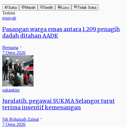
Suka
Marah
Sedih
Lucu
Tidak Suka
Terkini
jenayah
Pasangan warga emas antara 1,209 penagih
dadah ditahan AADK
Bernama
7 Ogos 2026
sukankini
Jurulatih, pegawai SUKMA Selangor turut
terima insentif kemenangan
Siti Rohaizah Zainal
7 Ogos 2026