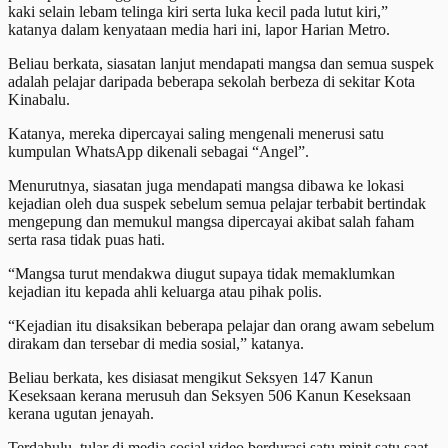
kaki selain lebam telinga kiri serta luka kecil pada lutut kiri,”
katanya dalam kenyataan media hari ini, lapor Harian Metro.
Beliau berkata, siasatan lanjut mendapati mangsa dan semua suspek
adalah pelajar daripada beberapa sekolah berbeza di sekitar Kota
Kinabalu.
Katanya, mereka dipercayai saling mengenali menerusi satu
kumpulan WhatsApp dikenali sebagai “Angel”.
Menurutnya, siasatan juga mendapati mangsa dibawa ke lokasi
kejadian oleh dua suspek sebelum semua pelajar terbabit bertindak
mengepung dan memukul mangsa dipercayai akibat salah faham
serta rasa tidak puas hati.
“Mangsa turut mendakwa diugut supaya tidak memaklumkan
kejadian itu kepada ahli keluarga atau pihak polis.
“Kejadian itu disaksikan beberapa pelajar dan orang awam sebelum
dirakam dan tersebar di media sosial,” katanya.
Beliau berkata, kes disiasat mengikut Seksyen 147 Kanun
Keseksaan kerana merusuh dan Seksyen 506 Kanun Keseksaan
kerana ugutan jenayah.
Terdahulu, tular di media sosial video berdurasi satu minit satu saat