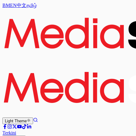
BM
EN
中文
தமிழ்
Light
Theme
Terkini