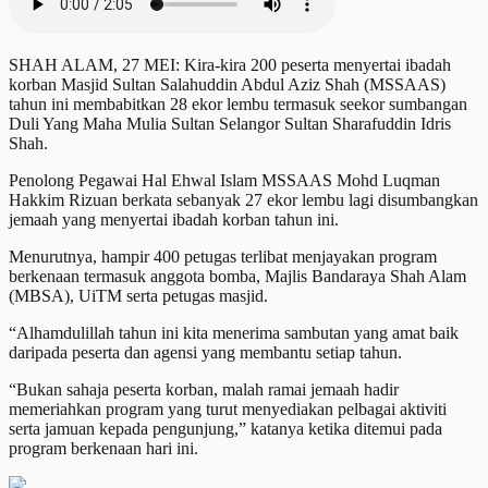
SHAH ALAM, 27 MEI: Kira-kira 200 peserta menyertai ibadah
korban Masjid Sultan Salahuddin Abdul Aziz Shah (MSSAAS)
tahun ini membabitkan 28 ekor lembu termasuk seekor sumbangan
Duli Yang Maha Mulia Sultan Selangor Sultan Sharafuddin Idris
Shah.
Penolong Pegawai Hal Ehwal Islam MSSAAS Mohd Luqman
Hakkim Rizuan berkata sebanyak 27 ekor lembu lagi disumbangkan
jemaah yang menyertai ibadah korban tahun ini.
Menurutnya, hampir 400 petugas terlibat menjayakan program
berkenaan termasuk anggota bomba, Majlis Bandaraya Shah Alam
(MBSA), UiTM serta petugas masjid.
“Alhamdulillah tahun ini kita menerima sambutan yang amat baik
daripada peserta dan agensi yang membantu setiap tahun.
“Bukan sahaja peserta korban, malah ramai jemaah hadir
memeriahkan program yang turut menyediakan pelbagai aktiviti
serta jamuan kepada pengunjung,” katanya ketika ditemui pada
program berkenaan hari ini.