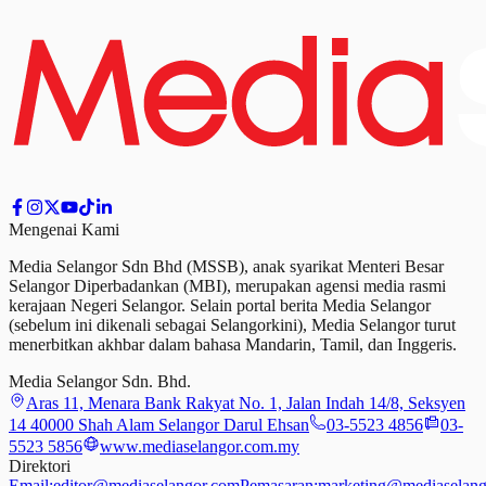
Mengenai Kami
Media Selangor Sdn Bhd (MSSB), anak syarikat Menteri Besar
Selangor Diperbadankan (MBI), merupakan agensi media rasmi
kerajaan Negeri Selangor. Selain portal berita Media Selangor
(sebelum ini dikenali sebagai Selangorkini), Media Selangor turut
menerbitkan akhbar dalam bahasa Mandarin, Tamil,
dan
Inggeris.
Media Selangor Sdn. Bhd.
Aras 11, Menara Bank Rakyat No. 1, Jalan Indah 14/8, Seksyen
14 40000 Shah Alam Selangor Darul Ehsan
03-5523 4856
03-
5523 5856
www.mediaselangor.com.my
Direktori
Email:
editor@mediaselangor.com
Pemasaran:
marketing@mediaselang