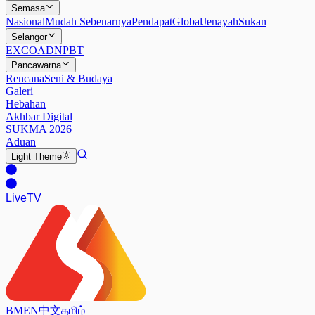
Semasa
Nasional
Mudah Sebenarnya
Pendapat
Global
Jenayah
Sukan
Selangor
EXCO
ADN
PBT
Pancawarna
Rencana
Seni & Budaya
Galeri
Hebahan
Akhbar Digital
SUKMA 2026
Aduan
Light
Theme
Live
TV
BM
EN
中文
தமிழ்