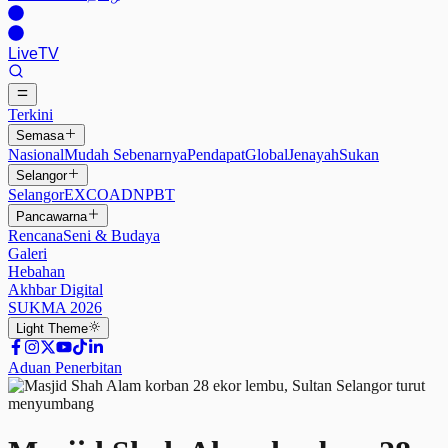
Live
TV
Terkini
Semasa
Nasional
Mudah Sebenarnya
Pendapat
Global
Jenayah
Sukan
Selangor
Selangor
EXCO
ADN
PBT
Pancawarna
Rencana
Seni & Budaya
Galeri
Hebahan
Akhbar Digital
SUKMA 2026
Light
Theme
Aduan Penerbitan