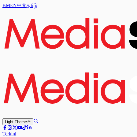
BM
EN
中文
தமிழ்
Light
Theme
Terkini