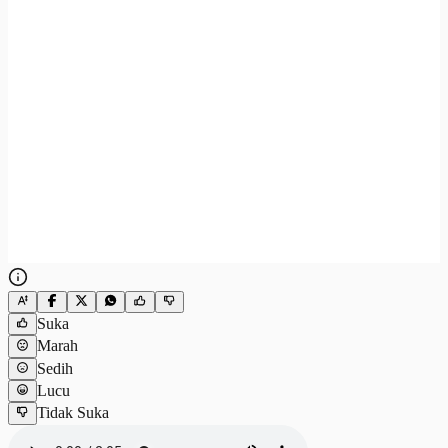
Suka
Marah
Sedih
Lucu
Tidak Suka