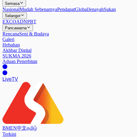
Semasa
Nasional
Mudah Sebenarnya
Pendapat
Global
Jenayah
Sukan
Selangor
EXCO
ADN
PBT
Pancawarna
Rencana
Seni & Budaya
Galeri
Hebahan
Akhbar Digital
SUKMA 2026
Aduan Penerbitan
Live
TV
BM
EN
中文
தமிழ்
Terkini