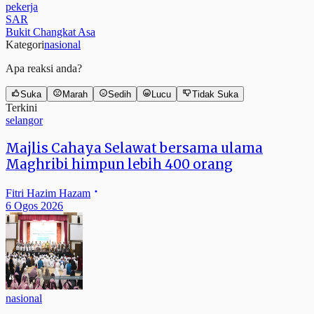
SAR
Bukit Changkat Asa
Kategori
nasional
Apa reaksi anda?
Suka
Marah
Sedih
Lucu
Tidak Suka
Terkini
selangor
Majlis Cahaya Selawat bersama ulama
Maghribi himpun lebih 400 orang
Fitri Hazim Hazam
6 Ogos 2026
nasional