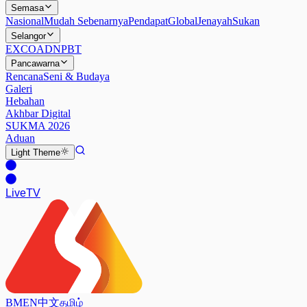
Semasa
Nasional
Mudah Sebenarnya
Pendapat
Global
Jenayah
Sukan
Selangor
EXCO
ADN
PBT
Pancawarna
Rencana
Seni & Budaya
Galeri
Hebahan
Akhbar Digital
SUKMA 2026
Aduan
Light
Theme
Live
TV
BM
EN
中文
தமிழ்