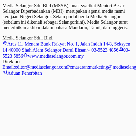
Media Selangor Sdn Bhd (MSSB), anak syarikat Menteri Besar
Selangor Diperbadankan (MBI), merupakan agensi media rasmi
kerajaan Negeri Selangor. Selain portal berita Media Selangor
(sebelum ini dikenali sebagai Selangorkini), Media Selangor turut
menerbitkan akhbar dalam bahasa Mandarin, Tamil,
dan
Inggeris.
Media Selangor Sdn. Bhd.
Aras 11, Menara Bank Rakyat No. 1, Jalan Indah 14/8, Seksyen
14 40000 Shah Alam Selangor Darul Ehsan
03-5523 4856
03-
5523 5856
www.mediaselangor.com.my
Direktori
Email:
editor@mediaselangor.com
Pemasaran:
marketing@mediaselang
Aduan Penerbitan