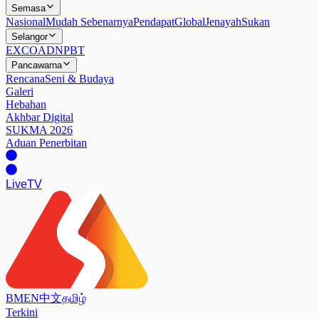
Semasa
Nasional
Mudah Sebenarnya
Pendapat
Global
Jenayah
Sukan
Selangor
EXCO
ADN
PBT
Pancawarna
Rencana
Seni & Budaya
Galeri
Hebahan
Akhbar Digital
SUKMA 2026
Aduan Penerbitan
Live
TV
BM
EN
中文
தமிழ்
Terkini