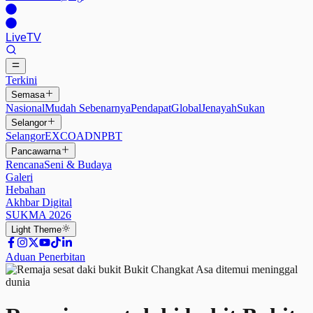
Live
TV
Terkini
Semasa
Nasional
Mudah Sebenarnya
Pendapat
Global
Jenayah
Sukan
Selangor
Selangor
EXCO
ADN
PBT
Pancawarna
Rencana
Seni & Budaya
Galeri
Hebahan
Akhbar Digital
SUKMA 2026
Light
Theme
Aduan Penerbitan