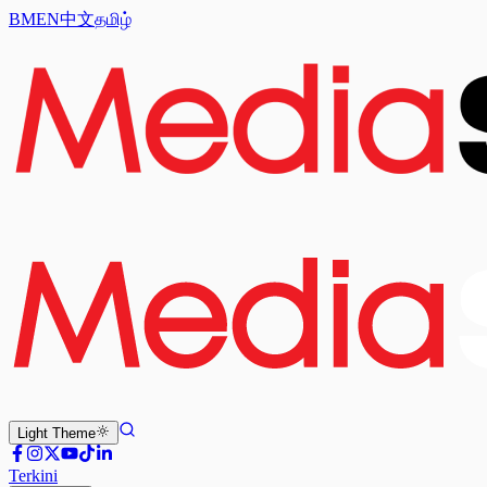
BM
EN
中文
தமிழ்
Light
Theme
Terkini