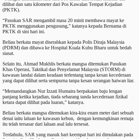
dilihat dan satu kilometer dari Pos Kawalan Tempat Kejadian
(PKTK).
“Pasukan SAR mengambil masa 20 minit membawa mayat ke
PKTK menggunakan pengusung,” katanya kepada Bernama di
PKTK di sini hari ini.
Beliau berkata mayat diserahkan kepada Polis Diraja Malaysia
(PDRM) dan dibawa ke Hospital Kuala Kubu Bharu untuk bedah
siasat.
Selain itu, Ahmad Mukhlis berkata mangsa ditemukan Pasukan
Khas Operasi, Taktikal dan Penyelamat Malaysia (STORM) di
kawasan landai dalam keadaan terlentang tanpa kesan kecederaan
yang dapat dilihat serta sempurna tanpa kesan serangan haiwan liar.
“Memandangkan Nur Izzati Humaira berpakaian baju lengan
panjang ketika kejadian, tiada sebarang tanda kecederaan fizikal
ketara dapat dilihat pada luaran,” katanya.
Beliau berkata mangsa ditemukan kira-kira enam meter dari sebuah
denai iaitu laluan ke kawasan kebun, dengan kemungkinan remaja
itu telah tersasar dari laluan asal lalu tersesat.
Terdahulu, SAR yang masuk hari keempat hari ini dimulakan pada