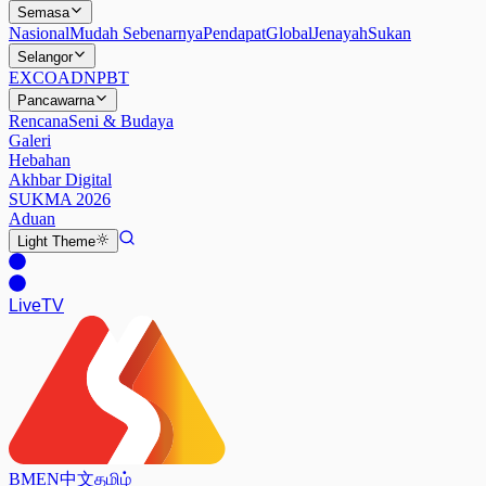
Semasa
Nasional
Mudah Sebenarnya
Pendapat
Global
Jenayah
Sukan
Selangor
EXCO
ADN
PBT
Pancawarna
Rencana
Seni & Budaya
Galeri
Hebahan
Akhbar Digital
SUKMA 2026
Aduan
Light
Theme
Live
TV
BM
EN
中文
தமிழ்