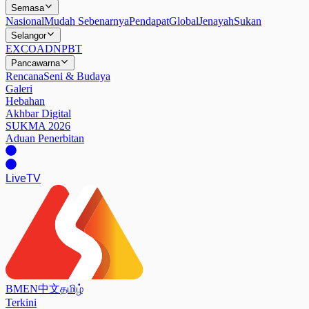
Semasa
Nasional
Mudah Sebenarnya
Pendapat
Global
Jenayah
Sukan
Selangor
EXCO
ADN
PBT
Pancawarna
Rencana
Seni & Budaya
Galeri
Hebahan
Akhbar Digital
SUKMA 2026
Aduan Penerbitan
Live
TV
BM
EN
中文
தமிழ்
Terkini