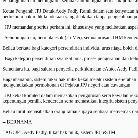
Penangguhan itu merangkumi semua saluran digital termasuk portal 
Ketua Pengarah JPJ Datuk Aedy Fadly Ramli dalam satu kenyataan har
pertukaran hak milik kenderaan yang dilakukan tanpa pengetahuan pem
"JPJ memandang serius perkara ini, khususnya yang melibatkan aspe
"Sehubungan itu, bermula esok (25 Mei), semua urusan THM kenderaan 
Beliau berkata bagi kategori persendirian individu, urus niaga boleh
"Bagi kategori persendirian syarikat pula, proses pengesahan dan ke
Sementara itu, bagi saluran penyedia perkhidmatan eAuto, Aedy Fad
Bagaimanapun, sistem tukar hak milik kekal melalui sistem eSeraha
mengemukakan permohonan di Pejabat JPJ negeri atau cawangan.
"JPJ kekal komited dalam memastikan pengurusan serta kawalan reko
kepentingan pemilik kenderaan serta memastikan integriti sistem peny
Beliau turut menasihatkan orang ramai supaya sentiasa menyemak da
-- BERNAMA
TAG: JPJ, Aedy Fadly, tukar hak milik, sistem JPJ, eSTM