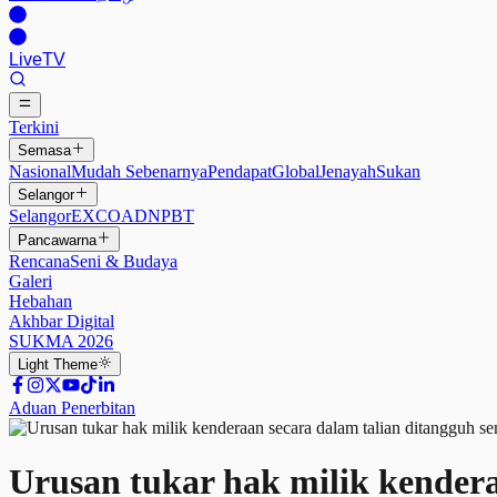
Live
TV
Terkini
Semasa
Nasional
Mudah Sebenarnya
Pendapat
Global
Jenayah
Sukan
Selangor
Selangor
EXCO
ADN
PBT
Pancawarna
Rencana
Seni & Budaya
Galeri
Hebahan
Akhbar Digital
SUKMA 2026
Light
Theme
Aduan Penerbitan
Urusan tukar hak milik kendera