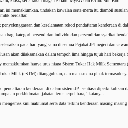
awam, kiosk, serta rakan niaga JPJ iaitu MyEG dan eAuto Sdn Bhd.
i ini memaklumkan, tindakan kawalan serta-merta itu diambil susulan
ilik berdaftar.
k penyelenggaraan dan keselamatan rekod pendaftaran kenderaan di da
bagi kategori persendirian individu dan persendirian syarikat hendak
 diselesaikan pada hari yang sama di semua Pejabat JPJ negeri dan cawa
lulusan akan dilaksanakan dalam tempoh lima hingga tujuh hari bekerja
ly memaklumkan hanya urus niaga Sistem Tukar Hak Milik Sementara (S
n Tukar Milik (eSTM) ditangguhkan, dan mana-mana pihak termasuk sya
d pendaftaran kenderaan di dalam sistem JPJ sentiasa diperkukuhkan 
ampaian perkhidmatan jabatan terus terpelihara," katanya.
n mengemas kini maklumat serta data terkini kenderaan masing-masing