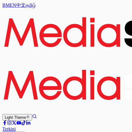
BM
EN
中文
தமிழ்
Light
Theme
Terkini