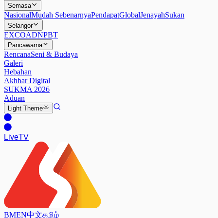
Semasa
Nasional
Mudah Sebenarnya
Pendapat
Global
Jenayah
Sukan
Selangor
EXCO
ADN
PBT
Pancawarna
Rencana
Seni & Budaya
Galeri
Hebahan
Akhbar Digital
SUKMA 2026
Aduan
Light
Theme
Live
TV
BM
EN
中文
தமிழ்