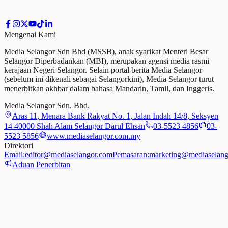
Mengenai Kami
Media Selangor Sdn Bhd (MSSB), anak syarikat Menteri Besar
Selangor Diperbadankan (MBI), merupakan agensi media rasmi
kerajaan Negeri Selangor. Selain portal berita Media Selangor
(sebelum ini dikenali sebagai Selangorkini), Media Selangor turut
menerbitkan akhbar dalam bahasa Mandarin, Tamil,
dan
Inggeris.
Media Selangor Sdn. Bhd.
Aras 11, Menara Bank Rakyat No. 1, Jalan Indah 14/8, Seksyen
14 40000 Shah Alam Selangor Darul Ehsan
03-5523 4856
03-
5523 5856
www.mediaselangor.com.my
Direktori
Email:
editor@mediaselangor.com
Pemasaran:
marketing@mediaselang
Aduan Penerbitan