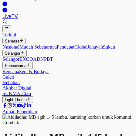
Live
TV
Terkini
Semasa
Nasional
Mudah Sebenarnya
Pendapat
Global
Jenayah
Sukan
Selangor
Selangor
EXCO
ADN
PBT
Pancawarna
Rencana
Seni & Budaya
Galeri
Hebahan
Akhbar Digital
SUKMA 2026
Light
Theme
Aduan Penerbitan