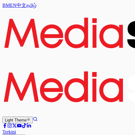
BM
EN
中文
தமிழ்
Light
Theme
Terkini