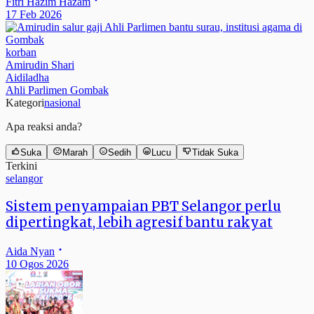
Fitri Hazim Hazam
17 Feb 2026
korban
Amirudin Shari
Aidiladha
Ahli Parlimen Gombak
Kategori
nasional
Apa reaksi anda?
Suka
Marah
Sedih
Lucu
Tidak Suka
Terkini
selangor
Sistem penyampaian PBT Selangor perlu
dipertingkat, lebih agresif bantu rakyat
Aida Nyan
10 Ogos 2026