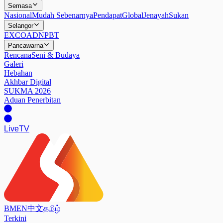
Semasa
Nasional
Mudah Sebenarnya
Pendapat
Global
Jenayah
Sukan
Selangor
EXCO
ADN
PBT
Pancawarna
Rencana
Seni & Budaya
Galeri
Hebahan
Akhbar Digital
SUKMA 2026
Aduan Penerbitan
Live
TV
BM
EN
中文
தமிழ்
Terkini