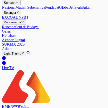
Semasa
Nasional
Mudah Sebenarnya
Pendapat
Global
Jenayah
Sukan
Selangor
EXCO
ADN
PBT
Pancawarna
Rencana
Seni & Budaya
Galeri
Hebahan
Akhbar Digital
SUKMA 2026
Aduan
Light
Theme
Live
TV
BM
EN
中文
தமிழ்