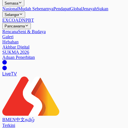
Semasa
Nasional
Mudah Sebenarnya
Pendapat
Global
Jenayah
Sukan
Selangor
EXCO
ADN
PBT
Pancawarna
Rencana
Seni & Budaya
Galeri
Hebahan
Akhbar Digital
SUKMA 2026
Aduan Penerbitan
Live
TV
BM
EN
中文
தமிழ்
Terkini