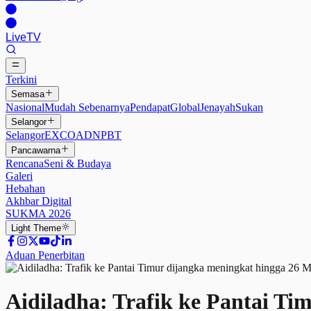
Live
TV
Terkini
Semasa
Nasional
Mudah Sebenarnya
Pendapat
Global
Jenayah
Sukan
Selangor
Selangor
EXCO
ADN
PBT
Pancawarna
Rencana
Seni & Budaya
Galeri
Hebahan
Akhbar Digital
SUKMA 2026
Light
Theme
Aduan Penerbitan
Aidiladha: Trafik ke Pantai Ti