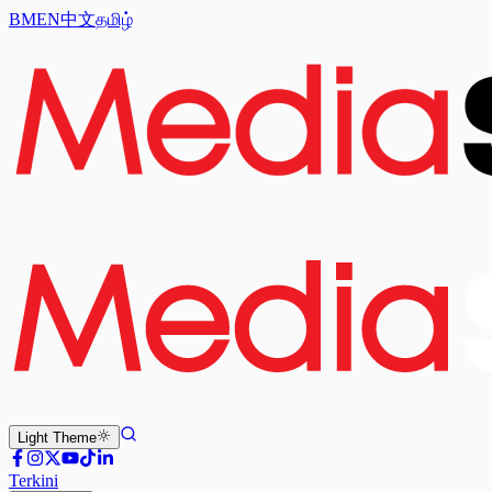
BM
EN
中文
தமிழ்
Light
Theme
Terkini