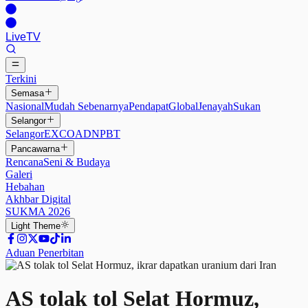
Live
TV
Terkini
Semasa
Nasional
Mudah Sebenarnya
Pendapat
Global
Jenayah
Sukan
Selangor
Selangor
EXCO
ADN
PBT
Pancawarna
Rencana
Seni & Budaya
Galeri
Hebahan
Akhbar Digital
SUKMA 2026
Light
Theme
Aduan Penerbitan
AS tolak tol Selat Hormuz,