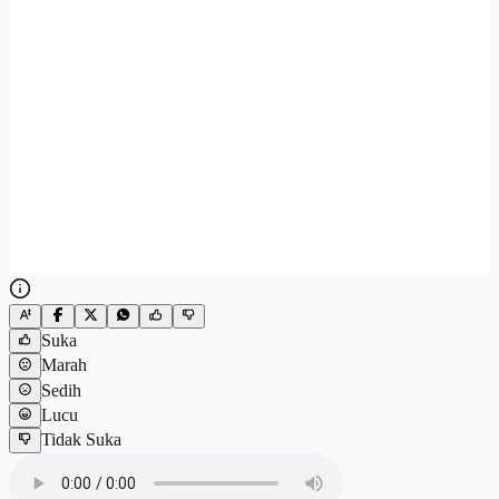
Suka
Marah
Sedih
Lucu
Tidak Suka