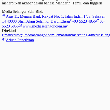
menerbitkan akhbar dalam bahasa Mandarin, Tamil,
dan
Inggeris.
Media Selangor Sdn. Bhd.
Aras 11, Menara Bank Rakyat No. 1, Jalan Indah 14/8, Seksyen
14 40000 Shah Alam Selangor Darul Ehsan
03-5523 4856
03-
5523 5856
www.mediaselangor.com.my
Direktori
Email:
editor@mediaselangor.com
Pemasaran:
marketing@mediaselang
Aduan Penerbitan