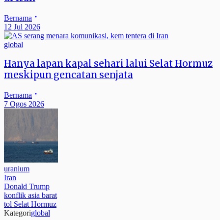
Bernama
12 Jul 2026
global
Hanya lapan kapal sehari lalui Selat Hormuz
meskipun gencatan senjata
Bernama
7 Ogos 2026
uranium
Iran
Donald Trump
konflik asia barat
tol Selat Hormuz
Kategori
global