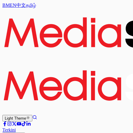
BM
EN
中文
தமிழ்
Light
Theme
Terkini