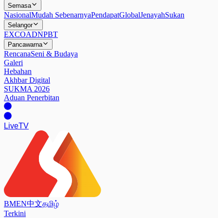
Semasa
Nasional
Mudah Sebenarnya
Pendapat
Global
Jenayah
Sukan
Selangor
EXCO
ADN
PBT
Pancawarna
Rencana
Seni & Budaya
Galeri
Hebahan
Akhbar Digital
SUKMA 2026
Aduan Penerbitan
Live
TV
BM
EN
中文
தமிழ்
Terkini