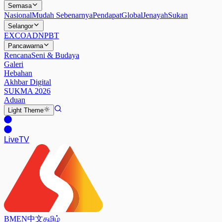
Semasa
Nasional
Mudah Sebenarnya
Pendapat
Global
Jenayah
Sukan
Selangor
EXCO
ADN
PBT
Pancawarna
Rencana
Seni & Budaya
Galeri
Hebahan
Akhbar Digital
SUKMA 2026
Aduan
Light
Theme
Live
TV
BM
EN
中文
தமிழ்