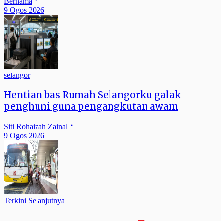
Bernama
9 Ogos 2026
selangor
Hentian bas Rumah Selangorku galak
penghuni guna pengangkutan awam
Siti Rohaizah Zainal
9 Ogos 2026
Terkini Selanjutnya