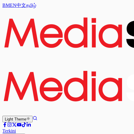
BM
EN
中文
தமிழ்
Light
Theme
Terkini