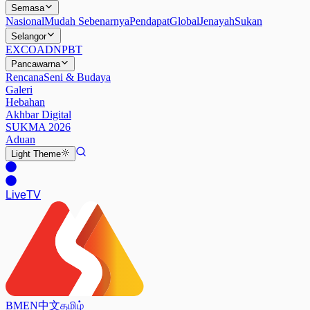
Semasa
Nasional
Mudah Sebenarnya
Pendapat
Global
Jenayah
Sukan
Selangor
EXCO
ADN
PBT
Pancawarna
Rencana
Seni & Budaya
Galeri
Hebahan
Akhbar Digital
SUKMA 2026
Aduan
Light
Theme
Live
TV
BM
EN
中文
தமிழ்