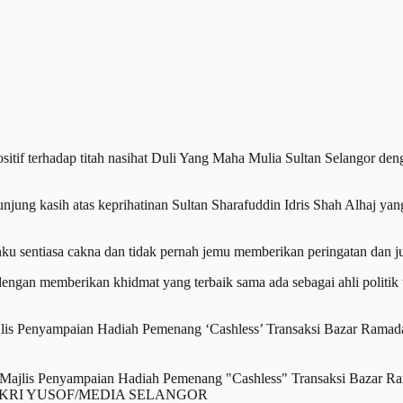
if terhadap titah nasihat Duli Yang Maha Mulia Sultan Selangor den
g kasih atas keprihatinan Sultan Sharafuddin Idris Shah Alhaj yan
u sentiasa cakna dan tidak pernah jemu memberikan peringatan dan ju
engan memberikan khidmat yang terbaik sama ada sebagai ahli politik 
lis Penyampaian Hadiah Pemenang ‘Cashless’ Transaksi Bazar Ramadan
jlis Penyampaian Hadiah Pemenang "Cashless" Transaksi Bazar Rama
Foto FIKRI YUSOF/MEDIA SELANGOR