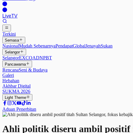
Live
TV
Terkini
Semasa
Nasional
Mudah Sebenarnya
Pendapat
Global
Jenayah
Sukan
Selangor
Selangor
EXCO
ADN
PBT
Pancawarna
Rencana
Seni & Budaya
Galeri
Hebahan
Akhbar Digital
SUKMA 2026
Light
Theme
Aduan Penerbitan
Ahli politik diseru ambil positi