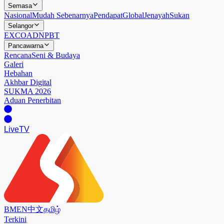
Semasa
Nasional
Mudah Sebenarnya
Pendapat
Global
Jenayah
Sukan
Selangor
EXCO
ADN
PBT
Pancawarna
Rencana
Seni & Budaya
Galeri
Hebahan
Akhbar Digital
SUKMA 2026
Aduan Penerbitan
Live
TV
BM
EN
中文
தமிழ்
Terkini