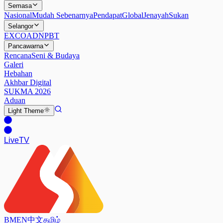
Semasa
Nasional
Mudah Sebenarnya
Pendapat
Global
Jenayah
Sukan
Selangor
EXCO
ADN
PBT
Pancawarna
Rencana
Seni & Budaya
Galeri
Hebahan
Akhbar Digital
SUKMA 2026
Aduan
Light
Theme
Live
TV
BM
EN
中文
தமிழ்