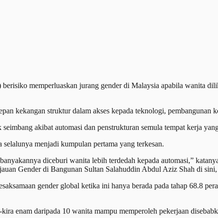
isiko memperluaskan jurang gender di Malaysia apabila wanita dilih
n kekangan struktur dalam akses kepada teknologi, pembangunan kema
seimbang akibat automasi dan penstrukturan semula tempat kerja yang
a selalunya menjadi kumpulan pertama yang terkesan.
banyakannya diceburi wanita lebih terdedah kepada automasi,” katanya
an Gender di Bangunan Sultan Salahuddin Abdul Aziz Shah di sini, h
saksamaan gender global ketika ini hanya berada pada tahap 68.8 per
ira-kira enam daripada 10 wanita mampu memperoleh pekerjaan disebab