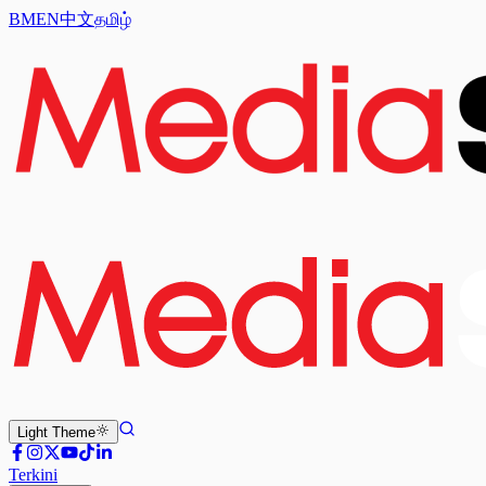
BM
EN
中文
தமிழ்
Light
Theme
Terkini