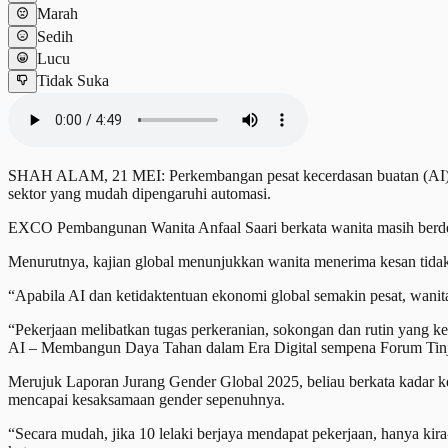
Marah
Sedih
Lucu
Tidak Suka
SHAH ALAM, 21 MEI: Perkembangan pesat kecerdasan buatan (AI) ber
sektor yang mudah dipengaruhi automasi.
EXCO Pembangunan Wanita Anfaal Saari berkata wanita masih berdepa
Menurutnya, kajian global menunjukkan wanita menerima kesan tidak 
“Apabila AI dan ketidaktentuan ekonomi global semakin pesat, wanit
“Pekerjaan melibatkan tugas perkeranian, sokongan dan rutin yang ke
AI – Membangun Daya Tahan dalam Era Digital sempena Forum Tinjau
Merujuk Laporan Jurang Gender Global 2025, beliau berkata kadar ke
mencapai kesaksamaan gender sepenuhnya.
“Secara mudah, jika 10 lelaki berjaya mendapat pekerjaan, hanya k