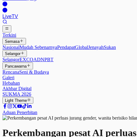
Live
TV
Terkini
Semasa
Nasional
Mudah Sebenarnya
Pendapat
Global
Jenayah
Sukan
Selangor
Selangor
EXCO
ADN
PBT
Pancawarna
Rencana
Seni & Budaya
Galeri
Hebahan
Akhbar Digital
SUKMA 2026
Light
Theme
Aduan Penerbitan
Perkembangan pesat AI perluas 