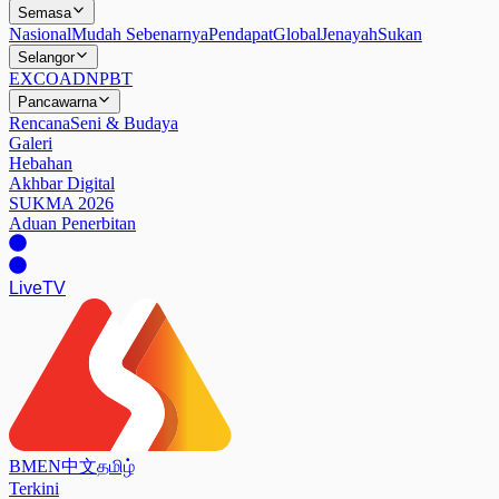
Semasa
Nasional
Mudah Sebenarnya
Pendapat
Global
Jenayah
Sukan
Selangor
EXCO
ADN
PBT
Pancawarna
Rencana
Seni & Budaya
Galeri
Hebahan
Akhbar Digital
SUKMA 2026
Aduan Penerbitan
Live
TV
BM
EN
中文
தமிழ்
Terkini