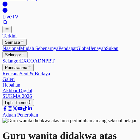
Live
TV
Terkini
Semasa
Nasional
Mudah Sebenarnya
Pendapat
Global
Jenayah
Sukan
Selangor
Selangor
EXCO
ADN
PBT
Pancawarna
Rencana
Seni & Budaya
Galeri
Hebahan
Akhbar Digital
SUKMA 2026
Light
Theme
Aduan Penerbitan
Guru wanita didakwa atas