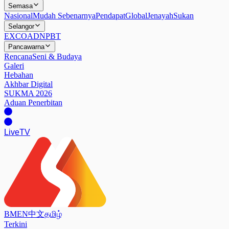
Semasa
Nasional
Mudah Sebenarnya
Pendapat
Global
Jenayah
Sukan
Selangor
EXCO
ADN
PBT
Pancawarna
Rencana
Seni & Budaya
Galeri
Hebahan
Akhbar Digital
SUKMA 2026
Aduan Penerbitan
Live
TV
BM
EN
中文
தமிழ்
Terkini