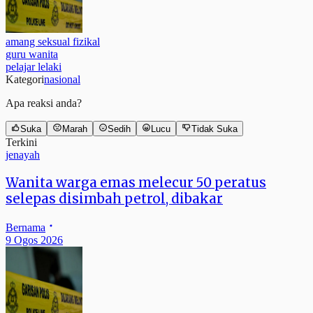
amang seksual fizikal
guru wanita
pelajar lelaki
Kategori
nasional
Apa reaksi anda?
Suka
Marah
Sedih
Lucu
Tidak Suka
Terkini
jenayah
Wanita warga emas melecur 50 peratus
selepas disimbah petrol, dibakar
Bernama
9 Ogos 2026