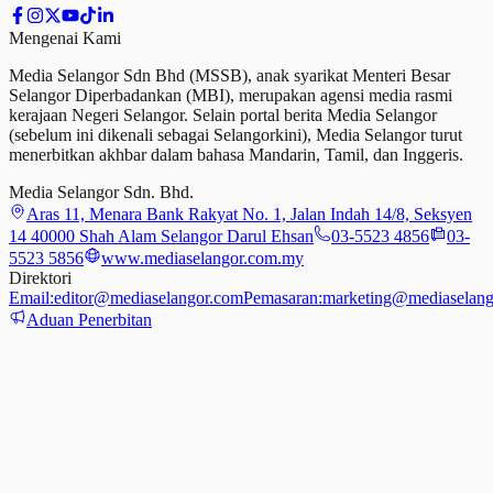
Mengenai Kami
Media Selangor Sdn Bhd (MSSB), anak syarikat Menteri Besar
Selangor Diperbadankan (MBI), merupakan agensi media rasmi
kerajaan Negeri Selangor. Selain portal berita Media Selangor
(sebelum ini dikenali sebagai Selangorkini), Media Selangor turut
menerbitkan akhbar dalam bahasa Mandarin, Tamil,
dan
Inggeris.
Media Selangor Sdn. Bhd.
Aras 11, Menara Bank Rakyat No. 1, Jalan Indah 14/8, Seksyen
14 40000 Shah Alam Selangor Darul Ehsan
03-5523 4856
03-
5523 5856
www.mediaselangor.com.my
Direktori
Email:
editor@mediaselangor.com
Pemasaran:
marketing@mediaselang
Aduan Penerbitan