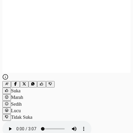
Suka
Marah
Sedih
Lucu
Tidak Suka