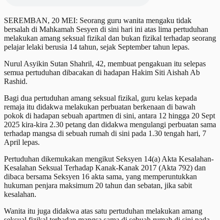
SEREMBAN, 20 MEI: Seorang guru wanita mengaku tidak
bersalah di Mahkamah Sesyen di sini hari ini atas lima pertuduhan
melakukan amang seksual fizikal dan bukan fizikal terhadap seorang
pelajar lelaki berusia 14 tahun, sejak September tahun lepas.
Nurul Asyikin Sutan Shahril, 42, membuat pengakuan itu selepas
semua pertuduhan dibacakan di hadapan Hakim Siti Aishah Ab
Rashid.
Bagi dua pertuduhan amang seksual fizikal, guru kelas kepada
remaja itu didakwa melakukan perbuatan berkenaan di bawah
pokok di hadapan sebuah apartmen di sini, antara 12 hingga 20 Sept
2025 kira-kira 2.30 petang dan didakwa mengulangi perbuatan sama
terhadap mangsa di sebuah rumah di sini pada 1.30 tengah hari, 7
April lepas.
Pertuduhan dikemukakan mengikut Seksyen 14(a) Akta Kesalahan-
Kesalahan Seksual Terhadap Kanak-Kanak 2017 (Akta 792) dan
dibaca bersama Seksyen 16 akta sama, yang memperuntukkan
hukuman penjara maksimum 20 tahun dan sebatan, jika sabit
kesalahan.
Wanita itu juga didakwa atas satu pertuduhan melakukan amang
seksual fizikal terhadap mangsa sama di sebuah rumah di sini pada