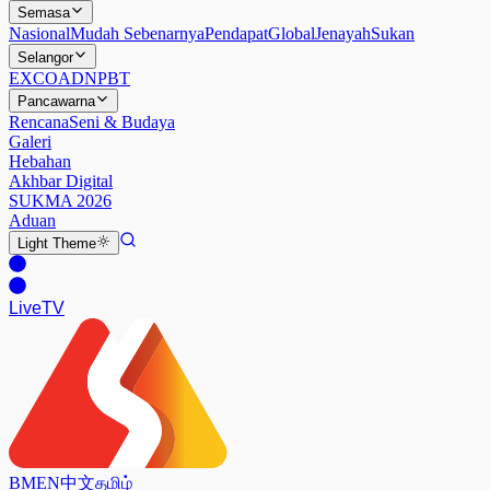
Semasa
Nasional
Mudah Sebenarnya
Pendapat
Global
Jenayah
Sukan
Selangor
EXCO
ADN
PBT
Pancawarna
Rencana
Seni & Budaya
Galeri
Hebahan
Akhbar Digital
SUKMA 2026
Aduan
Light
Theme
Live
TV
BM
EN
中文
தமிழ்