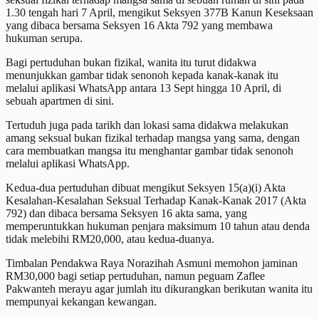
1.30 tengah hari 7 April, mengikut Seksyen 377B Kanun Keseksaan
yang dibaca bersama Seksyen 16 Akta 792 yang membawa
hukuman serupa.
Bagi pertuduhan bukan fizikal, wanita itu turut didakwa
menunjukkan gambar tidak senonoh kepada kanak-kanak itu
melalui aplikasi WhatsApp antara 13 Sept hingga 10 April, di
sebuah apartmen di sini.
Tertuduh juga pada tarikh dan lokasi sama didakwa melakukan
amang seksual bukan fizikal terhadap mangsa yang sama, dengan
cara membuatkan mangsa itu menghantar gambar tidak senonoh
melalui aplikasi WhatsApp.
Kedua-dua pertuduhan dibuat mengikut Seksyen 15(a)(i) Akta
Kesalahan-Kesalahan Seksual Terhadap Kanak-Kanak 2017 (Akta
792) dan dibaca bersama Seksyen 16 akta sama, yang
memperuntukkan hukuman penjara maksimum 10 tahun atau denda
tidak melebihi RM20,000, atau kedua-duanya.
Timbalan Pendakwa Raya Norazihah Asmuni memohon jaminan
RM30,000 bagi setiap pertuduhan, namun peguam Zaflee
Pakwanteh merayu agar jumlah itu dikurangkan berikutan wanita itu
mempunyai kekangan kewangan.