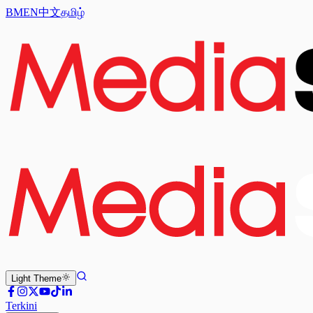
BM
EN
中文
தமிழ்
Light
Theme
Terkini