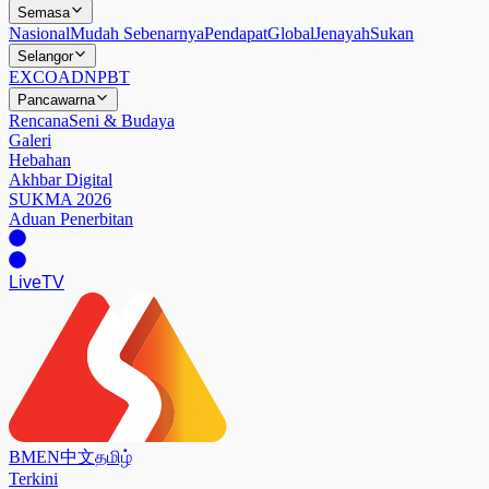
Semasa
Nasional
Mudah Sebenarnya
Pendapat
Global
Jenayah
Sukan
Selangor
EXCO
ADN
PBT
Pancawarna
Rencana
Seni & Budaya
Galeri
Hebahan
Akhbar Digital
SUKMA 2026
Aduan Penerbitan
Live
TV
BM
EN
中文
தமிழ்
Terkini