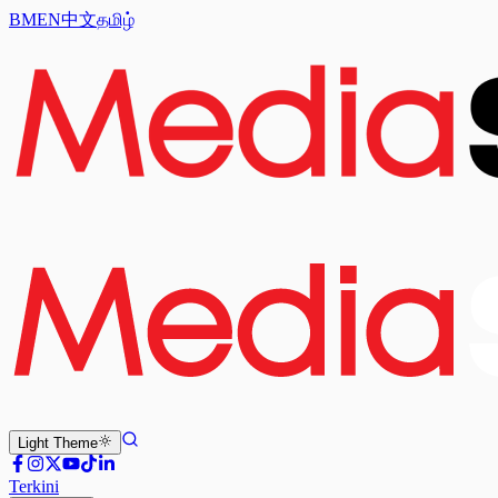
BM
EN
中文
தமிழ்
Light
Theme
Terkini