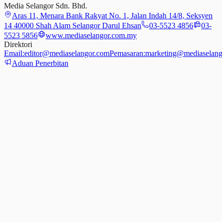
Media Selangor Sdn. Bhd.
Aras 11, Menara Bank Rakyat No. 1, Jalan Indah 14/8, Seksyen
14 40000 Shah Alam Selangor Darul Ehsan
03-5523 4856
03-
5523 5856
www.mediaselangor.com.my
Direktori
Email:
editor@mediaselangor.com
Pemasaran:
marketing@mediaselang
Aduan Penerbitan