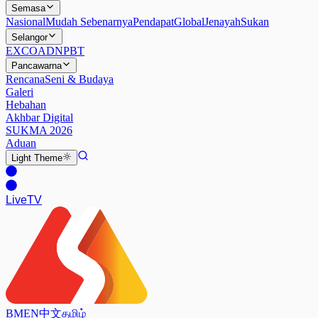
Semasa
Nasional
Mudah Sebenarnya
Pendapat
Global
Jenayah
Sukan
Selangor
EXCO
ADN
PBT
Pancawarna
Rencana
Seni & Budaya
Galeri
Hebahan
Akhbar Digital
SUKMA 2026
Aduan
Light
Theme
Live
TV
BM
EN
中文
தமிழ்