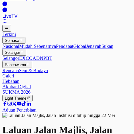
Live
TV
Terkini
Semasa
Nasional
Mudah Sebenarnya
Pendapat
Global
Jenayah
Sukan
Selangor
Selangor
EXCO
ADN
PBT
Pancawarna
Rencana
Seni & Budaya
Galeri
Hebahan
Akhbar Digital
SUKMA 2026
Light
Theme
Aduan Penerbitan
Laluan Jalan Majlis, Jalan