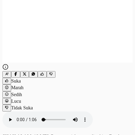
Suka
Marah
Sedih
Lucu
Tidak Suka