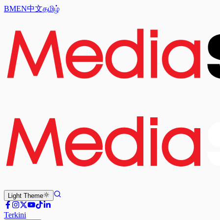
BM
EN
中文
தமிழ்
Light
Theme
Terkini