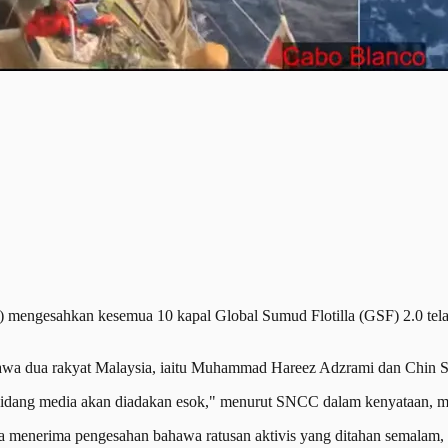
hkan kesemua 10 kapal Global Sumud Flotilla (GSF) 2.0 telah dipin
a dua rakyat Malaysia, iaitu Muhammad Hareez Adzrami dan Chin S
idang media akan diadakan esok," menurut SNCC dalam kenyataan, ma
nerima pengesahan bahawa ratusan aktivis yang ditahan semalam, kin