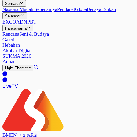
Semasa
Nasional
Mudah Sebenarnya
Pendapat
Global
Jenayah
Sukan
Selangor
EXCO
ADN
PBT
Pancawarna
Rencana
Seni & Budaya
Galeri
Hebahan
Akhbar Digital
SUKMA 2026
Aduan
Light
Theme
Live
TV
BM
EN
中文
தமிழ்