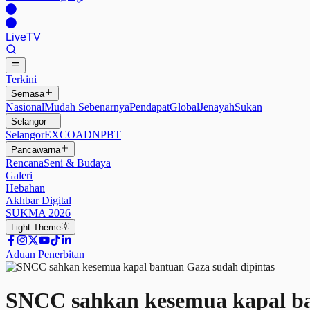
Live
TV
Terkini
Semasa
Nasional
Mudah Sebenarnya
Pendapat
Global
Jenayah
Sukan
Selangor
Selangor
EXCO
ADN
PBT
Pancawarna
Rencana
Seni & Budaya
Galeri
Hebahan
Akhbar Digital
SUKMA 2026
Light
Theme
Aduan Penerbitan
SNCC sahkan kesemua kapal ba