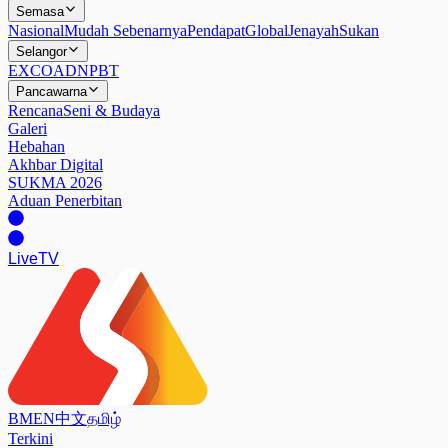
Semasa
Nasional
Mudah Sebenarnya
Pendapat
Global
Jenayah
Sukan
Selangor
EXCO
ADN
PBT
Pancawarna
Rencana
Seni & Budaya
Galeri
Hebahan
Akhbar Digital
SUKMA 2026
Aduan Penerbitan
Live
TV
BM
EN
中文
தமிழ்
Terkini