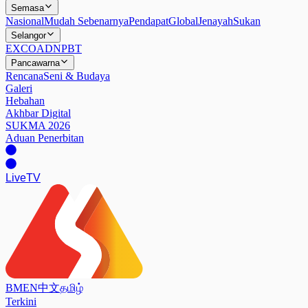
Semasa
Nasional
Mudah Sebenarnya
Pendapat
Global
Jenayah
Sukan
Selangor
EXCO
ADN
PBT
Pancawarna
Rencana
Seni & Budaya
Galeri
Hebahan
Akhbar Digital
SUKMA 2026
Aduan Penerbitan
Live
TV
BM
EN
中文
தமிழ்
Terkini