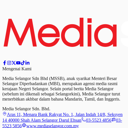
Mengenai Kami
Media Selangor Sdn Bhd (MSSB), anak syarikat Menteri Besar
Selangor Diperbadankan (MBI), merupakan agensi media rasmi
kerajaan Negeri Selangor. Selain portal berita Media Selangor
(sebelum ini dikenali sebagai Selangorkini), Media Selangor turut
menerbitkan akhbar dalam bahasa Mandarin, Tamil,
dan
Inggeris.
Media Selangor Sdn. Bhd.
Aras 11, Menara Bank Rakyat No. 1, Jalan Indah 14/8, Seksyen
14 40000 Shah Alam Selangor Darul Ehsan
03-5523 4856
03-
5523 5856
www.mediaselangor.com.my