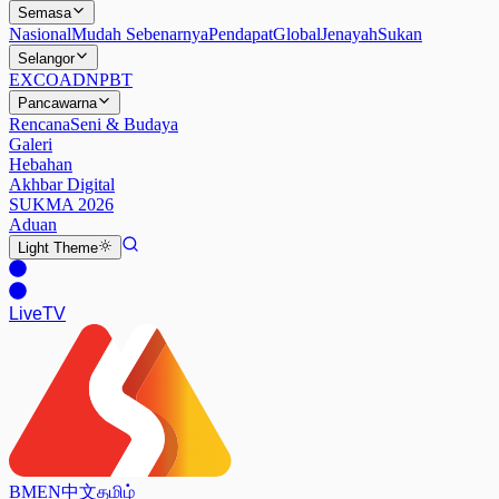
Semasa
Nasional
Mudah Sebenarnya
Pendapat
Global
Jenayah
Sukan
Selangor
EXCO
ADN
PBT
Pancawarna
Rencana
Seni & Budaya
Galeri
Hebahan
Akhbar Digital
SUKMA 2026
Aduan
Light
Theme
Live
TV
BM
EN
中文
தமிழ்