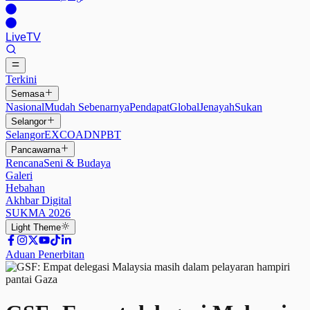
Live
TV
Terkini
Semasa
Nasional
Mudah Sebenarnya
Pendapat
Global
Jenayah
Sukan
Selangor
Selangor
EXCO
ADN
PBT
Pancawarna
Rencana
Seni & Budaya
Galeri
Hebahan
Akhbar Digital
SUKMA 2026
Light
Theme
Aduan Penerbitan