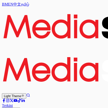
BM
EN
中文
தமிழ்
Light
Theme
Terkini