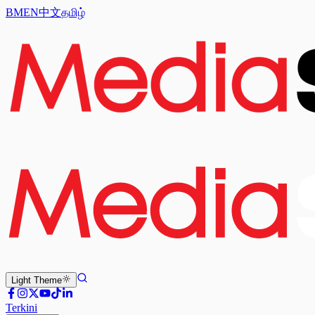
BM
EN
中文
தமிழ்
Light
Theme
Terkini