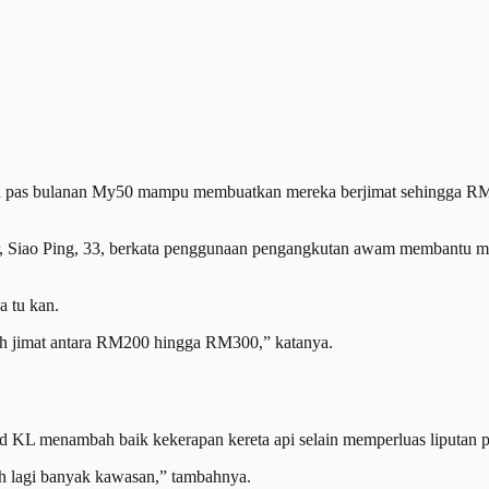
s bulanan My50 mampu membuatkan mereka berjimat sehingga RM30
, Siao Ping, 33, berkata penggunaan pengangkutan awam membantu 
a tu kan.
leh jimat antara RM200 hingga RM300,” katanya.
id KL menambah baik kekerapan kereta api selain memperluas liputa
ah lagi banyak kawasan,” tambahnya.