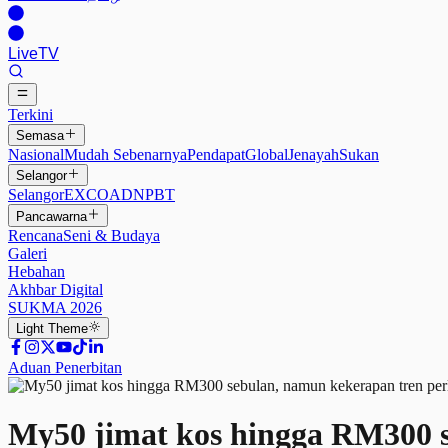
Live
TV
Terkini
Semasa
Nasional
Mudah Sebenarnya
Pendapat
Global
Jenayah
Sukan
Selangor
Selangor
EXCO
ADN
PBT
Pancawarna
Rencana
Seni & Budaya
Galeri
Hebahan
Akhbar Digital
SUKMA 2026
Light
Theme
Aduan Penerbitan
My50 jimat kos hingga RM300 s