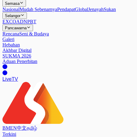
Semasa
Nasional
Mudah Sebenarnya
Pendapat
Global
Jenayah
Sukan
Selangor
EXCO
ADN
PBT
Pancawarna
Rencana
Seni & Budaya
Galeri
Hebahan
Akhbar Digital
SUKMA 2026
Aduan Penerbitan
Live
TV
BM
EN
中文
தமிழ்
Terkini