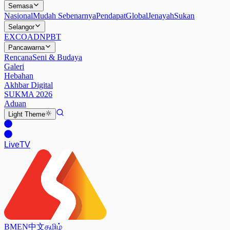
Semasa
Nasional
Mudah Sebenarnya
Pendapat
Global
Jenayah
Sukan
Selangor
EXCO
ADN
PBT
Pancawarna
Rencana
Seni & Budaya
Galeri
Hebahan
Akhbar Digital
SUKMA 2026
Aduan
Light
Theme
Live
TV
BM
EN
中文
தமிழ்