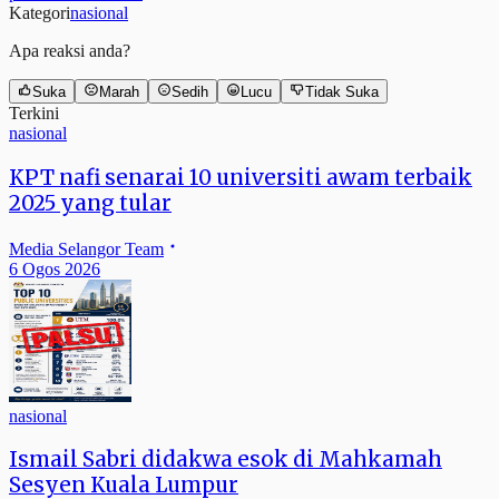
Kategori
nasional
Apa reaksi anda?
Suka
Marah
Sedih
Lucu
Tidak Suka
Terkini
nasional
KPT nafi senarai 10 universiti awam terbaik
2025 yang tular
Media Selangor Team
6 Ogos 2026
nasional
Ismail Sabri didakwa esok di Mahkamah
Sesyen Kuala Lumpur