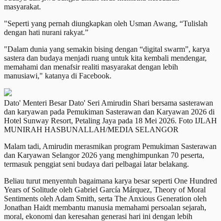
masyarakat.
"Seperti yang pernah diungkapkan oleh Usman Awang, “Tulislah
dengan hati nurani rakyat.”
"Dalam dunia yang semakin bising dengan “digital swarm”, karya
sastera dan budaya menjadi ruang untuk kita kembali mendengar,
memahami dan menafsir realiti masyarakat dengan lebih
manusiawi," katanya di Facebook.
Dato' Menteri Besar Dato' Seri Amirudin Shari bersama sasterawan
dan karyawan pada Pemukiman Sasterawan dan Karyawan 2026 di
Hotel Sunway Resort, Petaling Jaya pada 18 Mei 2026. Foto IJLAH
MUNIRAH HASBUNALLAH/MEDIA SELANGOR
Malam tadi, Amirudin merasmikan program Pemukiman Sasterawan
dan Karyawan Selangor 2026 yang menghimpunkan 70 peserta,
termasuk penggiat seni budaya dari pelbagai latar belakang.
Beliau turut menyentuh bagaimana karya besar seperti One Hundred
Years of Solitude oleh Gabriel García Márquez, Theory of Moral
Sentiments oleh Adam Smith, serta The Anxious Generation oleh
Jonathan Haidt membantu manusia memahami persoalan sejarah,
moral, ekonomi dan keresahan generasi hari ini dengan lebih