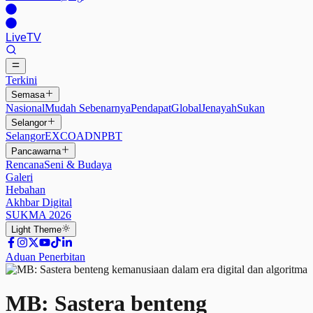
Live
TV
Terkini
Semasa
Nasional
Mudah Sebenarnya
Pendapat
Global
Jenayah
Sukan
Selangor
Selangor
EXCO
ADN
PBT
Pancawarna
Rencana
Seni & Budaya
Galeri
Hebahan
Akhbar Digital
SUKMA 2026
Light
Theme
Aduan Penerbitan
MB: Sastera benteng