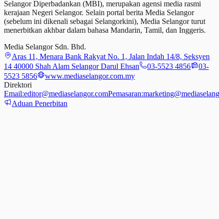
Selangor Diperbadankan (MBI), merupakan agensi media rasmi
kerajaan Negeri Selangor. Selain portal berita Media Selangor
(sebelum ini dikenali sebagai Selangorkini), Media Selangor turut
menerbitkan akhbar dalam bahasa Mandarin, Tamil,
dan
Inggeris.
Media Selangor Sdn. Bhd.
Aras 11, Menara Bank Rakyat No. 1, Jalan Indah 14/8, Seksyen
14 40000 Shah Alam Selangor Darul Ehsan
03-5523 4856
03-
5523 5856
www.mediaselangor.com.my
Direktori
Email:
editor@mediaselangor.com
Pemasaran:
marketing@mediaselang
Aduan Penerbitan