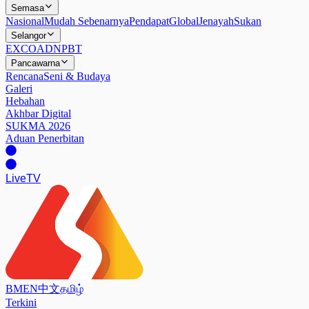
Semasa
Nasional
Mudah Sebenarnya
Pendapat
Global
Jenayah
Sukan
Selangor
EXCO
ADN
PBT
Pancawarna
Rencana
Seni & Budaya
Galeri
Hebahan
Akhbar Digital
SUKMA 2026
Aduan Penerbitan
Live
TV
BM
EN
中文
தமிழ்
Terkini