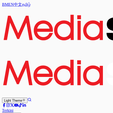
BM
EN
中文
தமிழ்
Light
Theme
Terkini