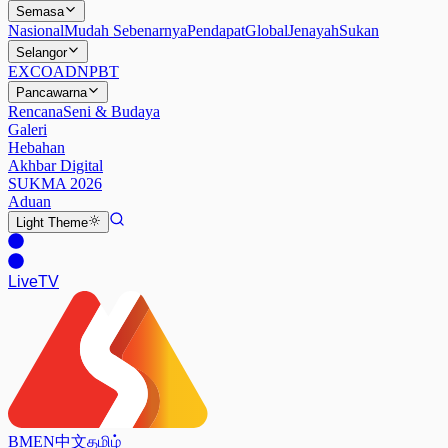
Semasa
Nasional
Mudah Sebenarnya
Pendapat
Global
Jenayah
Sukan
Selangor
EXCO
ADN
PBT
Pancawarna
Rencana
Seni & Budaya
Galeri
Hebahan
Akhbar Digital
SUKMA 2026
Aduan
Light
Theme
Live
TV
BM
EN
中文
தமிழ்