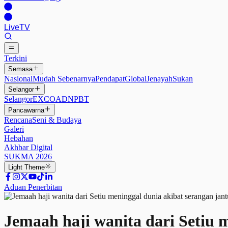
Live
TV
Terkini
Semasa
Nasional
Mudah Sebenarnya
Pendapat
Global
Jenayah
Sukan
Selangor
Selangor
EXCO
ADN
PBT
Pancawarna
Rencana
Seni & Budaya
Galeri
Hebahan
Akhbar Digital
SUKMA 2026
Light
Theme
Aduan Penerbitan
Jemaah haji wanita dari Setiu 