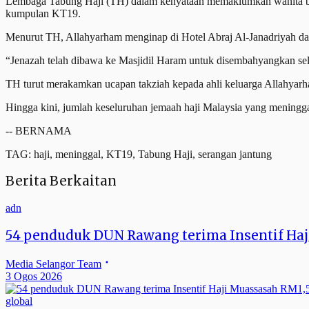
Lembaga Tabung Haji (TH) dalam kenyataan memaklumkan wanita beru
kumpulan KT19.
Menurut TH, Allahyarham menginap di Hotel Abraj Al-Janadriyah dan
“Jenazah telah dibawa ke Masjidil Haram untuk disembahyangkan sel
TH turut merakamkan ucapan takziah kepada ahli keluarga Allahyarh
Hingga kini, jumlah keseluruhan jemaah haji Malaysia yang mening
-- BERNAMA
TAG: haji, meninggal, KT19, Tabung Haji, serangan jantung
Berita Berkaitan
adn
54 penduduk DUN Rawang terima Insentif Ha
Media Selangor Team
3 Ogos 2026
global