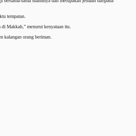
aji bersama-sama suaminya dan merupakan jemaah daripada
ktu tempatan.
 di Makkah,” menurut kenyataan itu.
am kalangan orang beriman.