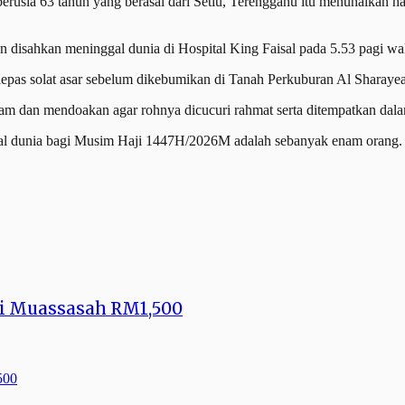
sia 63 tahun yang berasal dari Setiu, Terengganu itu menunaikan h
 disahkan meninggal dunia di Hospital King Faisal pada 5.53 pagi wa
epas solat asar sebelum dikebumikan di Tanah Perkuburan Al Sharayea
am dan mendoakan agar rohnya dicucuri rahmat serta ditempatkan dal
gal dunia bagi Musim Haji 1447H/2026M adalah sebanyak enam orang.
ji Muassasah RM1,500