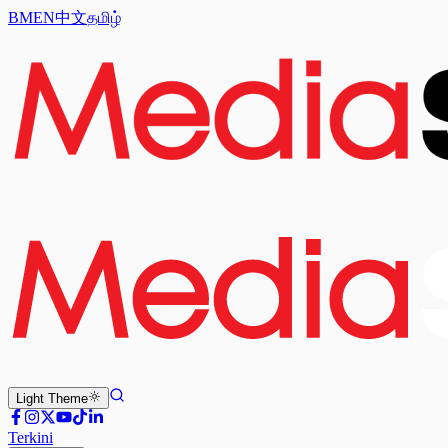
BM
EN
中文
தமிழ்
Light
Theme
Terkini