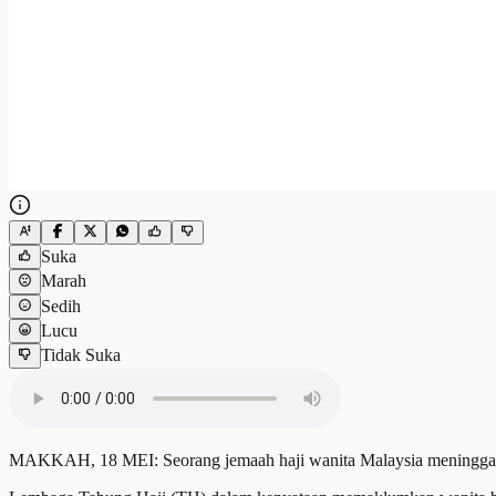
Suka
Marah
Sedih
Lucu
Tidak Suka
MAKKAH, 18 MEI: Seorang jemaah haji wanita Malaysia meninggal du