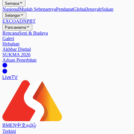
Semasa
Nasional
Mudah Sebenarnya
Pendapat
Global
Jenayah
Sukan
Selangor
EXCO
ADN
PBT
Pancawarna
Rencana
Seni & Budaya
Galeri
Hebahan
Akhbar Digital
SUKMA 2026
Aduan Penerbitan
Live
TV
BM
EN
中文
தமிழ்
Terkini