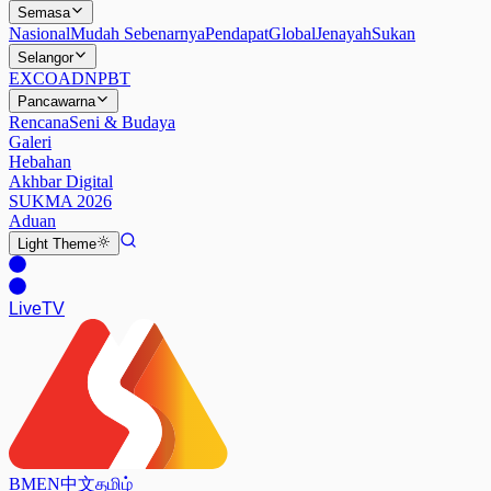
Semasa
Nasional
Mudah Sebenarnya
Pendapat
Global
Jenayah
Sukan
Selangor
EXCO
ADN
PBT
Pancawarna
Rencana
Seni & Budaya
Galeri
Hebahan
Akhbar Digital
SUKMA 2026
Aduan
Light
Theme
Live
TV
BM
EN
中文
தமிழ்