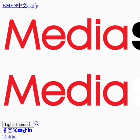
BM
EN
中文
தமிழ்
Light
Theme
Terkini