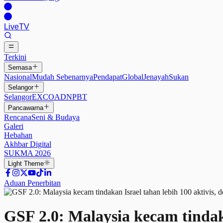
Live
TV
Terkini
Semasa
Nasional
Mudah Sebenarnya
Pendapat
Global
Jenayah
Sukan
Selangor
Selangor
EXCO
ADN
PBT
Pancawarna
Rencana
Seni & Budaya
Galeri
Hebahan
Akhbar Digital
SUKMA 2026
Light
Theme
Aduan Penerbitan
GSF 2.0: Malaysia kecam tindaka