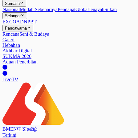
Semasa
Nasional
Mudah Sebenarnya
Pendapat
Global
Jenayah
Sukan
Selangor
EXCO
ADN
PBT
Pancawarna
Rencana
Seni & Budaya
Galeri
Hebahan
Akhbar Digital
SUKMA 2026
Aduan Penerbitan
Live
TV
BM
EN
中文
தமிழ்
Terkini