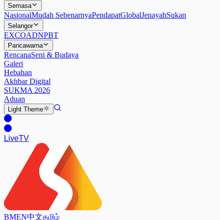
Semasa
Nasional
Mudah Sebenarnya
Pendapat
Global
Jenayah
Sukan
Selangor
EXCO
ADN
PBT
Pancawarna
Rencana
Seni & Budaya
Galeri
Hebahan
Akhbar Digital
SUKMA 2026
Aduan
Light
Theme
Live
TV
BM
EN
中文
தமிழ்