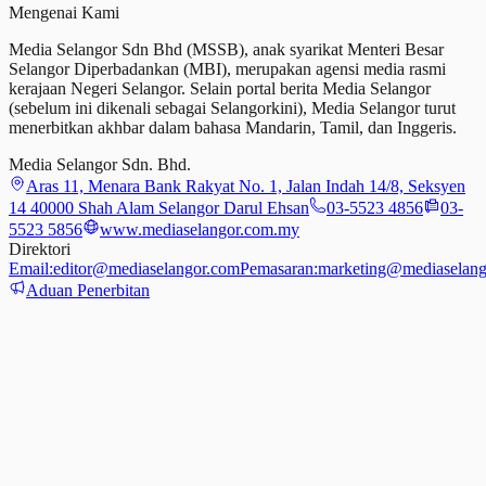
Mengenai Kami
Media Selangor Sdn Bhd (MSSB), anak syarikat Menteri Besar
Selangor Diperbadankan (MBI), merupakan agensi media rasmi
kerajaan Negeri Selangor. Selain portal berita Media Selangor
(sebelum ini dikenali sebagai Selangorkini), Media Selangor turut
menerbitkan akhbar dalam bahasa Mandarin, Tamil,
dan
Inggeris.
Media Selangor Sdn. Bhd.
Aras 11, Menara Bank Rakyat No. 1, Jalan Indah 14/8, Seksyen
14 40000 Shah Alam Selangor Darul Ehsan
03-5523 4856
03-
5523 5856
www.mediaselangor.com.my
Direktori
Email:
editor@mediaselangor.com
Pemasaran:
marketing@mediaselang
Aduan Penerbitan