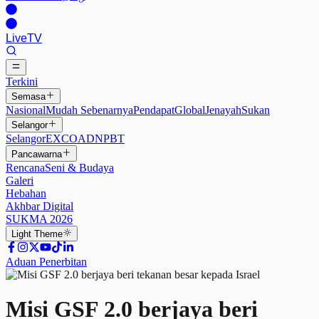
Live
TV
Terkini
Semasa
Nasional
Mudah Sebenarnya
Pendapat
Global
Jenayah
Sukan
Selangor
Selangor
EXCO
ADN
PBT
Pancawarna
Rencana
Seni & Budaya
Galeri
Hebahan
Akhbar Digital
SUKMA 2026
Light
Theme
Aduan Penerbitan
Misi GSF 2.0 berjaya beri