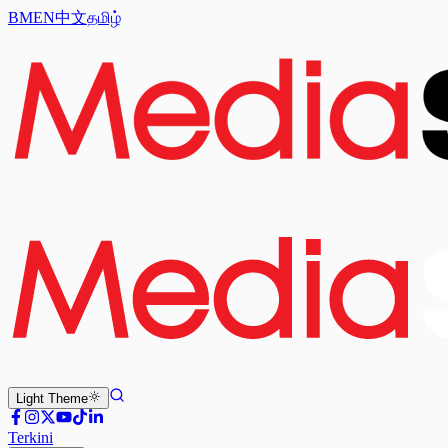
BM
EN
中文
தமிழ்
Light
Theme
Terkini