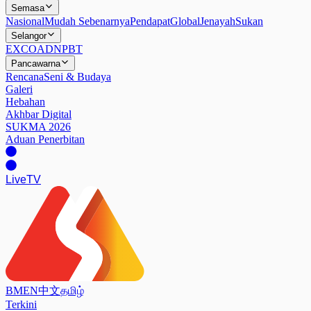
Semasa
Nasional
Mudah Sebenarnya
Pendapat
Global
Jenayah
Sukan
Selangor
EXCO
ADN
PBT
Pancawarna
Rencana
Seni & Budaya
Galeri
Hebahan
Akhbar Digital
SUKMA 2026
Aduan Penerbitan
Live
TV
BM
EN
中文
தமிழ்
Terkini