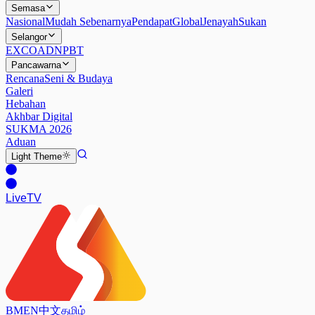
Semasa
Nasional
Mudah Sebenarnya
Pendapat
Global
Jenayah
Sukan
Selangor
EXCO
ADN
PBT
Pancawarna
Rencana
Seni & Budaya
Galeri
Hebahan
Akhbar Digital
SUKMA 2026
Aduan
Light
Theme
Live
TV
BM
EN
中文
தமிழ்