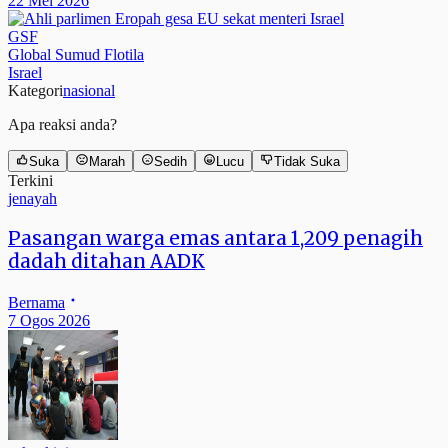
22 Mei 2026
GSF
Global Sumud Flotila
Israel
Kategori
nasional
Apa reaksi anda?
Suka
Marah
Sedih
Lucu
Tidak Suka
Terkini
jenayah
Pasangan warga emas antara 1,209 penagih
dadah ditahan AADK
Bernama
7 Ogos 2026