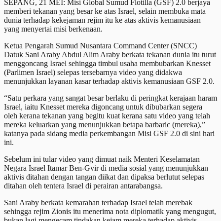
SEPANG, 21 MEI: Misi Global Sumud Flotilla (GSF) 2.0 berjaya
memberi tekanan yang besar ke atas Israel, selain membuka mata
dunia terhadap kekejaman rejim itu ke atas aktivis kemanusiaan
yang menyertai misi berkenaan.
Ketua Pengarah Sumud Nusantara Command Center (SNCC)
Datuk Sani Araby Abdul Alim Araby berkata tekanan dunia itu turut
menggoncang Israel sehingga timbul usaha membubarkan Knesset
(Parlimen Israel) selepas tersebarnya video yang didakwa
menunjukkan layanan kasar terhadap aktivis kemanusiaan GSF 2.0.
“Satu perkara yang sangat besar berlaku di peringkat kerajaan haram
Israel, iaitu Knesset mereka digoncang untuk dibubarkan segera
oleh kerana tekanan yang begitu kuat kerana satu video yang telah
mereka keluarkan yang menunjukkan betapa barbaric (mereka),”
katanya pada sidang media perkembangan Misi GSF 2.0 di sini hari
ini.
Sebelum ini tular video yang dimuat naik Menteri Keselamatan
Negara Israel Itamar Ben-Gvir di media sosial yang menunjukkan
aktivis ditahan dengan tangan diikat dan dipaksa berlutut selepas
ditahan oleh tentera Israel di perairan antarabangsa.
Sani Araby berkata kemarahan terhadap Israel telah merebak
sehingga rejim Zionis itu menerima nota diplomatik yang mengugut,
bukan lagi mengecam tindakan kejam mereka terhadap aktivis.