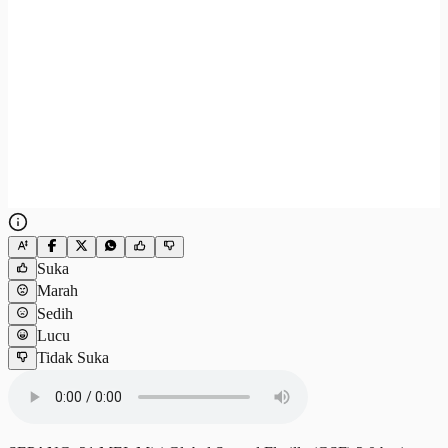
Suka
Marah
Sedih
Lucu
Tidak Suka