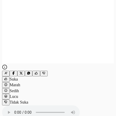
Suka
Marah
Sedih
Lucu
Tidak Suka