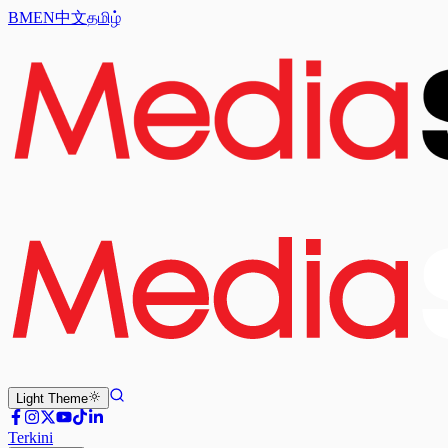
BM
EN
中文
தமிழ்
Light
Theme
Terkini