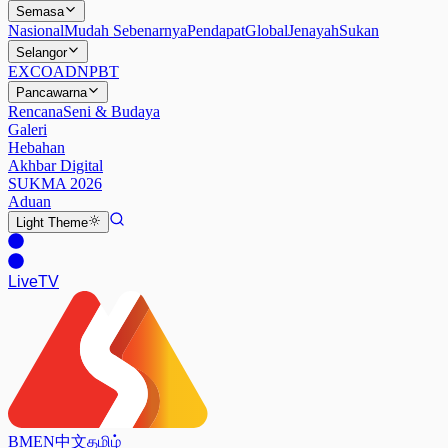
Semasa
Nasional
Mudah Sebenarnya
Pendapat
Global
Jenayah
Sukan
Selangor
EXCO
ADN
PBT
Pancawarna
Rencana
Seni & Budaya
Galeri
Hebahan
Akhbar Digital
SUKMA 2026
Aduan
Light
Theme
Live
TV
BM
EN
中文
தமிழ்