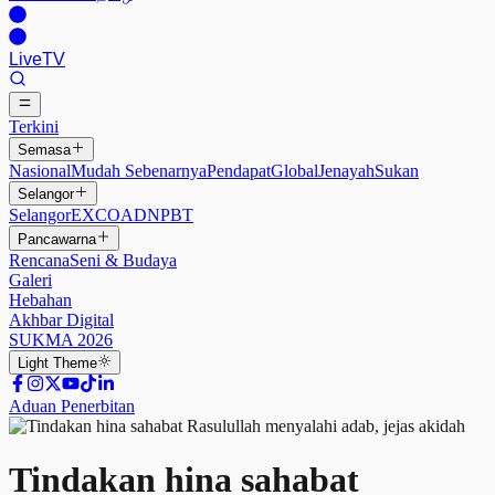
Live
TV
Terkini
Semasa
Nasional
Mudah Sebenarnya
Pendapat
Global
Jenayah
Sukan
Selangor
Selangor
EXCO
ADN
PBT
Pancawarna
Rencana
Seni & Budaya
Galeri
Hebahan
Akhbar Digital
SUKMA 2026
Light
Theme
Aduan Penerbitan
Tindakan hina sahabat