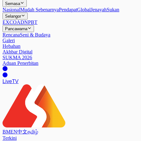
Semasa
Nasional
Mudah Sebenarnya
Pendapat
Global
Jenayah
Sukan
Selangor
EXCO
ADN
PBT
Pancawarna
Rencana
Seni & Budaya
Galeri
Hebahan
Akhbar Digital
SUKMA 2026
Aduan Penerbitan
Live
TV
BM
EN
中文
தமிழ்
Terkini