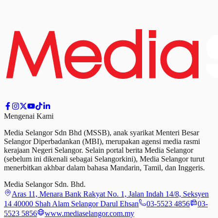
Mengenai Kami
Media Selangor Sdn Bhd (MSSB), anak syarikat Menteri Besar
Selangor Diperbadankan (MBI), merupakan agensi media rasmi
kerajaan Negeri Selangor. Selain portal berita Media Selangor
(sebelum ini dikenali sebagai Selangorkini), Media Selangor turut
menerbitkan akhbar dalam bahasa Mandarin, Tamil,
dan
Inggeris.
Media Selangor Sdn. Bhd.
Aras 11, Menara Bank Rakyat No. 1, Jalan Indah 14/8, Seksyen
14 40000 Shah Alam Selangor Darul Ehsan
03-5523 4856
03-
5523 5856
www.mediaselangor.com.my