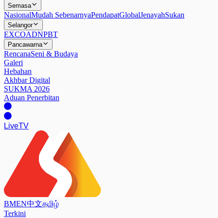
Semasa
Nasional
Mudah Sebenarnya
Pendapat
Global
Jenayah
Sukan
Selangor
EXCO
ADN
PBT
Pancawarna
Rencana
Seni & Budaya
Galeri
Hebahan
Akhbar Digital
SUKMA 2026
Aduan Penerbitan
Live
TV
BM
EN
中文
தமிழ்
Terkini