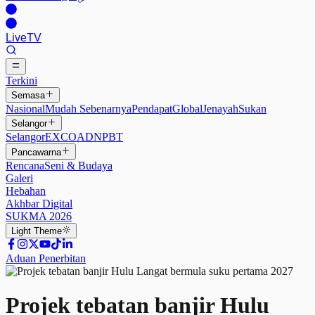
Live
TV
Terkini
Semasa
Nasional
Mudah Sebenarnya
Pendapat
Global
Jenayah
Sukan
Selangor
Selangor
EXCO
ADN
PBT
Pancawarna
Rencana
Seni & Budaya
Galeri
Hebahan
Akhbar Digital
SUKMA 2026
Light
Theme
Aduan Penerbitan
Projek tebatan banjir Hulu