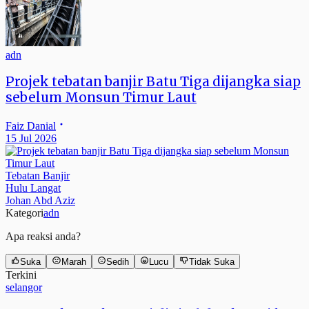
adn
Projek tebatan banjir Batu Tiga dijangka siap
sebelum Monsun Timur Laut
Faiz Danial
15 Jul 2026
Tebatan Banjir
Hulu Langat
Johan Abd Aziz
Kategori
adn
Apa reaksi anda?
Suka
Marah
Sedih
Lucu
Tidak Suka
Terkini
selangor