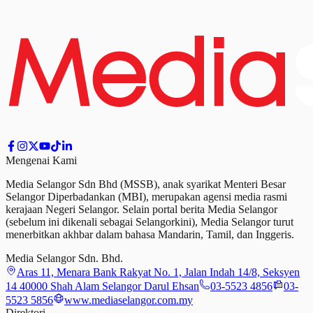
Mengenai Kami
Media Selangor Sdn Bhd (MSSB), anak syarikat Menteri Besar
Selangor Diperbadankan (MBI), merupakan agensi media rasmi
kerajaan Negeri Selangor. Selain portal berita Media Selangor
(sebelum ini dikenali sebagai Selangorkini), Media Selangor turut
menerbitkan akhbar dalam bahasa Mandarin, Tamil,
dan
Inggeris.
Media Selangor Sdn. Bhd.
Aras 11, Menara Bank Rakyat No. 1, Jalan Indah 14/8, Seksyen
14 40000 Shah Alam Selangor Darul Ehsan
03-5523 4856
03-
5523 5856
www.mediaselangor.com.my
Direktori