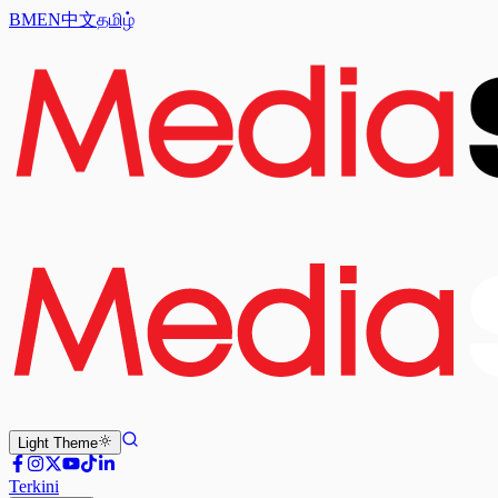
BM
EN
中文
தமிழ்
Light
Theme
Terkini