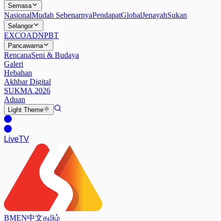
Semasa
Nasional
Mudah Sebenarnya
Pendapat
Global
Jenayah
Sukan
Selangor
EXCO
ADN
PBT
Pancawarna
Rencana
Seni & Budaya
Galeri
Hebahan
Akhbar Digital
SUKMA 2026
Aduan
Light
Theme
Live
TV
BM
EN
中文
தமிழ்