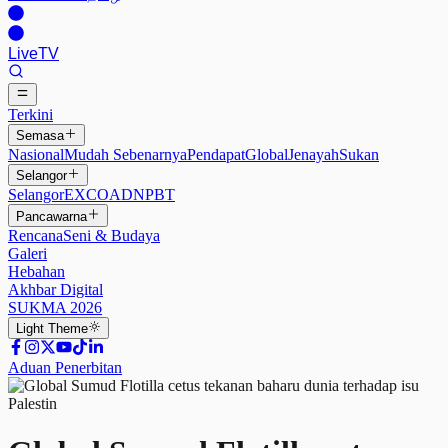
Live
TV
Terkini
Semasa
Nasional
Mudah Sebenarnya
Pendapat
Global
Jenayah
Sukan
Selangor
Selangor
EXCO
ADN
PBT
Pancawarna
Rencana
Seni & Budaya
Galeri
Hebahan
Akhbar Digital
SUKMA 2026
Light
Theme
Aduan Penerbitan