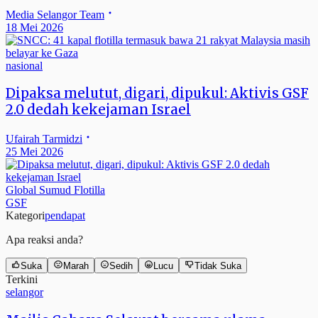
Media Selangor Team
18 Mei 2026
nasional
Dipaksa melutut, digari, dipukul: Aktivis GSF
2.0 dedah kekejaman Israel
Ufairah Tarmidzi
25 Mei 2026
Global Sumud Flotilla
GSF
Kategori
pendapat
Apa reaksi anda?
Suka
Marah
Sedih
Lucu
Tidak Suka
Terkini
selangor