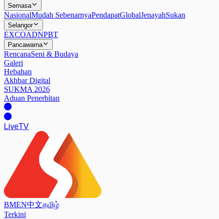
Semasa
Nasional
Mudah Sebenarnya
Pendapat
Global
Jenayah
Sukan
Selangor
EXCO
ADN
PBT
Pancawarna
Rencana
Seni & Budaya
Galeri
Hebahan
Akhbar Digital
SUKMA 2026
Aduan Penerbitan
Live
TV
BM
EN
中文
தமிழ்
Terkini