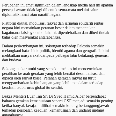
Perubahan ini amat signifikan dalam landskap media hari ini apabila
persepsi awam tidak lagi dibentuk sema-mata melalui saluran
diplomatik rasmi atau naratif negara.
Platform digital, mobilisasi rakyat dan jaringan solidariti rentas
negara kini memainkan peranan besar dalam menentukan
bagaimana krisis global difahami, diperdebatkan dan diberi tindak
balas oleh masyarakat antarabangsa.
Dalam perkembangan ini, sokongan terhadap Palestin semakin
melangkaui batas blok politik, identiti agama dan geografi. Ia kini
melibatkan masyarakat daripada pelbagai latar belakang, generasi
dan budaya.
Sokongan akar umbi yang semakin meluas ini mencerminkan
peralihan ke arah gerakan yang lebih bersifat desentralisasi dan
dipacu oleh rakyat biasa. Peranan gerakan rakyat ini turut
menggambarkan kebimbangan yang lebih mendalam terhadap
keadaan tadbir urus global itu sendiri.
Bekas Menteri Luar Tan Sri Dr Syed Hamid Albar berpendapat
bahawa gerakan kemanusiaan seperti GSF menjadi semakin penting
ketika banyak kerajaan dilihat semakin kurang bertanggungjawab
terhadap persoalan keadilan, kemanusiaan dan undang undang
antarabangsa.