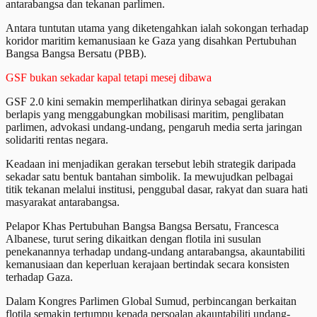
antarabangsa dan tekanan parlimen.
Antara tuntutan utama yang diketengahkan ialah sokongan terhadap
koridor maritim kemanusiaan ke Gaza yang disahkan Pertubuhan
Bangsa Bangsa Bersatu (PBB).
GSF bukan sekadar kapal tetapi mesej dibawa
GSF 2.0 kini semakin memperlihatkan dirinya sebagai gerakan
berlapis yang menggabungkan mobilisasi maritim, penglibatan
parlimen, advokasi undang-undang, pengaruh media serta jaringan
solidariti rentas negara.
Keadaan ini menjadikan gerakan tersebut lebih strategik daripada
sekadar satu bentuk bantahan simbolik. Ia mewujudkan pelbagai
titik tekanan melalui institusi, penggubal dasar, rakyat dan suara hati
masyarakat antarabangsa.
Pelapor Khas Pertubuhan Bangsa Bangsa Bersatu, Francesca
Albanese, turut sering dikaitkan dengan flotila ini susulan
penekanannya terhadap undang-undang antarabangsa, akauntabiliti
kemanusiaan dan keperluan kerajaan bertindak secara konsisten
terhadap Gaza.
Dalam Kongres Parlimen Global Sumud, perbincangan berkaitan
flotila semakin tertumpu kepada persoalan akauntabiliti undang-