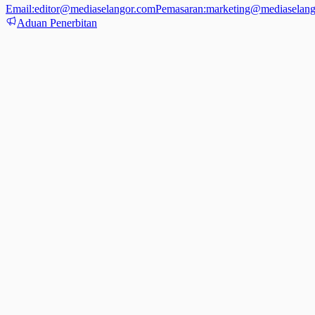
Email:
editor@mediaselangor.com
Pemasaran:
marketing@mediaselang
Aduan Penerbitan