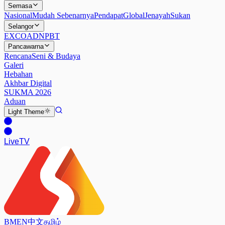
Semasa
Nasional
Mudah Sebenarnya
Pendapat
Global
Jenayah
Sukan
Selangor
EXCO
ADN
PBT
Pancawarna
Rencana
Seni & Budaya
Galeri
Hebahan
Akhbar Digital
SUKMA 2026
Aduan
Light
Theme
Live
TV
BM
EN
中文
தமிழ்