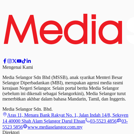
Mengenai Kami
Media Selangor Sdn Bhd (MSSB), anak syarikat Menteri Besar
Selangor Diperbadankan (MBI), merupakan agensi media rasmi
kerajaan Negeri Selangor. Selain portal berita Media Selangor
(sebelum ini dikenali sebagai Selangorkini), Media Selangor turut
menerbitkan akhbar dalam bahasa Mandarin, Tamil,
dan
Inggeris.
Media Selangor Sdn. Bhd.
Aras 11, Menara Bank Rakyat No. 1, Jalan Indah 14/8, Seksyen
14 40000 Shah Alam Selangor Darul Ehsan
03-5523 4856
03-
5523 5856
www.mediaselangor.com.my
Direktori