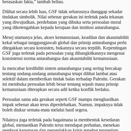
berasaskan fakta,” tambah beliau.
Dilihat secara lebih luas, GSF tidak seharusnya dianggap sekadar
tindakan simbolik. Nilai sebenar gerakan ini terletak pada tekanan
yang diwujudkan, perdebatan yang dibuka serta persoalan moral
yang diketengahkan kepada kerajaan dan institusi antarabangsa.
Mesej utamanya jelas, akses kemanusiaan, keadilan dan akauntabiliti
kekal sebagai tanggungjawab global dan prinsip antarabangsa perlu
ditegakkan secara konsisten, bukannya secara terpilih. Kepentingan
GSF juga terletak pada persoalan yang dibangkitkannya mengenai
konsistensi norma antarabangsa dan akauntabiliti kemanusiaan.
Ia mencabar kredibiliti sistem antarabangsa yang sering bercakap
tentang undang-undang antarabangsa tetapi dilihat lambat atau
selektif dalam memberikan tindak balas terhadap Palestin. Gerakan
ini membuka persoalan lebih besar tentang sejauh mana prinsip
kemanusiaan diterapkan secara adil ketika konflik berlaku.
Persoalan sama ada gerakan seperti GSF mampu menghasilkan
impak sebenar akan terus diperdebatkan. Namun, impaknya tidak
boleh diukur semata-mata melalui hasil segera.
Nilainya juga terletak pada bagaimana ia membentuk kesedaran
global, memastikan Palestin terus mendapat perhatian, menekan
pembuat keputusan dan mengelakkan krisis tersebut tenggelam