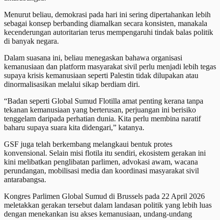
Menurut beliau, demokrasi pada hari ini sering dipertahankan lebih
sebagai konsep berbanding diamalkan secara konsisten, manakala
kecenderungan autoritarian terus mempengaruhi tindak balas politik
di banyak negara.
Dalam suasana ini, beliau menegaskan bahawa organisasi
kemanusiaan dan platform masyarakat sivil perlu menjadi lebih tegas
supaya krisis kemanusiaan seperti Palestin tidak dilupakan atau
dinormalisasikan melalui sikap berdiam diri.
“Badan seperti Global Sumud Flotilla amat penting kerana tanpa
tekanan kemanusiaan yang berterusan, perjuangan ini berisiko
tenggelam daripada perhatian dunia. Kita perlu membina naratif
baharu supaya suara kita didengari,” katanya.
GSF juga telah berkembang melangkaui bentuk protes
konvensional. Selain misi flotila itu sendiri, ekosistem gerakan ini
kini melibatkan penglibatan parlimen, advokasi awam, wacana
perundangan, mobilisasi media dan koordinasi masyarakat sivil
antarabangsa.
Kongres Parlimen Global Sumud di Brussels pada 22 April 2026
meletakkan gerakan tersebut dalam landasan politik yang lebih luas
dengan menekankan isu akses kemanusiaan, undang-undang