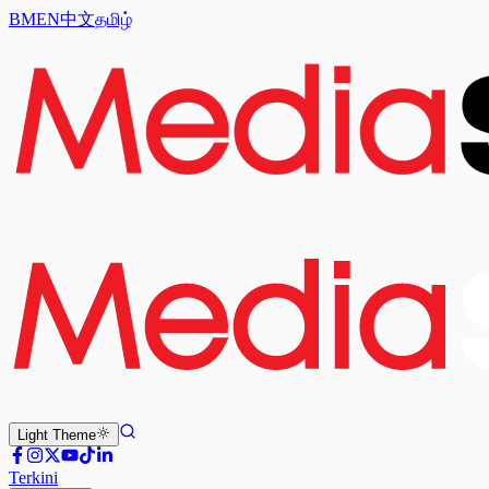
BM
EN
中文
தமிழ்
Light
Theme
Terkini