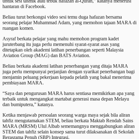
untuk sesi tasmik atau tebuk hafazan al-Quran,” katanya menerusi
hantaran di Facebook.
Beliau turut berkongsi video sesi temu duga hafazan bersama
seorang pelajar Muhammad Adam, yang memohon tajaan MARA di
ruangan komen.
Asyraf berkata pelajar yang mahu memohon program kadet
juruterbang itu juga perlu memenuhi syarat-syarat asas yang
ditetapkan oleh akademi latihan penerbangan seperti Malaysia
Aviation Group (MAG) dan BATS Aviation.
Beliau berkata akademi latihan penerbangan yang ditaja MARA
juga perlu mempunyai perjanjian dengan syarikat penerbangan bagi
menjamin peluang pekerjaan kepada pelatih yang bakal menerima
pembiayaan MARA.
“Saya dan pengurusan MARA harus sentiasa memikirkan apa yang
terbaik untuk mengangkat martabat generasi masa depan Melayu
dan bumiputera,” katanya.
Ketika menjawab persoalan seorang warga maya sejak bila aliran
tahfiz mengutamakan STEM, beliau berkata Maktab Rendah Sains
MARA (MRSM) Ulul Albab sememangnya menggabungkan aliran
STEM dan tahfiz selain konsep sama turut dilaksanakan di Sekolah
Berasrama Penuh (SBP) Integrasi.