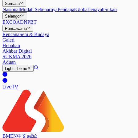
Semasa
Nasional
Mudah Sebenarnya
Pendapat
Global
Jenayah
Sukan
Selangor
EXCO
ADN
PBT
Pancawarna
Rencana
Seni & Budaya
Galeri
Hebahan
Akhbar Digital
SUKMA 2026
Aduan
Light
Theme
Live
TV
BM
EN
中文
தமிழ்