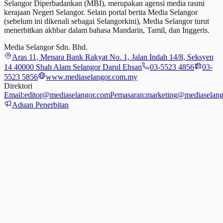
Selangor Diperbadankan (MBI), merupakan agensi media rasmi
kerajaan Negeri Selangor. Selain portal berita Media Selangor
(sebelum ini dikenali sebagai Selangorkini), Media Selangor turut
menerbitkan akhbar dalam bahasa Mandarin, Tamil,
dan
Inggeris.
Media Selangor Sdn. Bhd.
Aras 11, Menara Bank Rakyat No. 1, Jalan Indah 14/8, Seksyen
14 40000 Shah Alam Selangor Darul Ehsan
03-5523 4856
03-
5523 5856
www.mediaselangor.com.my
Direktori
Email:
editor@mediaselangor.com
Pemasaran:
marketing@mediaselang
Aduan Penerbitan