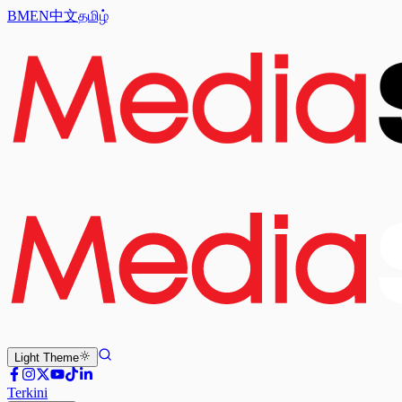
BM
EN
中文
தமிழ்
Light
Theme
Terkini