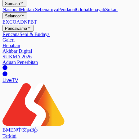
Semasa
Nasional
Mudah Sebenarnya
Pendapat
Global
Jenayah
Sukan
Selangor
EXCO
ADN
PBT
Pancawarna
Rencana
Seni & Budaya
Galeri
Hebahan
Akhbar Digital
SUKMA 2026
Aduan Penerbitan
Live
TV
BM
EN
中文
தமிழ்
Terkini