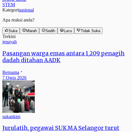
STEM
Kategori
nasional
Apa reaksi anda?
Suka
Marah
Sedih
Lucu
Tidak Suka
Terkini
jenayah
Pasangan warga emas antara 1,209 penagih
dadah ditahan AADK
Bernama
7 Ogos 2026
sukankini
Jurulatih, pegawai SUKMA Selangor turut