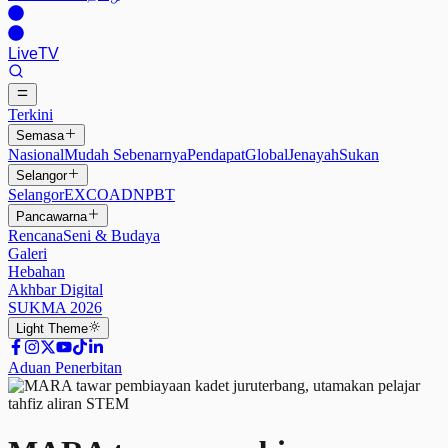
Live
TV
Terkini
Semasa
Nasional
Mudah Sebenarnya
Pendapat
Global
Jenayah
Sukan
Selangor
Selangor
EXCO
ADN
PBT
Pancawarna
Rencana
Seni & Budaya
Galeri
Hebahan
Akhbar Digital
SUKMA 2026
Light
Theme
Aduan Penerbitan