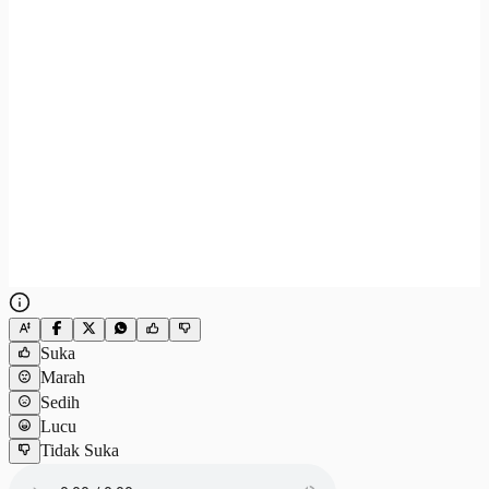
Suka
Marah
Sedih
Lucu
Tidak Suka