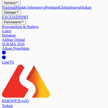
Semasa
Nasional
Mudah Sebenarnya
Pendapat
Global
Jenayah
Sukan
Selangor
EXCO
ADN
PBT
Pancawarna
Rencana
Seni & Budaya
Galeri
Hebahan
Akhbar Digital
SUKMA 2026
Aduan Penerbitan
Live
TV
BM
EN
中文
தமிழ்
Terkini