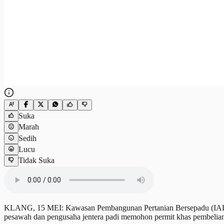
Suka
Marah
Sedih
Lucu
Tidak Suka
KLANG, 15 MEI: Kawasan Pembangunan Pertanian Bersepadu (IADA) 
pesawah dan pengusaha jentera padi memohon permit khas pembelian 