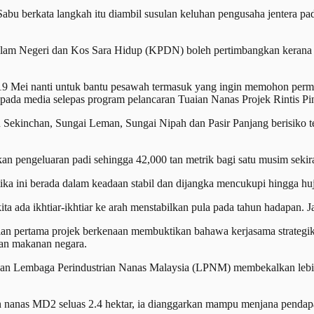
u berkata langkah itu diambil susulan keluhan pengusaha jentera pad
 Dalam Negeri dan Kos Sara Hidup (KPDN) boleh pertimbangkan keran
 19 Mei nanti untuk bantu pesawah termasuk yang ingin memohon perm
ada media selepas program pelancaran Tuaian Nanas Projek Rintis Pinta
Sekinchan, Sungai Leman, Sungai Nipah dan Pasir Panjang berisiko te
kan pengeluaran padi sehingga 42,000 tan metrik bagi satu musim sekir
ka ini berada dalam keadaan stabil dan dijangka mencukupi hingga huj
ita ada ikhtiar-ikhtiar ke arah menstabilkan pula pada tahun hadapan. J
an pertama projek berkenaan membuktikan bahawa kerjasama strategik
an makanan negara.
kan Lembaga Perindustrian Nanas Malaysia (LPNM) membekalkan lebih
n nanas MD2 seluas 2.4 hektar, ia dianggarkan mampu menjana penda