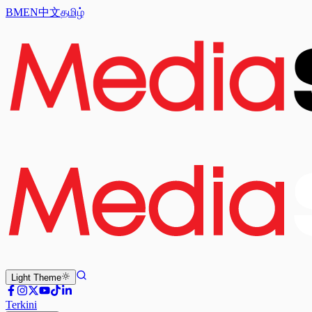
BM
EN
中文
தமிழ்
Light
Theme
Terkini