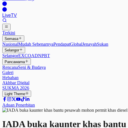
Live
TV
Terkini
Semasa
Nasional
Mudah Sebenarnya
Pendapat
Global
Jenayah
Sukan
Selangor
Selangor
EXCO
ADN
PBT
Pancawarna
Rencana
Seni & Budaya
Galeri
Hebahan
Akhbar Digital
SUKMA 2026
Light
Theme
Aduan Penerbitan
IADA buka kaunter khas bantu 