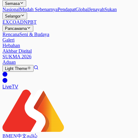
Semasa
Nasional
Mudah Sebenarnya
Pendapat
Global
Jenayah
Sukan
Selangor
EXCO
ADN
PBT
Pancawarna
Rencana
Seni & Budaya
Galeri
Hebahan
Akhbar Digital
SUKMA 2026
Aduan
Light
Theme
Live
TV
BM
EN
中文
தமிழ்