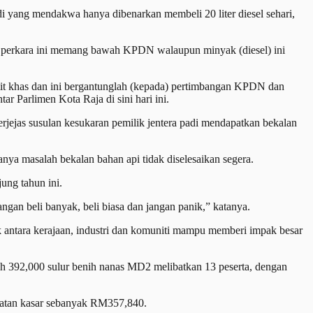
i yang mendakwa hanya dibenarkan membeli 20 liter diesel sehari,
a perkara ini memang bawah KPDN walaupun minyak (diesel) ini
it khas dan ini bergantunglah (kepada) pertimbangan KPDN dan
r Parlimen Kota Raja di sini hari ini.
rjejas susulan kesukaran pemilik jentera padi mendapatkan bekalan
anya masalah bekalan bahan api tidak diselesaikan segera.
ung tahun ini.
angan beli banyak, beli biasa dan jangan panik,” katanya.
 antara kerajaan, industri dan komuniti mampu memberi impak besar
 392,000 sulur benih nanas MD2 melibatkan 13 peserta, dengan
patan kasar sebanyak RM357,840.