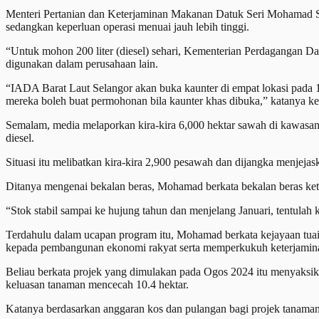
Menteri Pertanian dan Keterjaminan Makanan Datuk Seri Mohamad Sab
sedangkan keperluan operasi menuai jauh lebih tinggi.
“Untuk mohon 200 liter (diesel) sehari, Kementerian Perdagangan
digunakan dalam perusahaan lain.
“IADA Barat Laut Selangor akan buka kaunter di empat lokasi pada
mereka boleh buat permohonan bila kaunter khas dibuka,” katanya kep
Semalam, media melaporkan kira-kira 6,000 hektar sawah di kawasan 
diesel.
Situasi itu melibatkan kira-kira 2,900 pesawah dan dijangka menjejas
Ditanya mengenai bekalan beras, Mohamad berkata bekalan beras keti
“Stok stabil sampai ke hujung tahun dan menjelang Januari, tentulah k
Terdahulu dalam ucapan program itu, Mohamad berkata kejayaan tuai
kepada pembangunan ekonomi rakyat serta memperkukuh keterjamin
Beliau berkata projek yang dimulakan pada Ogos 2024 itu menyaksi
keluasan tanaman mencecah 10.4 hektar.
Katanya berdasarkan anggaran kos dan pulangan bagi projek tanama