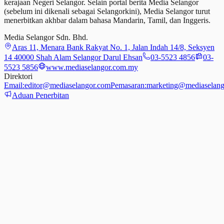
kerajaan Negeri Selangor. Selain portal berita Media Selangor
(sebelum ini dikenali sebagai Selangorkini), Media Selangor turut
menerbitkan akhbar dalam bahasa Mandarin, Tamil,
dan
Inggeris.
Media Selangor Sdn. Bhd.
Aras 11, Menara Bank Rakyat No. 1, Jalan Indah 14/8, Seksyen
14 40000 Shah Alam Selangor Darul Ehsan
03-5523 4856
03-
5523 5856
www.mediaselangor.com.my
Direktori
Email:
editor@mediaselangor.com
Pemasaran:
marketing@mediaselang
Aduan Penerbitan