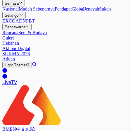
Semasa
Nasional
Mudah Sebenarnya
Pendapat
Global
Jenayah
Sukan
Selangor
EXCO
ADN
PBT
Pancawarna
Rencana
Seni & Budaya
Galeri
Hebahan
Akhbar Digital
SUKMA 2026
Aduan
Light
Theme
Live
TV
BM
EN
中文
தமிழ்