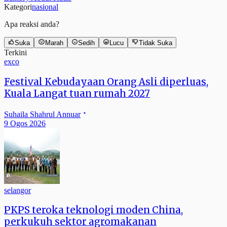
Kategori
nasional
Apa reaksi anda?
Suka
Marah
Sedih
Lucu
Tidak Suka
Terkini
exco
Festival Kebudayaan Orang Asli diperluas,
Kuala Langat tuan rumah 2027
Suhaila Shahrul Annuar
9 Ogos 2026
selangor
PKPS teroka teknologi moden China,
perkukuh sektor agromakanan