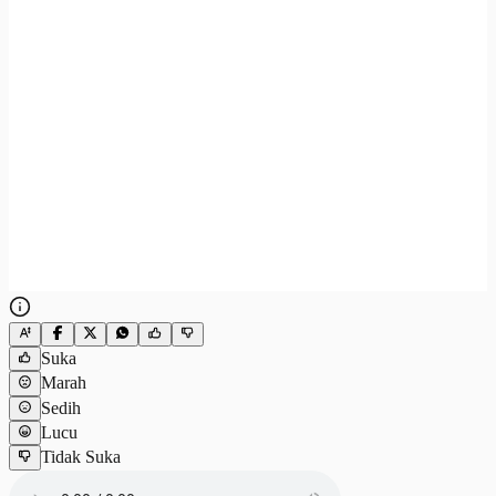
Suka
Marah
Sedih
Lucu
Tidak Suka