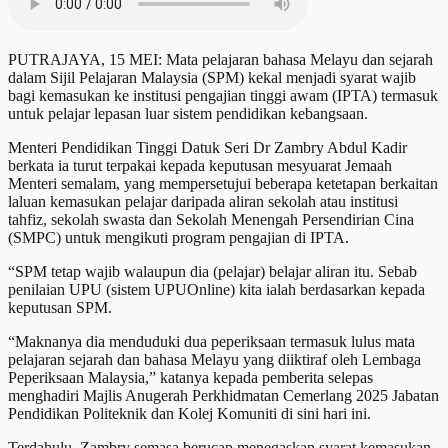
PUTRAJAYA, 15 MEI: Mata pelajaran bahasa Melayu dan sejarah
dalam Sijil Pelajaran Malaysia (SPM) kekal menjadi syarat wajib
bagi kemasukan ke institusi pengajian tinggi awam (IPTA) termasuk
untuk pelajar lepasan luar sistem pendidikan kebangsaan.
Menteri Pendidikan Tinggi Datuk Seri Dr Zambry Abdul Kadir
berkata ia turut terpakai kepada keputusan mesyuarat Jemaah
Menteri semalam, yang mempersetujui beberapa ketetapan berkaitan
laluan kemasukan pelajar daripada aliran sekolah atau institusi
tahfiz, sekolah swasta dan Sekolah Menengah Persendirian Cina
(SMPC) untuk mengikuti program pengajian di IPTA.
“SPM tetap wajib walaupun dia (pelajar) belajar aliran itu. Sebab
penilaian UPU (sistem UPUOnline) kita ialah berdasarkan kepada
keputusan SPM.
“Maknanya dia menduduki dua peperiksaan termasuk lulus mata
pelajaran sejarah dan bahasa Melayu yang diiktiraf oleh Lembaga
Peperiksaan Malaysia,” katanya kepada pemberita selepas
menghadiri Majlis Anugerah Perkhidmatan Cemerlang 2025 Jabatan
Pendidikan Politeknik dan Kolej Komuniti di sini hari ini.
Terdahulu, Zambry semasa berucap menegaskan syarat kemasukan