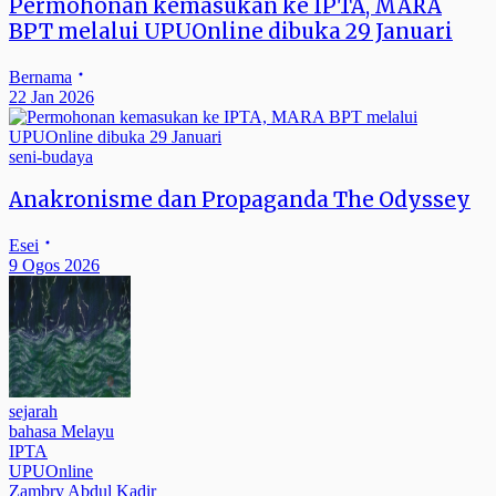
Permohonan kemasukan ke IPTA, MARA
BPT melalui UPUOnline dibuka 29 Januari
Bernama
22 Jan 2026
seni-budaya
Anakronisme dan Propaganda The Odyssey
Esei
9 Ogos 2026
sejarah
bahasa Melayu
IPTA
UPUOnline
Zambry Abdul Kadir