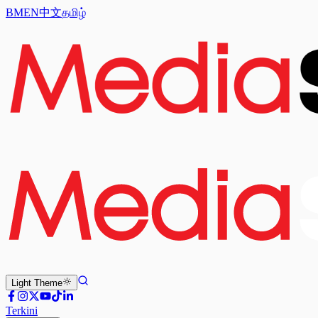
BM
EN
中文
தமிழ்
Light
Theme
Terkini