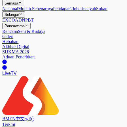
Semasa
Nasional
Mudah Sebenarnya
Pendapat
Global
Jenayah
Sukan
Selangor
EXCO
ADN
PBT
Pancawarna
Rencana
Seni & Budaya
Galeri
Hebahan
Akhbar Digital
SUKMA 2026
Aduan Penerbitan
Live
TV
BM
EN
中文
தமிழ்
Terkini