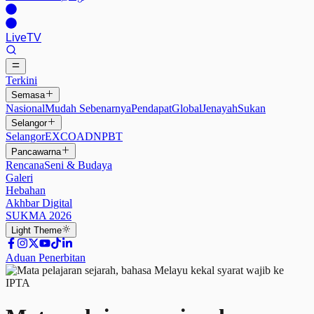
Live
TV
Terkini
Semasa
Nasional
Mudah Sebenarnya
Pendapat
Global
Jenayah
Sukan
Selangor
Selangor
EXCO
ADN
PBT
Pancawarna
Rencana
Seni & Budaya
Galeri
Hebahan
Akhbar Digital
SUKMA 2026
Light
Theme
Aduan Penerbitan