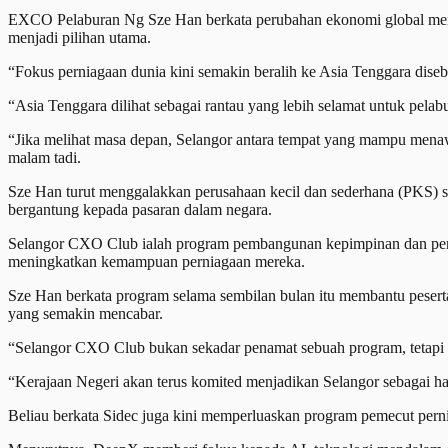
EXCO Pelaburan Ng Sze Han berkata perubahan ekonomi global menye
menjadi pilihan utama.
“Fokus perniagaan dunia kini semakin beralih ke Asia Tenggara dise
“Asia Tenggara dilihat sebagai rantau yang lebih selamat untuk pela
“Jika melihat masa depan, Selangor antara tempat yang mampu menaw
malam tadi.
Sze Han turut menggalakkan perusahaan kecil dan sederhana (PKS) 
bergantung kepada pasaran dalam negara.
Selangor CXO Club ialah program pembangunan kepimpinan dan pern
meningkatkan kemampuan perniagaan mereka.
Sze Han berkata program selama sembilan bulan itu membantu pese
yang semakin mencabar.
“Selangor CXO Club bukan sekadar penamat sebuah program, tetapi 
“Kerajaan Negeri akan terus komited menjadikan Selangor sebagai hab 
Beliau berkata Sidec juga kini memperluaskan program pemecut pern