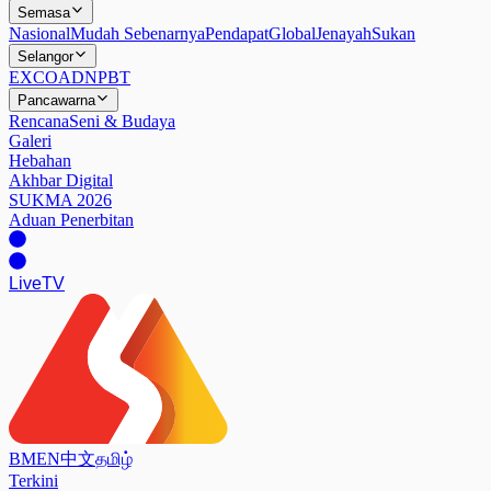
Semasa
Nasional
Mudah Sebenarnya
Pendapat
Global
Jenayah
Sukan
Selangor
EXCO
ADN
PBT
Pancawarna
Rencana
Seni & Budaya
Galeri
Hebahan
Akhbar Digital
SUKMA 2026
Aduan Penerbitan
Live
TV
BM
EN
中文
தமிழ்
Terkini