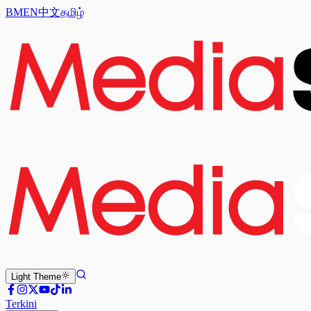
BM
EN
中文
தமிழ்
Light
Theme
Terkini