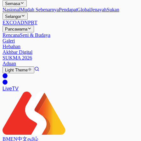
Semasa
Nasional
Mudah Sebenarnya
Pendapat
Global
Jenayah
Sukan
Selangor
EXCO
ADN
PBT
Pancawarna
Rencana
Seni & Budaya
Galeri
Hebahan
Akhbar Digital
SUKMA 2026
Aduan
Light
Theme
Live
TV
BM
EN
中文
தமிழ்