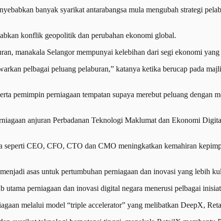
babkan banyak syarikat antarabangsa mula mengubah strategi pelabu
babkan konflik geopolitik dan perubahan ekonomi global.
buran, manakala Selangor mempunyai kelebihan dari segi ekonomi yang p
arkan pelbagai peluang pelaburan,” katanya ketika berucap pada majl
serta pemimpin perniagaan tempatan supaya merebut peluang dengan 
iagaan anjuran Perbadanan Teknologi Maklumat dan Ekonomi Digital
rta seperti CEO, CFO, CTO dan CMO meningkatkan kemahiran kepimpin
menjadi asas untuk pertumbuhan perniagaan dan inovasi yang lebih k
utama perniagaan dan inovasi digital negara menerusi pelbagai inisiati
iagaan melalui model “triple accelerator” yang melibatkan DeepX, Re