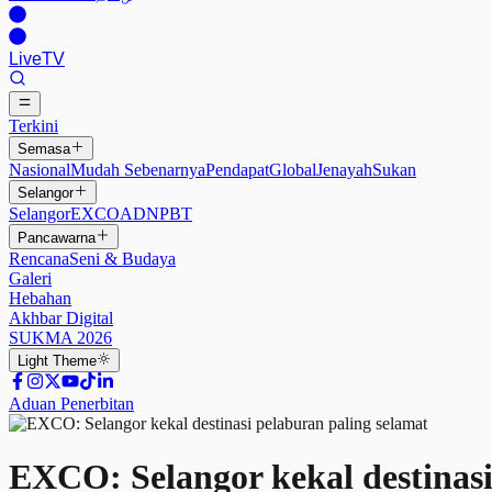
Live
TV
Terkini
Semasa
Nasional
Mudah Sebenarnya
Pendapat
Global
Jenayah
Sukan
Selangor
Selangor
EXCO
ADN
PBT
Pancawarna
Rencana
Seni & Budaya
Galeri
Hebahan
Akhbar Digital
SUKMA 2026
Light
Theme
Aduan Penerbitan
EXCO: Selangor kekal destinasi