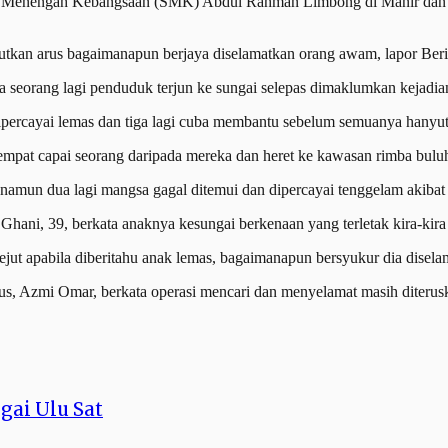
olah Menengah Kebangsaan (SMK) Abdul Rahman Limbong di Manir dan 
utkan arus bagaimanapun berjaya diselamatkan orang awam, lapor Beri
eorang lagi penduduk terjun ke sungai selepas dimaklumkan kejadian
percayai lemas dan tiga lagi cuba membantu sebelum semuanya hanyut
 sempat capai seorang daripada mereka dan heret ke kawasan rimba buluh
 namun dua lagi mangsa gagal ditemui dan dipercayai tenggelam akibat 
hani, 39, berkata anaknya kesungai berkenaan yang terletak kira-kira
kejut apabila diberitahu anak lemas, bagaimanapun bersyukur dia disel
s, Azmi Omar, berkata operasi mencari dan menyelamat masih diterus
gai Ulu Sat