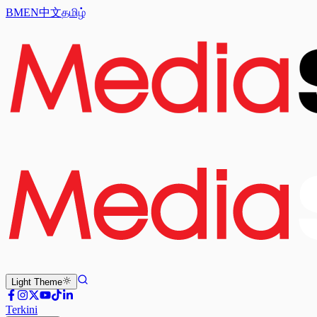
BM
EN
中文
தமிழ்
Light
Theme
Terkini