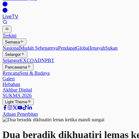
Live
TV
Terkini
Semasa
Nasional
Mudah Sebenarnya
Pendapat
Global
Jenayah
Sukan
Selangor
Selangor
EXCO
ADN
PBT
Pancawarna
Rencana
Seni & Budaya
Galeri
Hebahan
Akhbar Digital
SUKMA 2026
Light
Theme
Aduan Penerbitan
Dua beradik dikhuatiri lemas k