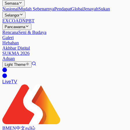
Semasa
Nasional
Mudah Sebenarnya
Pendapat
Global
Jenayah
Sukan
Selangor
EXCO
ADN
PBT
Pancawarna
Rencana
Seni & Budaya
Galeri
Hebahan
Akhbar Digital
SUKMA 2026
Aduan
Light
Theme
Live
TV
BM
EN
中文
தமிழ்