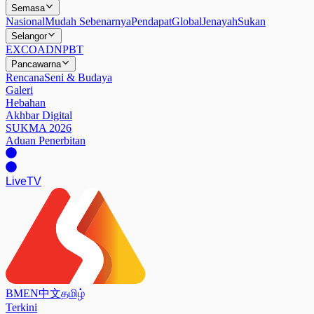
Semasa
Nasional
Mudah Sebenarnya
Pendapat
Global
Jenayah
Sukan
Selangor
EXCO
ADN
PBT
Pancawarna
Rencana
Seni & Budaya
Galeri
Hebahan
Akhbar Digital
SUKMA 2026
Aduan Penerbitan
Live
TV
BM
EN
中文
தமிழ்
Terkini