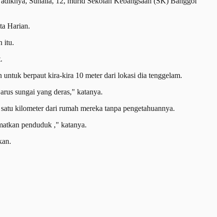
adiknya, Suhaila, 12, murid Sekolah Kebangsaan (SK) Banggol
ta Harian.
 itu.
.
 untuk berpaut kira-kira 10 meter dari lokasi dia tenggelam.
arus sungai yang deras," katanya.
 satu kilometer dari rumah mereka tanpa pengetahuannya.
amatkan penduduk ," katanya.
kan.