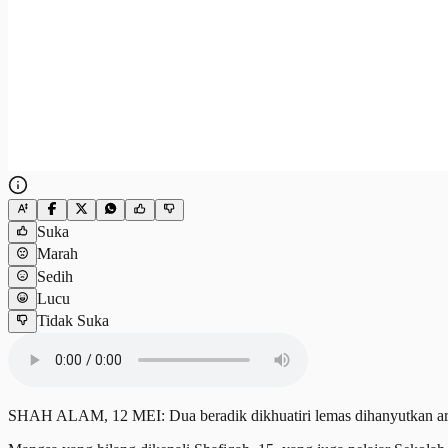
Suka
Marah
Sedih
Lucu
Tidak Suka
SHAH ALAM, 12 MEI: Dua beradik dikhuatiri lemas dihanyutkan arus d