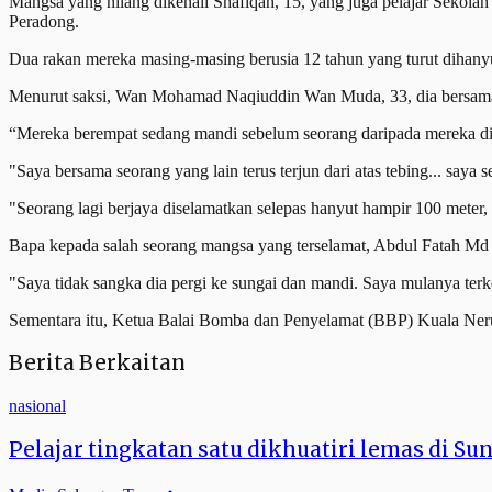
Mangsa yang hilang dikenali Shafiqah, 15, yang juga pelajar Sek
Peradong.
Dua rakan mereka masing-masing berusia 12 tahun yang turut dihany
Menurut saksi, Wan Mohamad Naqiuddin Wan Muda, 33, dia bersama s
“Mereka berempat sedang mandi sebelum seorang daripada mereka di
"Saya bersama seorang yang lain terus terjun dari atas tebing... saya
"Seorang lagi berjaya diselamatkan selepas hanyut hampir 100 meter,
Bapa kepada salah seorang mangsa yang terselamat, Abdul Fatah Md G
‎"Saya tidak sangka dia pergi ke sungai dan mandi. Saya mulanya ter
Sementara itu, Ketua Balai Bomba dan Penyelamat (BBP) Kuala Neru
Berita Berkaitan
nasional
Pelajar tingkatan satu dikhuatiri lemas di Sun