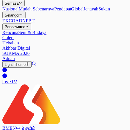
Semasa
Nasional
Mudah Sebenarnya
Pendapat
Global
Jenayah
Sukan
Selangor
EXCO
ADN
PBT
Pancawarna
Rencana
Seni & Budaya
Galeri
Hebahan
Akhbar Digital
SUKMA 2026
Aduan
Light
Theme
Live
TV
BM
EN
中文
தமிழ்