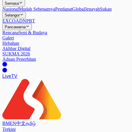
Semasa
Nasional
Mudah Sebenarnya
Pendapat
Global
Jenayah
Sukan
Selangor
EXCO
ADN
PBT
Pancawarna
Rencana
Seni & Budaya
Galeri
Hebahan
Akhbar Digital
SUKMA 2026
Aduan Penerbitan
Live
TV
BM
EN
中文
தமிழ்
Terkini