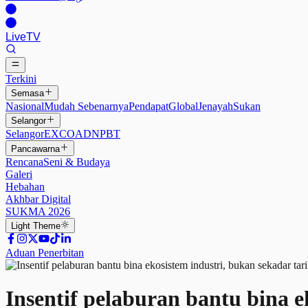
Live
TV
Terkini
Semasa
Nasional
Mudah Sebenarnya
Pendapat
Global
Jenayah
Sukan
Selangor
Selangor
EXCO
ADN
PBT
Pancawarna
Rencana
Seni & Budaya
Galeri
Hebahan
Akhbar Digital
SUKMA 2026
Light
Theme
Aduan Penerbitan
Insentif pelaburan bantu bina e