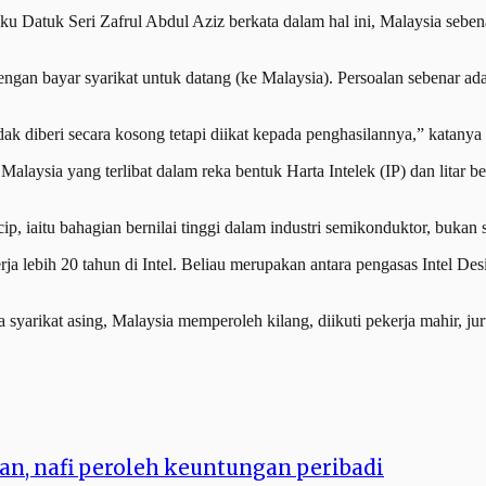
Datuk Seri Zafrul Abdul Aziz berkata dalam hal ini, Malaysia sebe
ngan bayar syarikat untuk datang (ke Malaysia). Persoalan sebenar ad
dak diberi secara kosong tetapi diikat kepada penghasilannya,” katanya
Malaysia yang terlibat dalam reka bentuk Harta Intelek (IP) dan litar 
ip, iaitu bahagian bernilai tinggi dalam industri semikonduktor, buka
a lebih 20 tahun di Intel. Beliau merupakan antara pengasas Intel Des
 syarikat asing, Malaysia memperoleh kilang, diikuti pekerja mahir, ju
an, nafi peroleh keuntungan peribadi