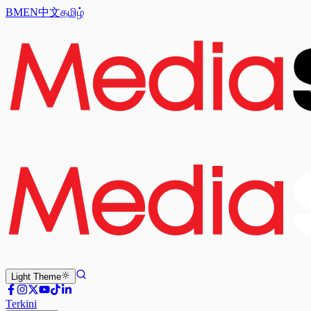
BM
EN
中文
தமிழ்
Light
Theme
Terkini