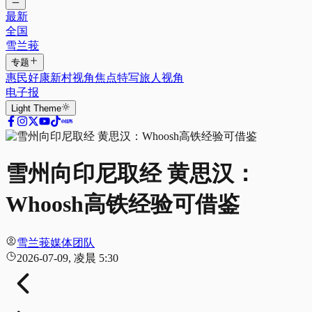
最新
全国
雪兰莪
专题
惠民好康
新村视角
焦点特写
旅人视角
电子报
Light
Theme
雪州向印尼取经 黄思汉：
Whoosh高铁经验可借鉴
雪兰莪媒体团队
2026-07-09, 凌晨 5:30