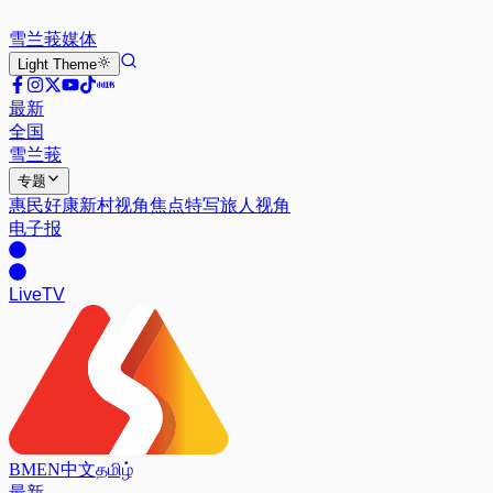
雪兰莪
媒体
Light
Theme
最新
全国
雪兰莪
专题
惠民好康
新村视角
焦点特写
旅人视角
电子报
Live
TV
BM
EN
中文
தமிழ்
最新