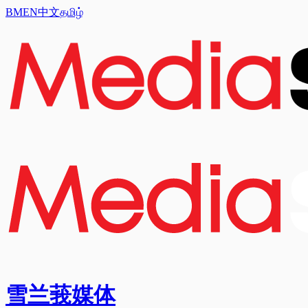
BM
EN
中文
தமிழ்
雪兰莪媒体