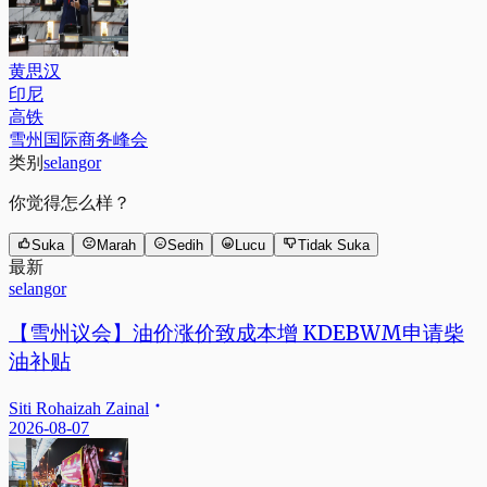
黄思汉
印尼
高铁
雪州国际商务峰会
类别
selangor
你觉得怎么样？
Suka
Marah
Sedih
Lucu
Tidak Suka
最新
selangor
【雪州议会】油价涨价致成本增 KDEBWM申请柴
油补贴
Siti Rohaizah Zainal
2026-08-07