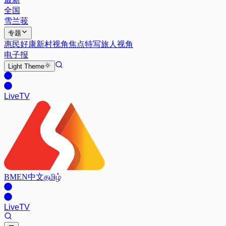
全国
雪兰莪
专题
惠民好康
新村视角
焦点特写
旅人视角
电子报
Light
Theme
Live
TV
BM
EN
中文
தமிழ்
Live
TV