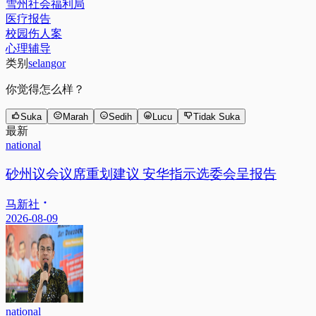
雪州社会福利局
医疗报告
校园伤人案
心理辅导
类别
selangor
你觉得怎么样？
Suka
Marah
Sedih
Lucu
Tidak Suka
最新
national
砂州议会议席重划建议 安华指示选委会呈报告
马新社
2026-08-09
national