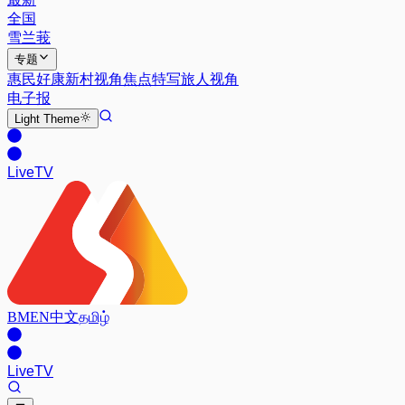
全国
雪兰莪
专题
惠民好康
新村视角
焦点特写
旅人视角
电子报
Light
Theme
Live
TV
BM
EN
中文
தமிழ்
Live
TV