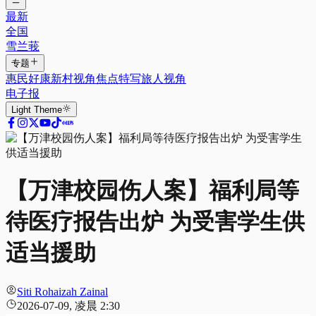
最新
全国
雪兰莪
专题
惠民好康
新村视角
焦点特写
旅人视角
电子报
Light
Theme
【万津校园伤人案】福利局等
待医疗报告出炉 为受害学生供
适当援助
Siti Rohaizah Zainal
2026-07-09, 凌晨 2:30