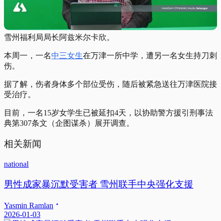
雪州福利局局长阿兹米尔卡欣。
本周一，一名
中三女生
在万津一所中学，遭另一名女生持刀刺
伤。
据了解，伤者身体多个部位受伤，随后被紧急送往万津医院接
受治疗。
目前，一名15岁女学生已被延扣4天，以协助警方援引刑事法
典第307条文（企图谋杀）展开调查。
相关新闻
national
男性成家暴沉默受害者 雪州联手中央强化支援
Yasmin Ramlan
2026-01-03