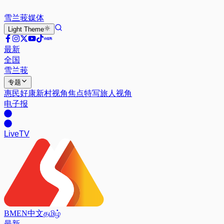
雪兰莪
媒体
Light
Theme
最新
全国
雪兰莪
专题
惠民好康
新村视角
焦点特写
旅人视角
电子报
Live
TV
BM
EN
中文
தமிழ்
最新