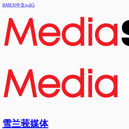
BM
EN
中文
தமிழ்
雪兰莪媒体