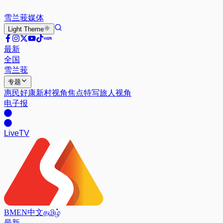
雪兰莪
媒体
Light
Theme
最新
全国
雪兰莪
专题
惠民好康
新村视角
焦点特写
旅人视角
电子报
Live
TV
BM
EN
中文
தமிழ்
最新