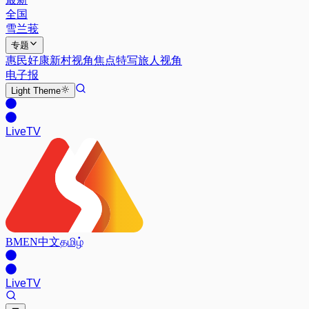
全国
雪兰莪
专题
惠民好康
新村视角
焦点特写
旅人视角
电子报
Light
Theme
Live
TV
BM
EN
中文
தமிழ்
Live
TV