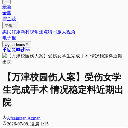
最新
全国
雪兰莪
专题
惠民好康
新村视角
焦点特写
旅人视角
电子报
Light
Theme
【万津校园伤人案】受伤女学
生完成手术 情况稳定料近期出
院
Afzainizan Azman
2026-07-08, 凌晨 1:15