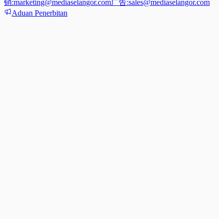
销:
marketing@mediaselangor.com
广告:
sales@mediaselangor.com
Aduan Penerbitan