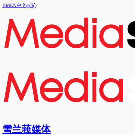
BM
EN
中文
தமிழ்
雪兰莪媒体