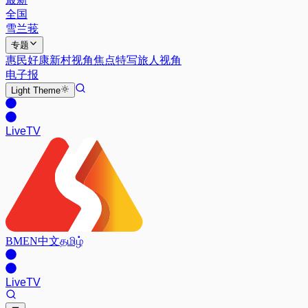
全国
雪兰莪
专题
惠民好康
新村视角
焦点特写
旅人视角
电子报
Light
Theme
Live
TV
BM
EN
中文
தமிழ்
Live
TV