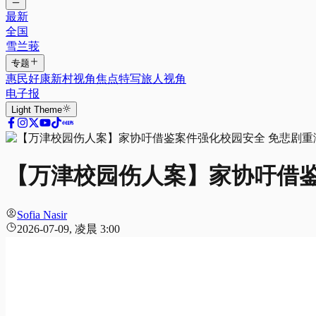
最新
全国
雪兰莪
专题
惠民好康
新村视角
焦点特写
旅人视角
电子报
Light
Theme
【万津校园伤人案】家协吁借鉴
Sofia Nasir
2026-07-09, 凌晨 3:00