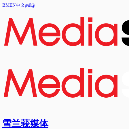
BM
EN
中文
தமிழ்
雪兰莪媒体