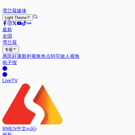
雪兰莪
媒体
Light
Theme
最新
全国
雪兰莪
专题
惠民好康
新村视角
焦点特写
旅人视角
电子报
Live
TV
BM
EN
中文
தமிழ்
最新