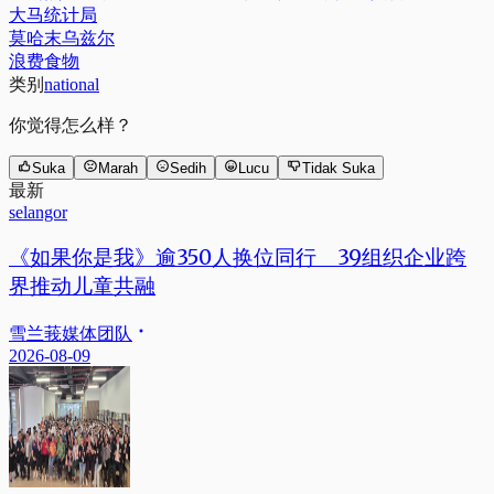
大马统计局
莫哈末乌兹尔
浪费食物
类别
national
你觉得怎么样？
Suka
Marah
Sedih
Lucu
Tidak Suka
最新
selangor
《如果你是我》逾350人换位同行 39组织企业跨
界推动儿童共融
雪兰莪媒体团队
2026-08-09