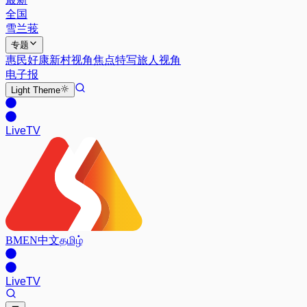
全国
雪兰莪
专题
惠民好康
新村视角
焦点特写
旅人视角
电子报
Light
Theme
Live
TV
BM
EN
中文
தமிழ்
Live
TV