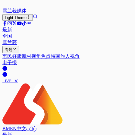
雪兰莪
媒体
Light
Theme
最新
全国
雪兰莪
专题
惠民好康
新村视角
焦点特写
旅人视角
电子报
Live
TV
BM
EN
中文
தமிழ்
最新