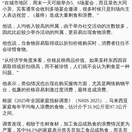
“在城市地区，周末一天可能举办5、6场宴会，而且菜色大同
小异。宾客通常会收到多场宴会邀请，很多时候只是到场向主
人表达祝贺，（最终）造成大量剩食和浪费。”
他说，人均收入较高的州属，由于举办社交活动的次数较多，
因此比起较少举办活动的州属，更容易出现食物浪费。
他也说，当食物容易取得或以折扣价格购买时，消费者往往不
会珍惜食物。
“从经济学角度来看，价格反映商品价值。如果某样东西因容
易取得或折扣很高，而不被珍惜，人们就不会认为剩食是一种
问题。”
他表示，类似情况也出现在购买服饰方面，尤其是网络购物平
台，低廉的价格容易刺激过度消费，最终造成浪费。
根据《2025年全国家庭指标调查》（NHIS 2025），马来西亚
家庭每年平均每人浪费的食物，估计介于31.9公斤至97.3公斤
之间。
调查发现，相较于生鲜食材，加工食品或熟食的浪费情况更为
严重，其中94.1%的家庭表示曾丢弃加工食品或熟食，而丢弃