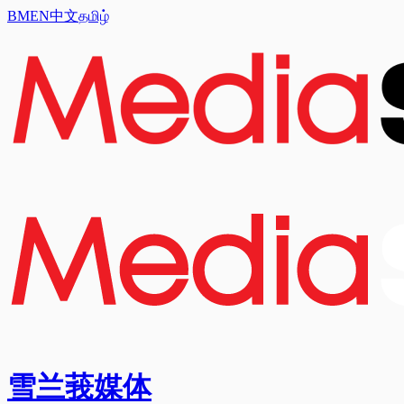
BM
EN
中文
தமிழ்
雪兰莪媒体