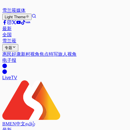
雪兰莪
媒体
Light
Theme
最新
全国
雪兰莪
专题
惠民好康
新村视角
焦点特写
旅人视角
电子报
Live
TV
BM
EN
中文
தமிழ்
最新