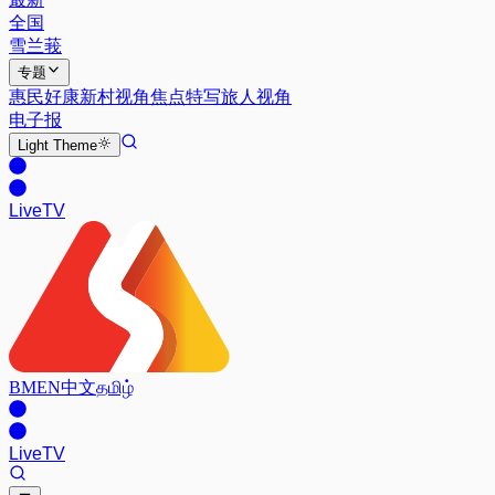
全国
雪兰莪
专题
惠民好康
新村视角
焦点特写
旅人视角
电子报
Light
Theme
Live
TV
BM
EN
中文
தமிழ்
Live
TV