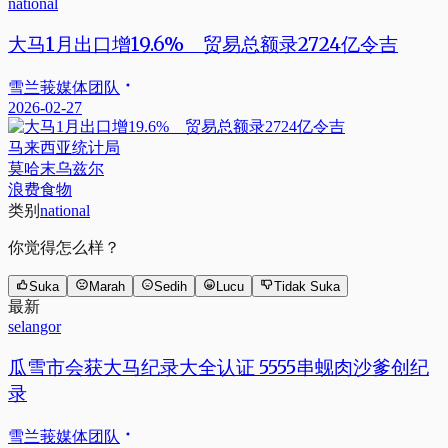
national
大马1月出口增19.6% 贸易总额录2724亿令吉
雪兰莪媒体团队
2026-02-27
马来西亚统计局
莫哈末乌兹尔
浪费食物
类别
national
你觉得怎么样？
Suka
Marah
Sedih
Lucu
Tidak Suka
最新
selangor
瓜雪市会获大马纪录大全认证 5555串蚬肉沙爹创纪
录
雪兰莪媒体团队