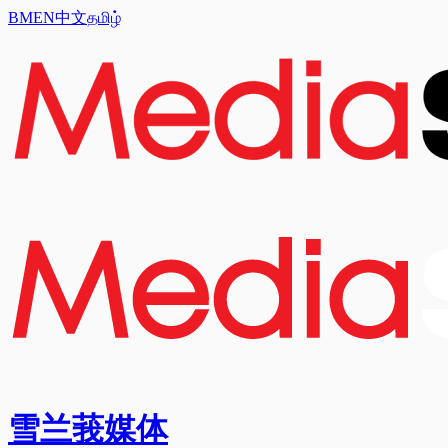
BM
EN
中文
தமிழ்
雪兰莪媒体