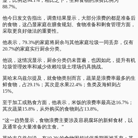
显，比例达94.1%，相比之下，生鲜食物的浪费比例为
88.7%。
他今日发文告指出，调查结果显示，大部分浪费的都是准备后
的食物，这凸显家庭在膳食规划、食物准备和剩食管理方面，
采取更良好做法的重要性。
他表示，79.3%的家庭将厨余与其他家庭垃圾一同丢弃，仅有
20.7%的家庭实行厨余分类。
他说，这情况显示，厨余分类仍未普遍，也因如此，提升有机
垃圾管理效率和减少依赖垃圾土埋场仍具挑战。
莫哈末乌兹尔提及，就食物类别而言，蔬菜是浪费率最多的生
鲜食物，占29.1%；其次是水果22.4%；鱼类及海鲜则占
15%。
至于加工或熟食方面，他表示，米饭的浪费率最高达16.7%；
其次蔬菜15.8%，从外购买的食物则占13.8%。
“这一趋势显示，食物浪费主要涉及容易腐坏的新鲜食材，以
及通常会大量准备的主食。”