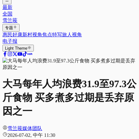
最新
全国
雪兰莪
专题
惠民好康
新村视角
焦点特写
旅人视角
电子报
Light
Theme
大马每年人均浪费31.9至97.3公
斤食物 买多煮多过期是丢弃原
因之一
雪兰莪媒体团队
2026-07-02, 中午 11:30