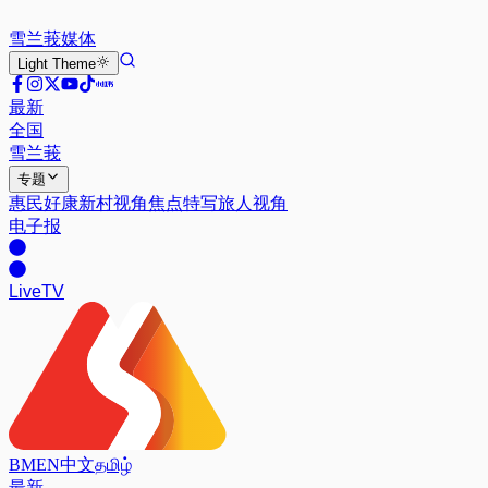
雪兰莪
媒体
Light
Theme
最新
全国
雪兰莪
专题
惠民好康
新村视角
焦点特写
旅人视角
电子报
Live
TV
BM
EN
中文
தமிழ்
最新