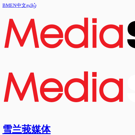
BM
EN
中文
தமிழ்
雪兰莪媒体