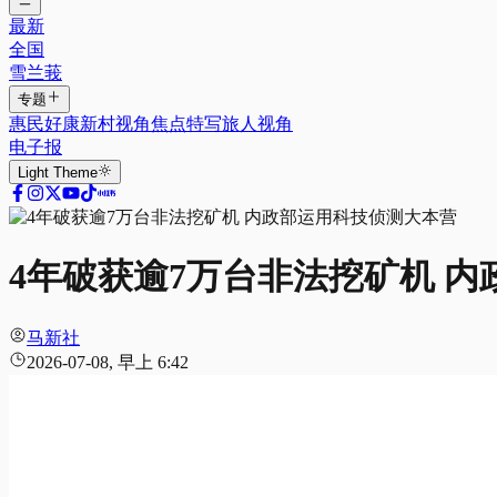
最新
全国
雪兰莪
专题
惠民好康
新村视角
焦点特写
旅人视角
电子报
Light
Theme
4年破获逾7万台非法挖矿机 
马新社
2026-07-08, 早上 6:42